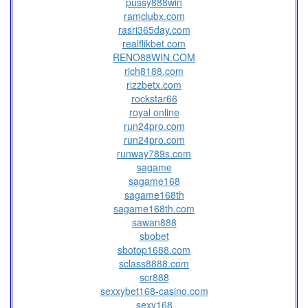
pussy888win
ramclubx.com
rasri365day.com
realflikbet.com
RENO88WIN.COM
rich8188.com
rizzbetx.com
rockstar66
royal online
run24pro.com
run24pro.com
runway789s.com
sagame
sagame168
sagame168th
sagame168th.com
sawan888
sbobet
sbotop1688.com
sclass8888.com
scr888
sexxybet168-casino.com
sexy168