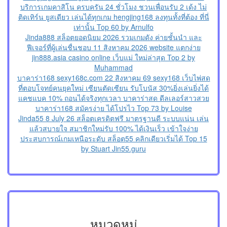
บริการเกมคาสิโน ครบครัน 24 ชั่วโมง ชวนเพื่อนรับ 2 เด้ง ไม่
ติดเทิร์น ยูสเดียว เล่นได้ทุกเกม hengjing168 ลงทุนทั้งที่ต้อง ที่นี่
เท่านั้น Top 60 by Arnulfo
Jinda888 สล็อตยอดนิยม 2026 รวมเกมดัง ค่ายชั้นนำ และ
ฟีเจอร์ที่ผู้เล่นชื่นชอบ 11 สิงหาคม 2026 website แตกง่าย
jin888.asia casino online เว็บแม่ ใหม่ล่าสุด Top 2 by
Muhammad
บาคาร่า168 sexy168c.com 22 สิงหาคม 69 sexy168 เว็บไพ่สด
ที่ตอบโจทย์คนยุคใหม่ เซียนตัดเซียน รับโบนัส 30%ยิ่งเล่นยิ่งได้
แคชแบค 10% ถอนได้จริงทุกเวลา บาคาร่าสด ดีลเลอร์สาวสวย
บาคาร่า168 สมัครง่าย ได้โปรไว Top 73 by Louise
Jinda55 8 July 26 สล็อตเครดิตฟรี มาตรฐานดี ระบบแน่น เล่น
แล้วสบายใจ สมาชิกใหม่รับ 100% ได้เงินเร็ว เข้าใจง่าย
ประสบการณ์เกมเหนือระดับ สล็อต55 คลิกเดียวเริ่มได้ Top 15
by Stuart Jin55.guru
หมวดหมู่