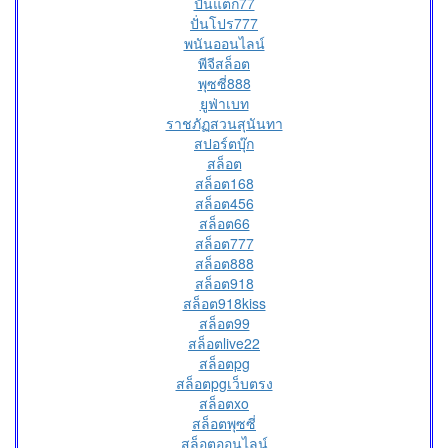
ปั่นแตก77
ปั่นโปร777
พนันออนไลน์
พีจีสล็อต
พุซซี่888
ยูฟ่าเบท
ราชภัฏสวนสุนันทา
สปอร์ตบุ๊ก
สล็อต
สล็อต168
สล็อต456
สล็อต66
สล็อต777
สล็อต888
สล็อต918
สล็อต918kiss
สล็อต99
สล็อตlive22
สล็อตpg
สล็อตpgเว็บตรง
สล็อตxo
สล็อตพุซซี่
สล็อตออนไลน์