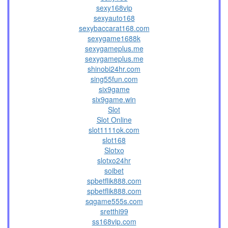
sexy168vip
sexyauto168
sexybaccarat168.com
sexygame1688k
sexygameplus.me
sexygameplus.me
shinobi24hr.com
sing55fun.com
six9game
six9game.win
Slot
Slot Online
slot1111ok.com
slot168
Slotxo
slotxo24hr
soibet
spbetflik888.com
spbetflik888.com
sqgame555s.com
sretthi99
ss168vip.com