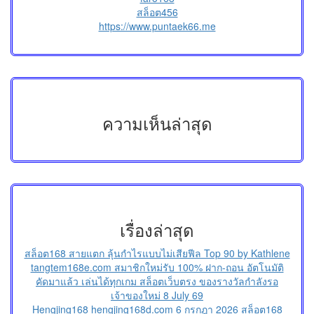
สล็อต456
https://www.puntaek66.me
ความเห็นล่าสุด
เรื่องล่าสุด
สล็อต168 สายแตก ลุ้นกำไรแบบไม่เสียฟีล Top 90 by Kathlene
tangtem168e.com สมาชิกใหม่รับ 100% ฝาก-ถอน อัตโนมัติ
คัดมาแล้ว เล่นได้ทุกเกม สล็อตเว็บตรง ของรางวัลกำลังรอ
เจ้าของใหม่ 8 July 69
Hengjing168 hengjing168d.com 6 กรกฎา 2026 สล็อต168