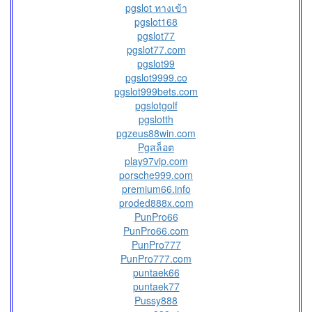
pgslot ทางเข้า
pgslot168
pgslot77
pgslot77.com
pgslot99
pgslot9999.co
pgslot999bets.com
pgslotgolf
pgslotth
pgzeus88win.com
Pgสล็อต
play97vip.com
porsche999.com
premium66.info
proded888x.com
PunPro66
PunPro66.com
PunPro777
PunPro777.com
puntaek66
puntaek77
Pussy888