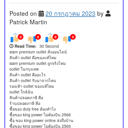
Posted on
20 กรกฎาคม 2023
by
Patrick Martin
0
0
0
0
Read Time:
30 Second
siam premium outlet สั่งออนไลน์
สินค้า outlet คือของแท้ไหม
siam premium outlet ถูกจริงไหม
outlet ในกรุงเทพ
สินค้า outlet คืออะไร
สินค้า outlet รับมาจากไหน
รองเท้า outlet ของแท้ไหม
outlet ใกล้ฉัน
สินค้าปลอดภาษี คือ
ร้านปลอดภาษี คือ
ซื้อของ duty free ต้องทําไง
ซื้อของ king power ไม่ต้องบิน 2566
ซื้อ ของ king power online ส่งถึงบ้าน
ซื้อของ king power ไม่ต้องบิน 2565