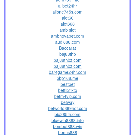
allbet24hr
allone745s.com
alot66
alot666
amb slot
ambnovabet.com
audi688.com
Baccarat
baj88thb
baj88thbz.com
baj88thbz.com
bar4game24hr.com
bbp168.me
bestbet
betflixtikto
betm4vip.com
betway
betworld369hot.com
bio285th.com
bluewin8888.info
bombet888.win
bonus888