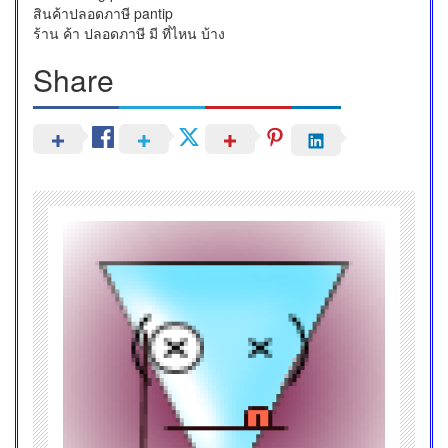
สินค้าปลอดภาษี pantip
ร้าน ค้า ปลอดภาษี มี ที่ไหน บ้าง
Share