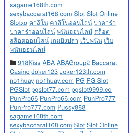
sagame168th.com
sexybaccarat168.com
Slot
Slot Online
Slotxo
คาสิโน
คาสิโนออนไลน์
บาคาร่า
บาคาร่าออนไลน์
พนันออนไลน์
สล็อต
สล็อตออนไลน์
เกมยิงปลา
เว็บพนัน
เว็บ
พนันออนไลน์
918Kiss
ABA
ABAGroup2
Baccarat
Casino
Joker123
Joker123th.com
no1huay
no1huay.com
PG
PG Slot
PGSlot
pgslot77.com
pgslot9999.co
PunPro66
PunPro66.com
PunPro777
PunPro777.com
Pussy888
sagame168th.com
sexybaccarat168.com
Slot
Slot Online