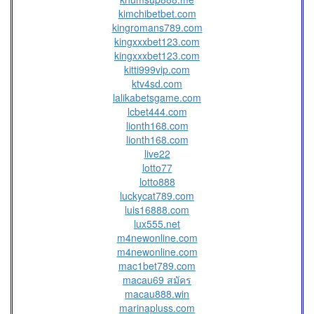
kimchibetbet.com
kingromans789.com
kingxxxbet123.com
kingxxxbet123.com
kitti999vip.com
ktv4sd.com
lalikabetsgame.com
lcbet444.com
lionth168.com
lionth168.com
live22
lotto77
lotto888
luckycat789.com
luis16888.com
lux555.net
m4newonline.com
m4newonline.com
mac1bet789.com
macau69 สมัคร
macau888.win
marinapluss.com