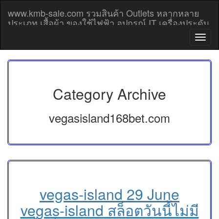
Skip
www.kmb-sale.com รวมสินค้า Outlets หลากหลาย
to
ประเภท เสื้อผ้า ของใช้ไฟฟ้า อุปกรณ์ IT เครื่องประดับ
content
โทรศัพท์มือถือ Outlet prices
T
o
g
g
l
e
Category Archive
n
a
vegasisland168bet.com
v
i
g
a
t
i
o
n
vegas-island 29 June
vegas-island สล็อตวันนี้ไม่มี