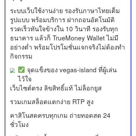
ระบบเว็บใช้งานง่าย รองรับภาษาไทยเต็ม
รูปแบบ พร้อมบริการ ฝากถอนอัตโนมัติ
รวดเร็วทันใจข้างใน 10 วินาที รองรับทุก
ธนาคาร แล้วก็ TrueMoney Wallet ไม่มี
อย่างต่ำ พร้อมโปรโมชั่นแจกจริงไม่ต้องทำ
กิจกรรม
จุดแข็งของ vegas-island ที่ผู้เล่น
ไว้ใจ
เว็บไซต์ตรง ลิขสิทธิ์แท้ ไม่ล็อกยูส
รวมเกมสล็อตแตกง่าย RTP สูง
คาสิโนสดครบทุกเกม ถ่ายทอดสด 24
ชั่วโมง