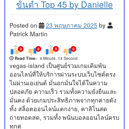
ขั้นต่ำ Top 45 by Danielle
Posted on
23 พฤษภาคม 2025
by
Patrick Martin
0
0
0
0
Read Time:
4 Minute, 14 Second
vegas-island เป็นศูนย์รวมเกมเดิมพัน
ออนไลน์ที่ให้บริการผ่านระบบเว็บไซต์ตรง
ไม่ผ่านเอเย่นต์ มั่นอกมั่นใจได้ในความ
ปลอดภัย ความเร็ว รวมทั้งความยั่งยืนและ
มั่นคง ด้วยเกมประสิทธิภาพจากทุกค่ายดัง
ทั้ง สล็อตออนไลน์แตกง่าย, คาสิโนสด
ถ่ายทอดสด, รวมทั้ง พนันบอลออนไลน์ครบ
ทุกคู่