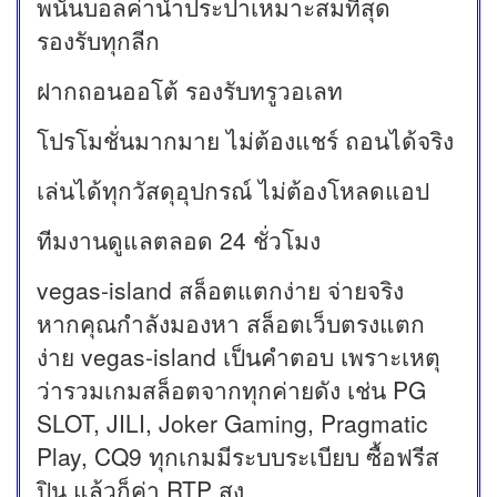
พนันบอลค่าน้ำประปาเหมาะสมที่สุด
รองรับทุกลีก
ฝากถอนออโต้ รองรับทรูวอเลท
โปรโมชั่นมากมาย ไม่ต้องแชร์ ถอนได้จริง
เล่นได้ทุกวัสดุอุปกรณ์ ไม่ต้องโหลดแอป
ทีมงานดูแลตลอด 24 ชั่วโมง
vegas-island สล็อตแตกง่าย จ่ายจริง
หากคุณกำลังมองหา สล็อตเว็บตรงแตก
ง่าย vegas-island เป็นคำตอบ เพราะเหตุ
ว่ารวมเกมสล็อตจากทุกค่ายดัง เช่น PG
SLOT, JILI, Joker Gaming, Pragmatic
Play, CQ9 ทุกเกมมีระบบระเบียบ ซื้อฟรีส
ปิน แล้วก็ค่า RTP สูง