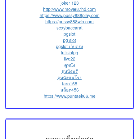
joker 123
http://www.movie87hd.com
https://www.pussy888play.com
https://pussy888win.com
sexybaccarat
pgslot
pg slot
pgslot เว็บตรง
fullslotpg
live22
ดูหนัง
ดูหนังฟรี
ดูหนังชนโรง
faro168
สล็อต456
https://www.puntaek66.me
ความเห็นล่าสุด