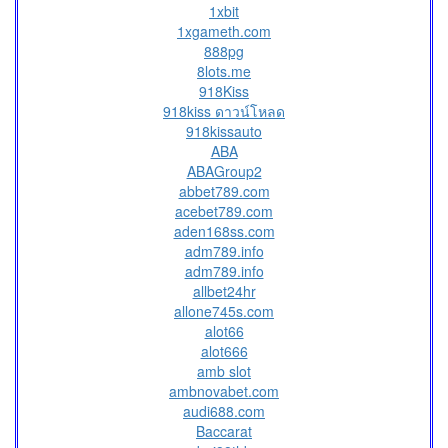
1xbit
1xgameth.com
888pg
8lots.me
918Kiss
918kiss ดาวน์โหลด
918kissauto
ABA
ABAGroup2
abbet789.com
acebet789.com
aden168ss.com
adm789.info
adm789.info
allbet24hr
allone745s.com
alot66
alot666
amb slot
ambnovabet.com
audi688.com
Baccarat