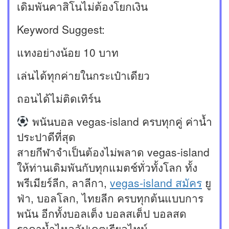
เดิมพันคาสิโนไม่ต้องโยกเงิน
Keyword Suggest:
แทงอย่างน้อย 10 บาท
เล่นได้ทุกค่ายในกระเป๋าเดียว
ถอนได้ไม่ติดเทิร์น
พนันบอล vegas-island ครบทุกคู่ ค่าน้ำ
ประปาดีที่สุด
สายกีฬาจำเป็นต้องไม่พลาด vegas-island
ให้ท่านเดิมพันกับทุกแมตช์ทั่วทั้งโลก ทั้ง
พรีเมียร์ลีก, ลาลีกา,
vegas-island สมัคร
ยู
ฟ่า, บอลโลก, ไทยลีก ครบทุกต้นแบบการ
พนัน อีกทั้งบอลเต็ง บอลสเต็ป บอลสด
ราคาน้ำไหลอัปเดตเรียลไทม์