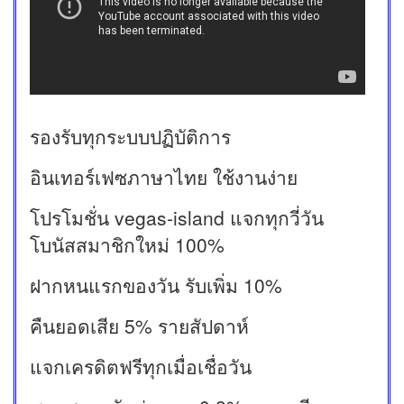
รองรับทุกระบบปฏิบัติการ
อินเทอร์เฟซภาษาไทย ใช้งานง่าย
โปรโมชั่น vegas-island แจกทุกวี่วัน
โบนัสสมาชิกใหม่ 100%
ฝากหนแรกของวัน รับเพิ่ม 10%
คืนยอดเสีย 5% รายสัปดาห์
แจกเครดิตฟรีทุกเมื่อเชื่อวัน