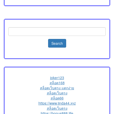
Search
for:
joker123
สล็อต168
สล็อตเว็บตรง แตกง่าย
สล็อตเว็บตรง
สล็อต66
https://www.jinda44.xyz
สล็อตเว็บตรง
https://bonus888.life