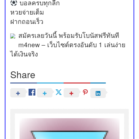
บอลครบทุกลีก
หวยจ่ายเต็ม
ฝากถอนเร็ว
สมัครเลยวันนี้ พร้อมรับโบนัสฟรีทันที
m4new – เว็บไซต์ตรงอันดับ 1 เล่นง่าย
ได้เงินจริง
Share