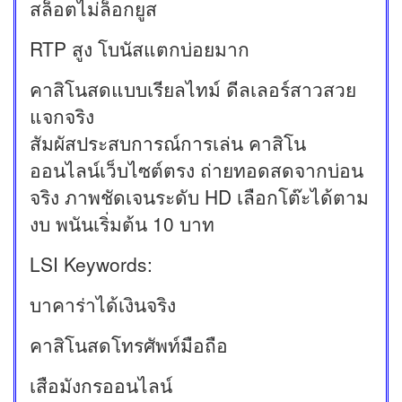
สล็อตไม่ล็อกยูส
RTP สูง โบนัสแตกบ่อยมาก
คาสิโนสดแบบเรียลไทม์ ดีลเลอร์สาวสวย
แจกจริง
สัมผัสประสบการณ์การเล่น คาสิโน
ออนไลน์เว็บไซต์ตรง ถ่ายทอดสดจากบ่อน
จริง ภาพชัดเจนระดับ HD เลือกโต๊ะได้ตาม
งบ พนันเริ่มต้น 10 บาท
LSI Keywords:
บาคาร่าได้เงินจริง
คาสิโนสดโทรศัพท์มือถือ
เสือมังกรออนไลน์