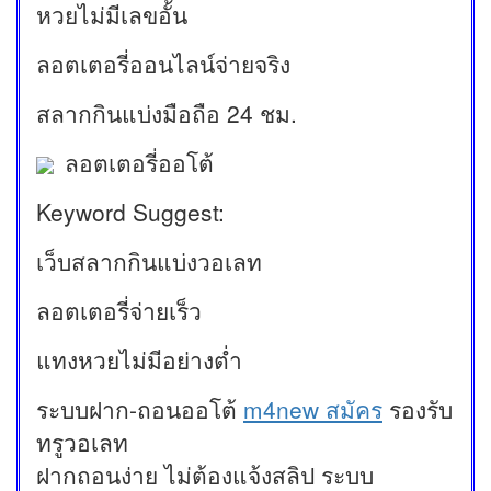
หวยไม่มีเลขอั้น
ลอตเตอรี่ออนไลน์จ่ายจริง
สลากกินแบ่งมือถือ 24 ชม.
ลอตเตอรี่ออโต้
Keyword Suggest:
เว็บสลากกินแบ่งวอเลท
ลอตเตอรี่จ่ายเร็ว
แทงหวยไม่มีอย่างต่ำ
ระบบฝาก-ถอนออโต้
m4new สมัคร
รองรับ
ทรูวอเลท
ฝากถอนง่าย ไม่ต้องแจ้งสลิป ระบบ