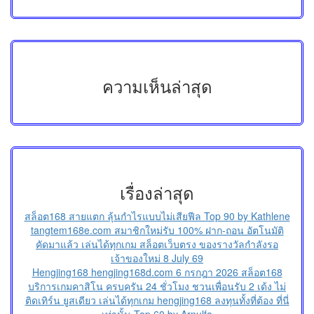
ความเห็นล่าสุด
เรื่องล่าสุด
สล็อต168 สายแตก ลุ้นกำไรแบบไม่เสียฟีล Top 90 by Kathlene
tangtem168e.com สมาชิกใหม่รับ 100% ฝาก-ถอน อัตโนมัติ
คัดมาแล้ว เล่นได้ทุกเกม สล็อตเว็บตรง ของรางวัลกำลังรอ
เจ้าของใหม่ 8 July 69
Hengjing168 hengjing168d.com 6 กรกฎา 2026 สล็อต168
บริการเกมคาสิโน ครบครัน 24 ชั่วโมง ชวนเพื่อนรับ 2 เด้ง ไม่
ติดเทิร์น ยูสเดียว เล่นได้ทุกเกม hengjing168 ลงทุนทั้งที่ต้อง ที่นี่