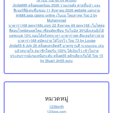
เท่านั้น Top 60 by Arnulfo
Jinda888 สล็อตยอดนิยม 2026 รวมเกมดัง ค่ายชั้นนำ และ
ฟีเจอร์ที่ผู้เล่นชื่นชอบ 11 สิงหาคม 2026 website แตกง่าย
jin888.asia casino online เว็บแม่ ใหม่ล่าสุด Top 2 by
Muhammad
บาคาร่า168 sexy168c.com 22 สิงหาคม 69 sexy168 เว็บไพ่สด
ที่ตอบโจทย์คนยุคใหม่ เซียนตัดเซียน รับโบนัส 30%ยิ่งเล่นยิ่งได้
แคชแบค 10% ถอนได้จริงทุกเวลา บาคาร่าสด ดีลเลอร์สาวสวย
บาคาร่า168 สมัครง่าย ได้โปรไว Top 73 by Louise
Jinda55 8 July 26 สล็อตเครดิตฟรี มาตรฐานดี ระบบแน่น เล่น
แล้วสบายใจ สมาชิกใหม่รับ 100% ได้เงินเร็ว เข้าใจง่าย
ประสบการณ์เกมเหนือระดับ สล็อต55 คลิกเดียวเริ่มได้ Top 15
by Stuart Jin55.guru
หมวดหมู่
123lionth
123xos.com