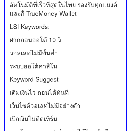
อัตโนมัติที่เร็วที่สุดในไทย รองรับทุกแบงค์
และก็ TrueMoney Wallet
LSI Keywords:
ฝากถอนออโต้ 10 วิ
วอลเลทไม่มีขั้นต่ำ
ระบบออโต้คาสิโน
Keyword Suggest:
เติมเงินไว ถอนได้ทันที
เว็บไซต์วอเลทไม่มีอย่างต่ำ
เบิกเงินไม่ติดเทิร์น