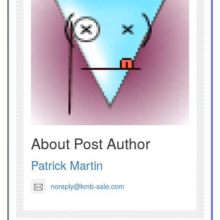
About Post Author
Patrick Martin
noreply@kmb-sale.com