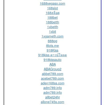
1688vegasx.com
168slot
168สล็อต
188bet
188betth
1xbetth
1xbit
1xgameth.com
888pg
8lots.me
918Kiss
918kiss ดาวน์โหลด
918kissauto
ABA
ABAGroup2
abbet789.com
acebet789.com
aden168ss.com
adm789.info
adm789.info
allbet24hr
allone745s.com