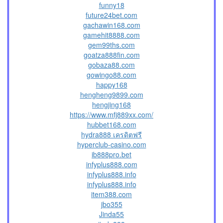
funny18
future24bet.com
gachawin168.com
gamehit8888.com
gem99ths.com
goatza888fin.com
gobaza88.com
gowingo88.com
happy168
hengheng9899.com
hengjing168
https://www.mfj889xx.com/
hubbet168.com
hydra888 เครดิตฟรี
hyperclub-casino.com
ib888pro.bet
infyplus888.com
infyplus888.info
infyplus888.info
item388.com
jbo355
Jinda55