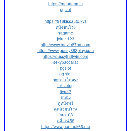
https://moodeng.in
pgslot
https://918kissauto.xyz
หนังชนโรง
sagame
joker 123
http://www.movie87hd.com
https://www.pussy888play.com
https://pussy888win.com
sexybaccarat
pgslot
pg slot
pgslot เว็บตรง
fullslotpg
live22
ดูหนัง
ดูหนังฟรี
ดูหนังชนโรง
faro168
สล็อต456
https://www.puntaek66.me