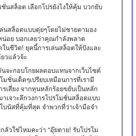
ั่นสล็อต เลือกโปรยังไงให้คุ้ม บวกยับ
เล่นสล็อตแบบดุ่ยๆโดยไม่ชายตามอง
ดหน่อย บอกเลยว่าคุณกำลังพลาด
ดในชีวิต! ยุคนี้การเล่นสล็อตให้ปังและ
ดียวแล้วจ้ะ
นใดกันจะกอบโกยผลตอบแทนจากเว็บไซต์
มชั่นเด็ดๆเปรียบเหมือนการที่เรามี
รเสี่ยง จากทุนหลักร้อยขยับเป็นหลัก
จะมาเจาะลึกวงการโปรโมชั่นสล็อตแบบ
นัสที่คุ้มที่สุด จำพวกที่ว่าเจ้ามือจำ
ลัวใช่ไหมคะว่า “อุ๊ยตาย! รับโปรโม