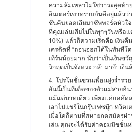
ความล้มเหลวไม่ใช่วาระสุดท้ายจ
อินเตอร์เขาทราบกันดีอยู่แล้วว่
ชั่นคืนยอดเสียมาซัพพอร์ตหัวใจ
ที่คุณเล่นเสียไปในทุกๆวันหรือแ
10%) แล้วก็ความเริ่ดคือ เงินคืน
เครดิตที่ “ถอนออกได้ในทันทีโด
เทิร์นน้อยมาก นับว่าเป็นเงินขว
วิกฤตเป็นจังหวะ กลับมาจับเงินล้
4. โปรโมชั่นชวนเพื่อนฝูงร่ำรวย 
อันนี้เป็นทีเด็ดของตัวแม่สายอิ
แม้แต่บาทเดียว เพียงแค่กดคัด
เอาไปแชร์ในกรุ๊ปเฟซบุ๊ก ทวิตเตอ
เมื่อใดก็ตามที่สหายกดสมัครผ่
เล่น คุณจะได้รับค่าคอมมิชชั่น