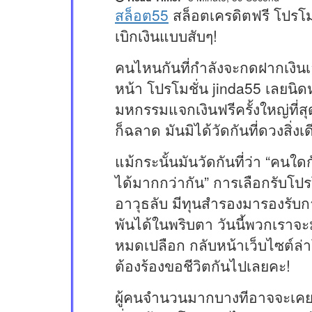
สล็อต55
สล็อตเครดิตฟรี โปรโมช
เบิกเงินแบบสับๆ!
คนไหนกันที่กำลังจะกดฝากเงิน
หน้า โปรโมชั่น jinda55 เลยนิ
มหกรรมแจกเงินฟรีครั้งใหญ่ที่สุ
ก็ฉลาด มันมิได้วัดกันที่ดวงสิ่งเ
แม้กระนั้นมันวัดกันที่ว่า “ค
ได้มากกว่ากัน” การเลือกรับโปรโ
อาวุธลับ มีทุนสำรองมารองรับกา
พันได้ในพริบตา วันนี้พวกเรา
หมดเปลือก กลับหน้าเว็บไซต์ล่าโบ
ต้องร้องขอชีวิตกันไปเลยคะ!
ผู้คนจำนวนมากบางทีอาจจะเคยก