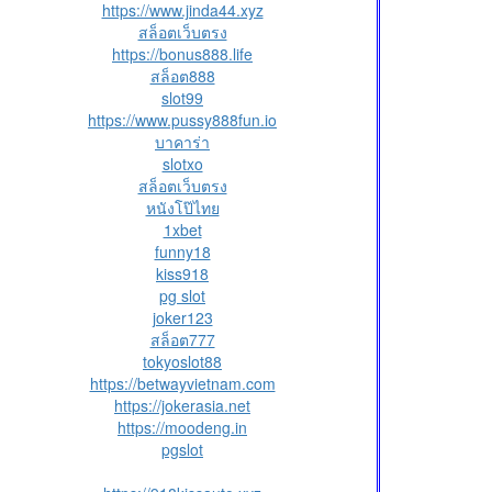
https://www.jinda44.xyz
สล็อตเว็บตรง
https://bonus888.life
สล็อต888
slot99
https://www.pussy888fun.io
บาคาร่า
slotxo
สล็อตเว็บตรง
หนังโป๊ไทย
1xbet
funny18
kiss918
pg slot
joker123
สล็อต777
tokyoslot88
https://betwayvietnam.com
https://jokerasia.net
https://moodeng.in
pgslot