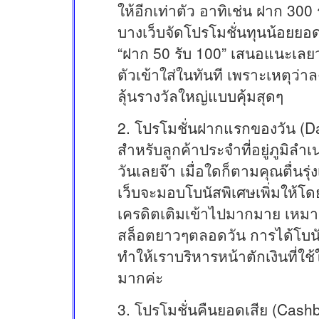
ให้อีกเท่าตัว อาทิเช่น ฝาก 300
บางเว็บจัดโปรโมชั่นทุนน้อยยอด
“ฝาก 50 รับ 100” เสนอแนะเลยว่า
ตัวเข้าใส่ในทันที เพราะเหตุว่า
ลุ้นรางวัลใหญ่แบบคุ้มสุดๆ
2. โปรโมชั่นฝากแรกของวัน (Da
สำหรับลูกค้าประจำที่อยู่ภูมิล
วันเลยจ๊า เมื่อใดก็ตามคุณตื่น
เว็บจะมอบโบนัสพิเศษเพิ่มให้โดย
เครดิตเติมเข้าไปมากมาย เหมาะส
สล็อตยาวๆตลอดวัน การได้โบนัสโ
ทำให้เราบริหารหน้าตักเงินที่ใช้
มากค่ะ
3. โปรโมชั่นคืนยอดเสีย (Cash