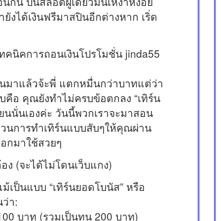
นกิน ปั่นสล็อตผู้เดียวมันเหงาหงอย
งได้เงินฟรีมาสปินอีกต่างหาก เริ่ด
เทคนิคการถอนเงินโปรโมชั่น jinda55
นมาแล้วจ้ะพี่ แตกหมื่นกว่าบาทแต่ว่า
คือ คุณยังทำไม่ครบข้อตกลง “เทิร์น
ียนนั่นเองค่ะ วันนี้พวกเราจะมาสอน
นการทำเทิร์นแบบสับๆให้คุณผ่าน
ินออกมาใช้สวยๆ
อง (จะได้ไม่โดนเว็บแกง)
ม้เป็นแบบ “เทิร์นยอดโบนัส” หรือ
ว่า:
100 บาท (รวมเป็นทุน 200 บาท)