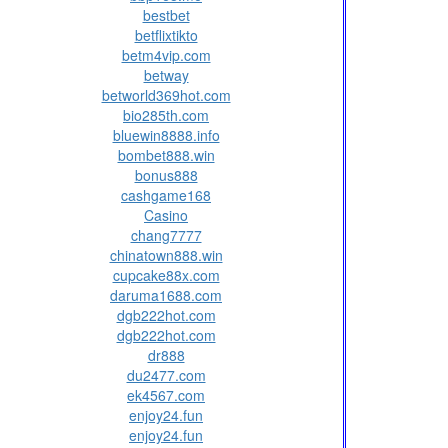
bestbet
betflixtikto
betm4vip.com
betway
betworld369hot.com
bio285th.com
bluewin8888.info
bombet888.win
bonus888
cashgame168
Casino
chang7777
chinatown888.win
cupcake88x.com
daruma1688.com
dgb222hot.com
dgb222hot.com
dr888
du2477.com
ek4567.com
enjoy24.fun
enjoy24.fun