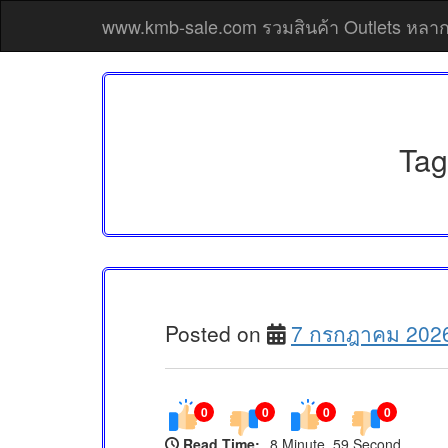
Skip
www.kmb-sale.com รวมสินค้า Outlets หลากหล
to
content
Tag
Posted on
7 กรกฎาคม 202
0
0
0
0
Read Time:
8 Minute, 59 Second