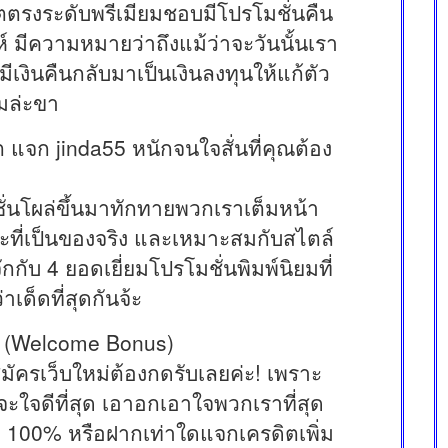
อตตรงระดับพรีเมียมชอบมีโปรโมชั่นคืน
าห์ มีความหมายว่าถึงแม้ว่าจะวันนั้นเรา
มีเงินคืนกลับมาเป็นเงินลงทุนให้แก้ตัว
หมล่ะขา
 แจก jinda55 หนักจนใจสั่นที่คุณต้อง
่นโผล่ขึ้นมาทักทายพวกเราเต็มหน้า
ะที่เป็นของจริง และเหมาะสมกับสไตล์
กับ 4 ยอดเยี่ยมโปรโมชั่นพิมพ์นิยมที่
าเด็ดที่สุดกันจ้ะ
ม่ (Welcome Bonus)
่งสมัครเว็บใหม่ต้องกดรับเลยค่ะ! เพราะ
์จะใจดีที่สุด เอาอกเอาใจพวกเราที่สุด
100% หรือฝากเท่าใดแจกเครดิตเพิ่ม