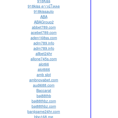
918Kiss
918kiss ดาวน์โหลด
918kissauto
ABA
ABAGroup2
abbet789.com
acebet789.com
aden168ss.com
adm789.info
adm789.info
allbet24hr
allone745s.com
alot66
alot666
amb slot
ambnovabet.com
audi688.com
Baccarat
baj88thb
baj88thbz.com
baj88thbz.com
bar4game24hr.com
bbp168.me