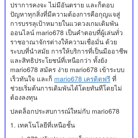
ปราการคงจะ ไม่มีอันตราย และก็ตอบ
ปัญหาทุกสิ่งที่มีความต้องการคือกุญแจสู่
การบรรลุเป้าหมายในแวดวงเกมเดิมพัน
ออนไลน์ mario678 เป็นคำตอบที่ผู้เล่นทั่ว
ราชอาณาจักรต่างให้ความเชื่อมั่น ด้วย
ระบบที่นำสมัย การให้บริการที่เป็นมืออาชีพ
และสิทธิประโยชน์ที่เหนือกว่า ทั้งยัง
mario678 สมัคร ง่าย mario678 เข้าระบบ
เร็วทันใจ และก็
mario678 เครดิตฟรี
ที่
ช่วยเริ่มต้นการเดิมพันได้โดยทันทีโดยไม่
ต้องลงทุน
ปลดล็อกประสบการณ์ใหม่กับ mario678
1. เทคโนโลยีที่เหนือชั้น