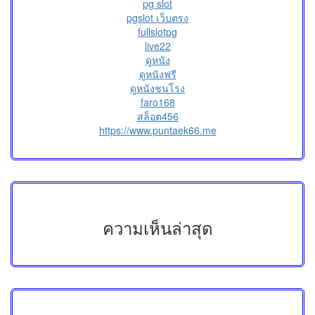
pg slot
pgslot เว็บตรง
fullslotpg
live22
ดูหนัง
ดูหนังฟรี
ดูหนังชนโรง
faro168
สล็อต456
https://www.puntaek66.me
ความเห็นล่าสุด