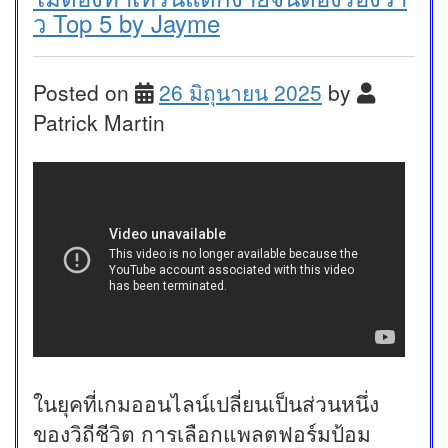
ว Top 5 by Jayme
Posted on
26 มิถุนายน 2025
by
Patrick Martin
ในยุคที่เกมออนไลน์เปลี่ยนเป็นส่วนหนึ่ง
ของวิถีชีวิต การเลือกแพลตฟอร์มป้อม