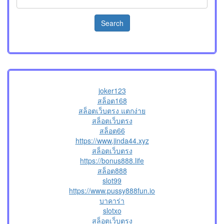
for:
joker123
สล็อต168
สล็อตเว็บตรง แตกง่าย
สล็อตเว็บตรง
สล็อต66
https://www.jinda44.xyz
สล็อตเว็บตรง
https://bonus888.life
สล็อต888
slot99
https://www.pussy888fun.io
บาคาร่า
slotxo
สล็อตเว็บตรง