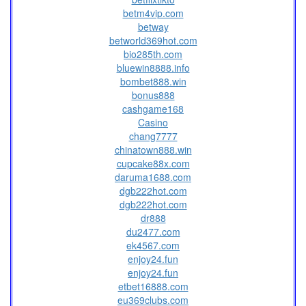
betm4vip.com
betway
betworld369hot.com
bio285th.com
bluewin8888.info
bombet888.win
bonus888
cashgame168
Casino
chang7777
chinatown888.win
cupcake88x.com
daruma1688.com
dgb222hot.com
dgb222hot.com
dr888
du2477.com
ek4567.com
enjoy24.fun
enjoy24.fun
etbet16888.com
eu369clubs.com