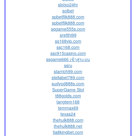
slotxo24hr
soibet
spbetflik888.com
spbetflik888.com
sqgame555s.com
sretthi99
ss168vip.com
ssc168.com
ssc915casino.com
ssgame666 เข้าสู่ระบบ
ssru
starrich99.com
stellabet789.com
sudyod888s.com
SuperGame Slot
t88golds.com
tangtem168
temmax69
texas24
thehulk888.com
thehulk888.net
tia8kingbet.com