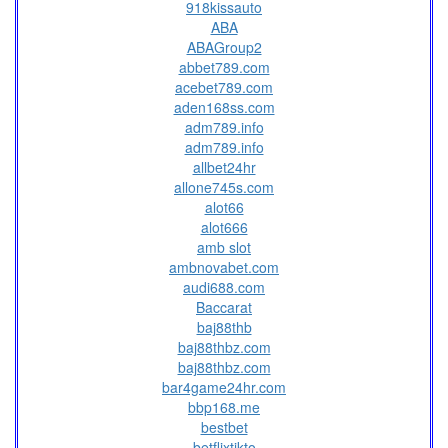
918kissauto
ABA
ABAGroup2
abbet789.com
acebet789.com
aden168ss.com
adm789.info
adm789.info
allbet24hr
allone745s.com
alot66
alot666
amb slot
ambnovabet.com
audi688.com
Baccarat
baj88thb
baj88thbz.com
baj88thbz.com
bar4game24hr.com
bbp168.me
bestbet
betflixtikto