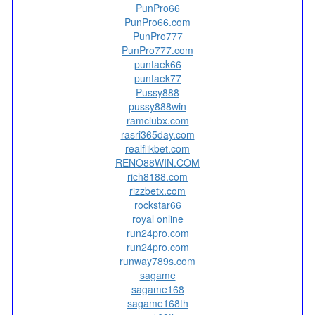
PunPro66
PunPro66.com
PunPro777
PunPro777.com
puntaek66
puntaek77
Pussy888
pussy888win
ramclubx.com
rasri365day.com
realflikbet.com
RENO88WIN.COM
rich8188.com
rizzbetx.com
rockstar66
royal online
run24pro.com
run24pro.com
runway789s.com
sagame
sagame168
sagame168th