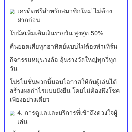
เครดิตฟรีสำหรับสมาชิกใหม่ ไม่ต้อง
ฝากก่อน
โบนัสเพิ่มเติมเงินรายวัน สูงสุด 50%
คืนยอดเสียทุกอาทิตย์แบบไม่ต้องทำเทิร์น
กิจกรรมหมุนวงล้อ ลุ้นรางวัลใหญ่ทุกวี่ทุก
วัน
โปรโมชั่นพวกนี้มอบโอกาสให้กับผู้เล่นได้
สร้างผลกำไรแบบยั่งยืน โดยไม่ต้องพึ่งโชค
เพียงอย่างเดียว
4. การดูแลและบริการที่เข้าถึงดวงใจผู้
เล่น