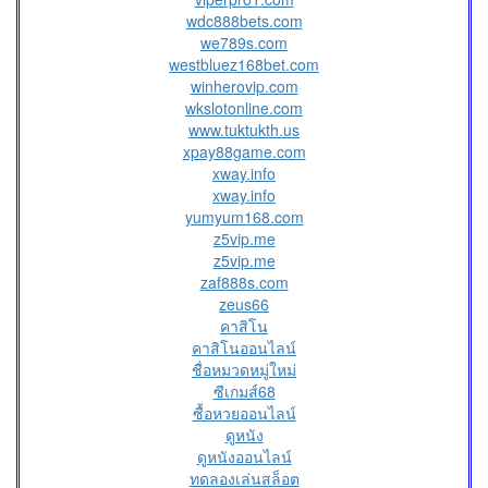
wdc888bets.com
we789s.com
westbluez168bet.com
winherovip.com
wkslotonline.com
www.tuktukth.us
xpay88game.com
xway.info
xway.info
yumyum168.com
z5vip.me
z5vip.me
zaf888s.com
zeus66
คาสิโน
คาสิโนออนไลน์
ชื่อหมวดหมู่ใหม่
ซีเกมส์68
ซื้อหวยออนไลน์
ดูหนัง
ดูหนังออนไลน์
ทดลองเล่นสล็อต