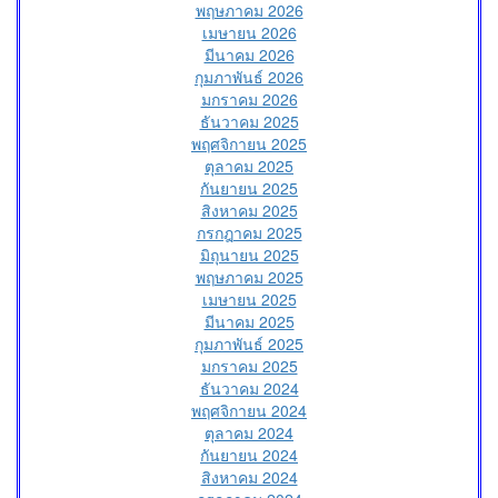
พฤษภาคม 2026
เมษายน 2026
มีนาคม 2026
กุมภาพันธ์ 2026
มกราคม 2026
ธันวาคม 2025
พฤศจิกายน 2025
ตุลาคม 2025
กันยายน 2025
สิงหาคม 2025
กรกฎาคม 2025
มิถุนายน 2025
พฤษภาคม 2025
เมษายน 2025
มีนาคม 2025
กุมภาพันธ์ 2025
มกราคม 2025
ธันวาคม 2024
พฤศจิกายน 2024
ตุลาคม 2024
กันยายน 2024
สิงหาคม 2024