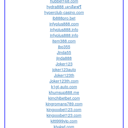
hubbet168.com
hydra888 เครดิตฟรี
hyperclub-casino.com
ib888pro.bet
infyplus888.com
infyplus888.info
infyplus888.info
item388.com
jbo355
Jinda55
jinda888
Joker123
joker123auto
Joker123th
Joker123th.com
k1gt-auto.com
khumsup888.me
kimchibetbet.com
kingromans789.com
kingxxxbet123.com
kingxxxbet123.com
kitti999vip.com
ktv4sd.com