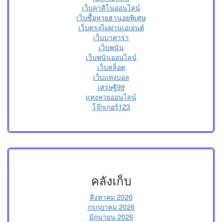
เว็บคาสิโนออนไลน์
เว็บซื้อหวยฮานอยพิเศษ
เว็บตรงไม่ผ่านเอเย่นต์
เว็บบาคาร่า
เว็บพนัน
เว็บพนันออนไลน์
เว็บสล็อต
เว็บแทงบอล
เศรษฐี99
แทงหวยออนไลน์
โจ๊กเกอร์123
คลังเก็บ
สิงหาคม 2026
กรกฎาคม 2026
มิถุนายน 2026