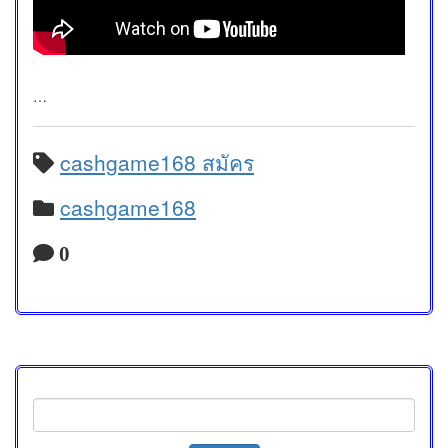
…
cashgame168 สมัคร
cashgame168
0
Search
for: