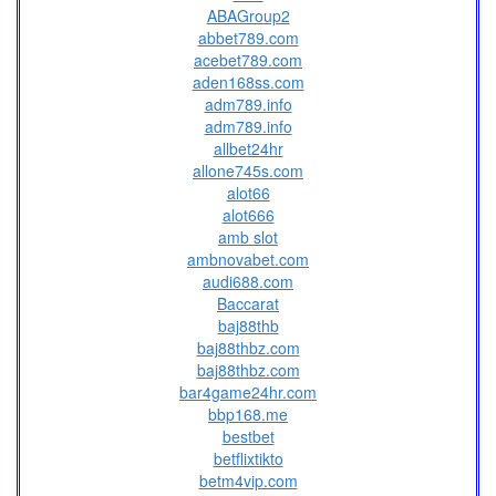
ABAGroup2
abbet789.com
acebet789.com
aden168ss.com
adm789.info
adm789.info
allbet24hr
allone745s.com
alot66
alot666
amb slot
ambnovabet.com
audi688.com
Baccarat
baj88thb
baj88thbz.com
baj88thbz.com
bar4game24hr.com
bbp168.me
bestbet
betflixtikto
betm4vip.com