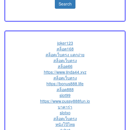
joker123
สล็อต168
สล็อตเว็บตรง แตกง่าย
สล็อตเว็บตรง
สล็อต66
https://www.jinda44.xyz
สล็อตเว็บตรง
https://bonus888.life
สล็อต888
slot99
https://www.pussy888fun.io
บาคาร่า
slotxo
สล็อตเว็บตรง
หนังโป๊ไทย
1xbet