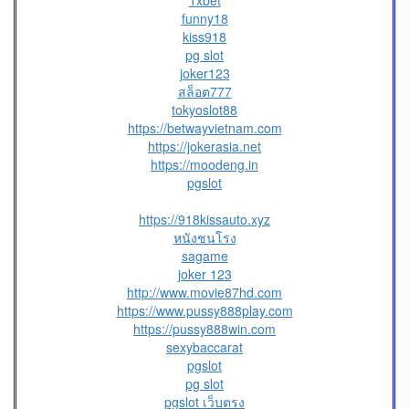
funny18
kiss918
pg slot
joker123
สล็อต777
tokyoslot88
https://betwayvietnam.com
https://jokerasia.net
https://moodeng.in
pgslot
https://918kissauto.xyz
หนังชนโรง
sagame
joker 123
http://www.movie87hd.com
https://www.pussy888play.com
https://pussy888win.com
sexybaccarat
pgslot
pg slot
pgslot เว็บตรง