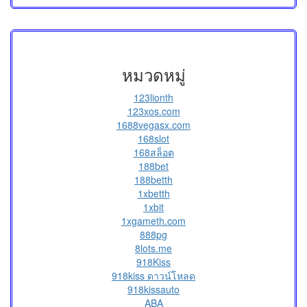
หมวดหมู่
123lionth
123xos.com
1688vegasx.com
168slot
168สล็อต
188bet
188betth
1xbetth
1xbit
1xgameth.com
888pg
8lots.me
918Kiss
918kiss ดาวน์โหลด
918kissauto
ABA