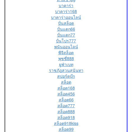
บาคาร่า
บาคาร่า168
บาคาร่าออนไลน์
ปั่นสล็อต
ปั่นแตก66
ปั่นแตก77
ปั่นโปร777
พนันออนไลน์
พีจีสล็อต
พุซซี่888
ยูฟ่าเบท
ราชภัฏสวนสุนันทา
สปอร์ตบุ๊ก
สล็อต
สล็อต168
สล็อต456
สล็อต66
สล็อต777
สล็อต888
สล็อต918
สล็อต918kiss
สล็อต99