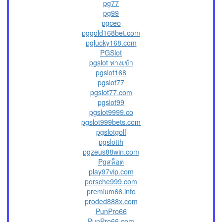
pg77
pg99
pgceo
pggold168bet.com
pglucky168.com
PGSlot
pgslot ทางเข้า
pgslot168
pgslot77
pgslot77.com
pgslot99
pgslot9999.co
pgslot999bets.com
pgslotgolf
pgslotth
pgzeus88win.com
Pgสล็อต
play97vip.com
porsche999.com
premium66.info
proded888x.com
PunPro66
PunPro66.com