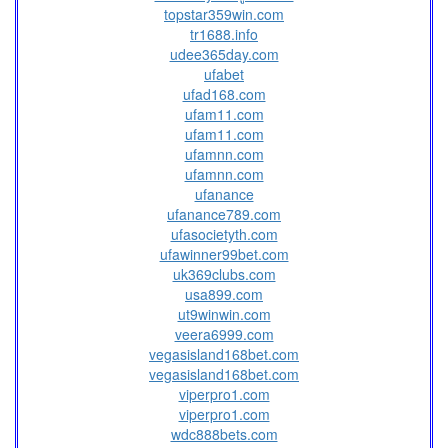
topstar359win.com
tr1688.info
udee365day.com
ufabet
ufad168.com
ufam11.com
ufam11.com
ufamnn.com
ufamnn.com
ufanance
ufanance789.com
ufasocietyth.com
ufawinner99bet.com
uk369clubs.com
usa899.com
ut9winwin.com
veera6999.com
vegasisland168bet.com
vegasisland168bet.com
viperpro1.com
viperpro1.com
wdc888bets.com