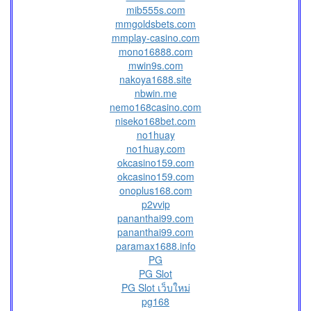
mib555s.com
mmgoldsbets.com
mmplay-casino.com
mono16888.com
mwin9s.com
nakoya1688.site
nbwin.me
nemo168casino.com
niseko168bet.com
no1huay
no1huay.com
okcasino159.com
okcasino159.com
onoplus168.com
p2vvip
pananthai99.com
pananthai99.com
paramax1688.info
PG
PG Slot
PG Slot เว็บใหม่
pg168