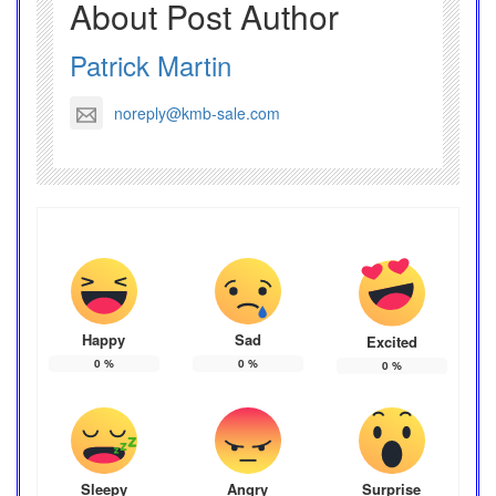
About Post Author
Patrick Martin
noreply@kmb-sale.com
Happy
Sad
Excited
0
%
0
%
0
%
Sleepy
Angry
Surprise