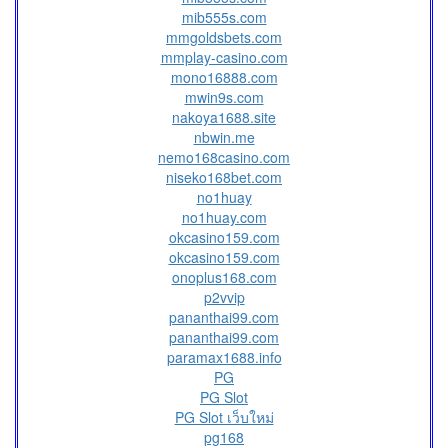
mib555s.com
mmgoldsbets.com
mmplay-casino.com
mono16888.com
mwin9s.com
nakoya1688.site
nbwin.me
nemo168casino.com
niseko168bet.com
no1huay
no1huay.com
okcasino159.com
okcasino159.com
onoplus168.com
p2vvip
pananthai99.com
pananthai99.com
paramax1688.info
PG
PG Slot
PG Slot เว็บใหม่
pg168