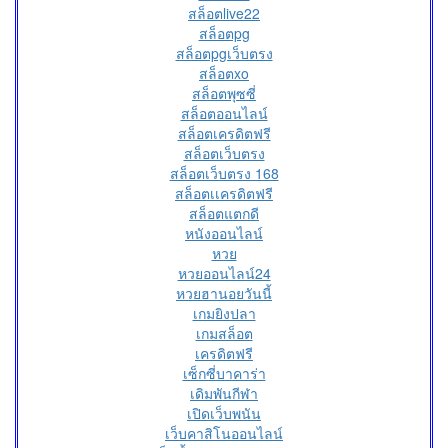
สล็อตlive22
สล็อตpg
สล็อตpgเว็บตรง
สล็อตxo
สล็อตพุซซี่
สล็อตออนไลน์
สล็อตเครดิตฟรี
สล็อตเว็บตรง
สล็อตเว็บตรง 168
สล็อตเเครดิตฟรี
สล็อตแตกดี
หนังออนไลน์
หวย
หวยออนไลน์24
หวยฮานอยวันนี้
เกมยิงปลา
เกมสล็อต
เครดิตฟรี
เซ็กซี่บาคาร่า
เดิมพันกีฬา
เปิดเว็บพนัน
เว็บคาสิโนออนไลน์