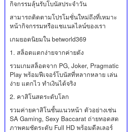
กิจกรรมลุ้นรับโบนัสประจำวัน
สามารถติดตามโปรโมชั่นใหม่ถึงที่เหมาะ
หน้ากิจกรรมหรือแชแนลไลน์ของเรา
เกมยอดนิยมใน betworld369
1. สล็อตแตกง่ายจากค่ายดัง
รวมเกมสล็อตจาก PG, Joker, Pragmatic
Play พร้อมฟีเจอร์โบนัสที่หลากหลาย เล่น
ง่าย แตกไว ทำเงินได้จริง
2. คาสิโนสดระดับโลก
รวมค่ายคาสิโนชั้นแนวหน้า ตัวอย่างเช่น
SA Gaming, Sexy Baccarat ถ่ายทอดสด
ภาพคมชัดระดับ Full HD พร้อมดีลเลอร์