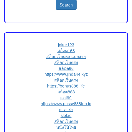
joker123
สล็อต168
สล็อตเว็บตรง แตกง่าย
สล็อตเว็บตรง
สล็อต66
https://www.jinda44.xyz
สล็อตเว็บตรง
https://bonus888.life
สล็อต888
slot99
https://www.pussy888fun.io
บาคาร่า
slotxo
สล็อตเว็บตรง
หนังโป๊ไทย