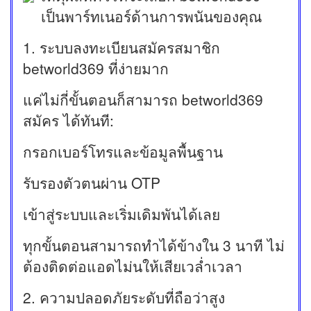
เป็นพาร์ทเนอร์ด้านการพนันของคุณ
1. ระบบลงทะเบียนสมัครสมาชิก
betworld369 ที่ง่ายมาก
แค่ไม่กี่ขั้นตอนก็สามารถ betworld369
สมัคร ได้ทันที:
กรอกเบอร์โทรและข้อมูลพื้นฐาน
รับรองตัวตนผ่าน OTP
เข้าสู่ระบบและเริ่มเดิมพันได้เลย
ทุกขั้นตอนสามารถทำได้ข้างใน 3 นาที ไม่
ต้องติดต่อแอดไม่นให้เสียเวล่ำเวลา
2. ความปลอดภัยระดับที่ถือว่าสูง