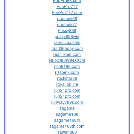
PunPro66.com
PunPro777
PunPro777.com
puntaek66
puntaek77
Pussy888
pussy888win
ramclubx.com
rasri365day.com
realflikbet.com
RENO88WIN.COM
rich8188.com
rizzbetx.com
rockstar66
royal online
run24pro.com
run24pro.com
runway789s.com
sagame
sagame168
sagame168th
sagame168th.com
sawan888