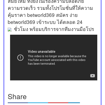
สมัยใหม่ ทั้งยังในเรื่องความปลอดภัย
ความรวดเร็ว รวมทั้งโปรโมชั่นที่ให้ความ
คุ้มราคา betworld369 สมัคร ง่าย
betworld369 เข้าระบบ ได้ตลอด 24
ชั่วโมง พร้อมบริการจากทีมงานมือโปร
Share