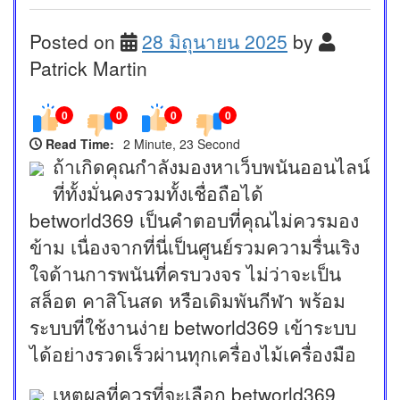
Posted on
28 มิถุนายน 2025
by
Patrick Martin
0
0
0
0
Read Time:
2 Minute, 23 Second
ถ้าเกิดคุณกำลังมองหาเว็บพนันออนไลน์
ที่ทั้งมั่นคงรวมทั้งเชื่อถือได้
betworld369 เป็นคำตอบที่คุณไม่ควรมอง
ข้าม เนื่องจากที่นี่เป็นศูนย์รวมความรื่นเริง
ใจด้านการพนันที่ครบวงจร ไม่ว่าจะเป็น
สล็อต คาสิโนสด หรือเดิมพันกีฬา พร้อม
ระบบที่ใช้งานง่าย betworld369 เข้าระบบ
ได้อย่างรวดเร็วผ่านทุกเครื่องไม้เครื่องมือ
เหตุผลที่ควรที่จะเลือก betworld369