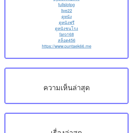
fullslotpg
live22
ดูหนัง
ดูหนังฟรี
ดูหนังชนโรง
faro168
สล็อต456
https://www.puntaek66.me
ความเห็นล่าสุด
เรื่องล่าสุด