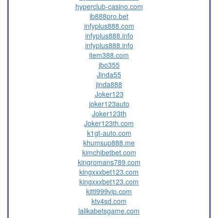
hyperclub-casino.com
ib888pro.bet
infyplus888.com
infyplus888.info
infyplus888.info
item388.com
jbo355
Jinda55
jinda888
Joker123
joker123auto
Joker123th
Joker123th.com
k1gt-auto.com
khumsup888.me
kimchibetbet.com
kingromans789.com
kingxxxbet123.com
kingxxxbet123.com
kitti999vip.com
ktv4sd.com
lalikabetsgame.com