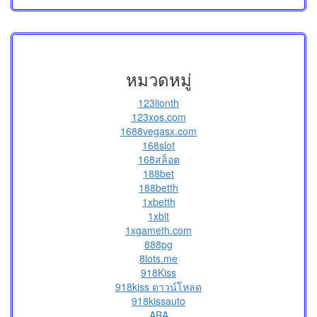
หมวดหมู่
123lionth
123xos.com
1688vegasx.com
168slot
168สล็อต
188bet
188betth
1xbetth
1xbit
1xgameth.com
888pg
8lots.me
918Kiss
918kiss ดาวน์โหลด
918kissauto
ABA