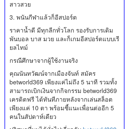
สาวสวย
3. พนันกีฬาแล้วก็อีสปอร์ต
ราคาน้ำดี มีทุกลีกทั่วโลก รองรับการเดิม
พันบอล บาส มวย และก็เกมอีสปอร์ตแบบเรี
ยลไทม์
กรณีศึกษาจากผู้ใช้งานจริง
คุณนันทวัฒน์จากเมืองจันท์ สมัคร
betworld369 เพียงแค่ไม่ถึง 5 นาที รวมทั้ง
สามารถเบิกเงินจากกิจกรรม betworld369
เครดิตฟรี ได้ทันทีภายหลังจากเล่นสล็อต
เพียงแค่ 10 ตา พร้อมชี้แนะเพื่อนต่ออีก 5
คนในสัปดาห์เดียว