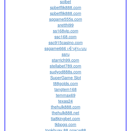
soibet
spbetflik888.com
spbetflik888.com
sqgame555s.com
sretthi99
ss168vip.com
ssc168.com
ssc915casino.com
ssgame666 เข้าสู่ระบบ
ssru
starrich99.com
stellabet789.com
sudyod888s.com
SuperGame Slot
t88golds.com
tangtem168
temmax69
texas24
thehulk888.com
thehulk888.net
tia8kingbet.com
tkbpgg.com
tookhuay 88 ถูกหวย88