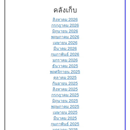
คลังเก็บ
สิงหาคม 2026
กรกฎาคม 2026
มิถุนายน 2026
พฤษภาคม 2026
เมษายน 2026
มีนาคม 2026
กุมภาพันธ์ 2026
มกราคม 2026
ธันวาคม 2025
พฤศจิกายน 2025
ตุลาคม 2025
กันยายน 2025
สิงหาคม 2025
กรกฎาคม 2025
มิถุนายน 2025
พฤษภาคม 2025
เมษายน 2025
มีนาคม 2025
กุมภาพันธ์ 2025
มกราคม 2025