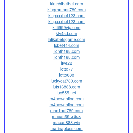
kimchibetbet.com
kingromans789.com
kingxxxbet123.com
kingxxxbet123.com
kitti999vip.com
ktv4sd.com
lalikabetsgame.com
lcbet444.com
lionth168.com
lionth168.com
live22
lotto77
lotto888
luckycat789.com
luis16888.com
lux555.net
m4newonline.com
m4newonline.com
mac1bet789.com
macau69 สมัคร
macau888.win
marinapluss.com