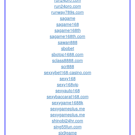
run24pro.com
runway789s.com
sagame
sagame168
sagame168th
sagame168th.com
sawan888
sbobet
sbotop1688.com
sclass8888.com
scr888
sexxybet168-casino.com
sexy168
sexy168vip
sexyauto168
sexybaccarat168.com
sexygame1688k
sexygameplus.me
sexygameplus.me
shinobi24hr.com
sing55fun.com
six9game