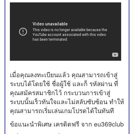
เมื่อคุณลงทะเบียนแล้ว คุณสามารถเข้าสู่
ระบบได้โดยใช้ ชื่อผู้ใช้ และก็ รหัสผ่าน ที่
คุณสมัครสมาชิกไว้ กระบวนการเข้าสู่
ระบบนั้นเร็วทันใจและไม่สลับซับซ้อน ทำให้
คุณสามารถเริ่มเล่นเกมโปรดได้ในทันที
ข้อแนะนำพิเศษ เครดิตฟรี จาก eu369club