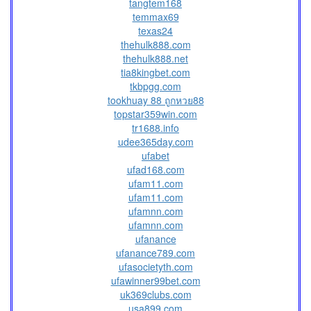
tangtem168
temmax69
texas24
thehulk888.com
thehulk888.net
tia8kingbet.com
tkbpgg.com
tookhuay 88 ถูกหวย88
topstar359win.com
tr1688.info
udee365day.com
ufabet
ufad168.com
ufam11.com
ufam11.com
ufamnn.com
ufamnn.com
ufanance
ufanance789.com
ufasocietyth.com
ufawinner99bet.com
uk369clubs.com
usa899.com