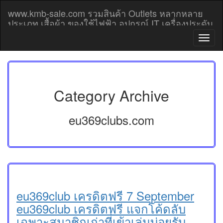
Skip
www.kmb-sale.com รวมสินค้า Outlets หลากหลาย
to
ประเภท เสื้อผ้า ของใช้ไฟฟ้า อุปกรณ์ IT เครื่องประดับ
content
โทรศัพท์มือถือ Outlet prices
T
o
g
g
l
e
Category Archive
n
a
eu369clubs.com
v
i
g
a
t
i
o
n
eu369club เครดิตฟรี 7 September
eu369club เครดิตฟรี แจกโค้ดลับ
เฉพาะสมาชิกเก่าที่เข้าเล่นบ่อยรับ