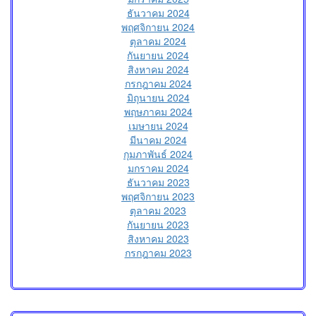
ธันวาคม 2024
พฤศจิกายน 2024
ตุลาคม 2024
กันยายน 2024
สิงหาคม 2024
กรกฎาคม 2024
มิถุนายน 2024
พฤษภาคม 2024
เมษายน 2024
มีนาคม 2024
กุมภาพันธ์ 2024
มกราคม 2024
ธันวาคม 2023
พฤศจิกายน 2023
ตุลาคม 2023
กันยายน 2023
สิงหาคม 2023
กรกฎาคม 2023