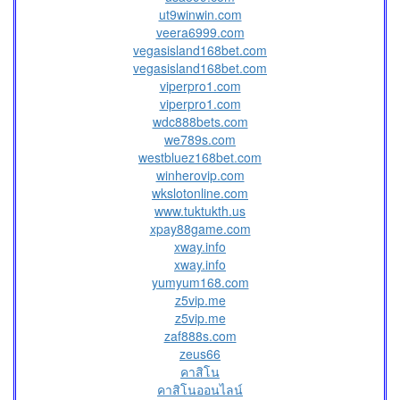
ut9winwin.com
veera6999.com
vegasisland168bet.com
vegasisland168bet.com
viperpro1.com
viperpro1.com
wdc888bets.com
we789s.com
westbluez168bet.com
winherovip.com
wkslotonline.com
www.tuktukth.us
xpay88game.com
xway.info
xway.info
yumyum168.com
z5vip.me
z5vip.me
zaf888s.com
zeus66
คาสิโน
คาสิโนออนไลน์