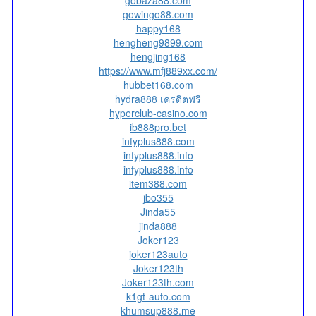
gowingo88.com
happy168
hengheng9899.com
hengjing168
https://www.mfj889xx.com/
hubbet168.com
hydra888 เครดิตฟรี
hyperclub-casino.com
ib888pro.bet
infyplus888.com
infyplus888.info
infyplus888.info
item388.com
jbo355
Jinda55
jinda888
Joker123
joker123auto
Joker123th
Joker123th.com
k1gt-auto.com
khumsup888.me