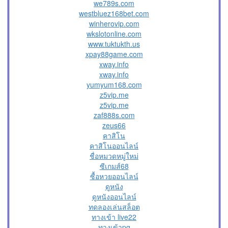
we789s.com
westbluez168bet.com
winherovip.com
wkslotonline.com
www.tuktukth.us
xpay88game.com
xway.info
xway.info
yumyum168.com
z5vip.me
z5vip.me
zaf888s.com
zeus66
คาสิโน
คาสิโนออนไลน์
ชื่อหมวดหมู่ใหม่
ซีเกมส์68
ซื้อหวยออนไลน์
ดูหนัง
ดูหนังออนไลน์
ทดลองเล่นสล็อต
ทางเข้า live22
ทางเข้าpg