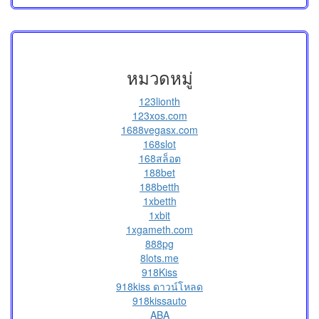
หมวดหมู่
123lionth
123xos.com
1688vegasx.com
168slot
168สล็อต
188bet
188betth
1xbetth
1xbit
1xgameth.com
888pg
8lots.me
918Kiss
918kiss ดาวน์โหลด
918kissauto
ABA