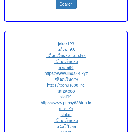
joker123
สล็อต168
สล็อตเว็บตรง แตกง่าย
สล็อตเว็บตรง
สล็อต66
https://www.jinda44.xyz
สล็อตเว็บตรง
https://bonus888.life
สล็อต888
slot99
https://www.pussy888fun.io
บาคาร่า
slotxo
สล็อตเว็บตรง
หนังโป๊ไทย
1xbet