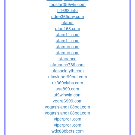
topstar359win.com
tr1688.info
udee365day.com
ufabet
ufad168.com
ufam11.com
ufam11.com
ufamnn.com
ufamnn.com
ufanance
ufanance789.com
ufasocietyth.com
ufawinner99bet.com
uk369clubs.com
usa899.com
ut9winwin.com
veera6999.com
vegasisland168bet.com
vegasisland168bet.com
viperpro1.com
viperpro1.com
wdc888bets.com