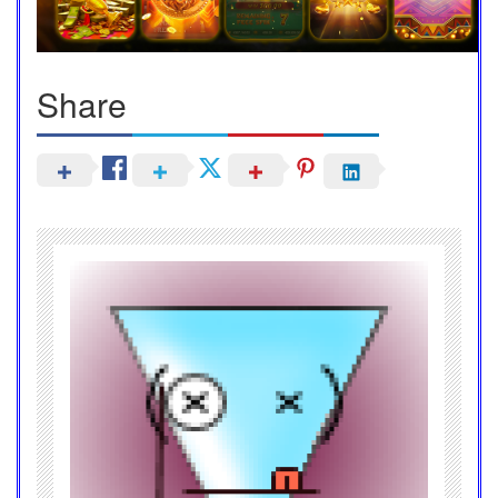
Share