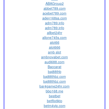
ABAGroup2
abbet789.com
acebet789.com
aden168ss.com
adm789.info
adm789.info
allbet24hr
allone745s.com
alot66
alot666
amb slot
ambnovabet.com
audi688.com
Baccarat
baj88thb
baj88thbz.com
baj88thbz.com
bar4game24hr.com
bbp168.me
bestbet
betflixtikto
betm4vip.com