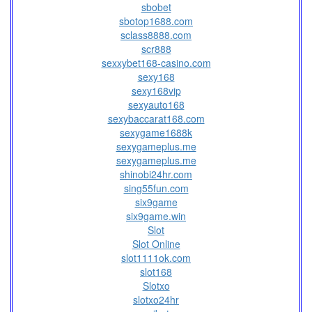
sbobet
sbotop1688.com
sclass8888.com
scr888
sexxybet168-casino.com
sexy168
sexy168vip
sexyauto168
sexybaccarat168.com
sexygame1688k
sexygameplus.me
sexygameplus.me
shinobi24hr.com
sing55fun.com
six9game
six9game.win
Slot
Slot Online
slot1111ok.com
slot168
Slotxo
slotxo24hr