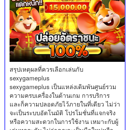
สรุปเหตุผลที่ควรเลือกเล่นกับ
sexygameplus
sexygameplus เป็นแหล่งเดิมพันศูนย์รวม
ความครบเครื่องในด้านเกม การบริการ
และก็ความปลอดภัยไว้ภายในที่เดียว ไม่ว่า
จะเป็นระบบอัตโนมัติ โปรโมชั่นที่แจกจริง
หรือความสะดวกในการใช้งาน เหมาะกับผู้