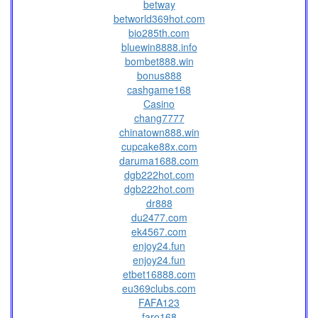
betway
betworld369hot.com
bio285th.com
bluewin8888.info
bombet888.win
bonus888
cashgame168
Casino
chang7777
chinatown888.win
cupcake88x.com
daruma1688.com
dgb222hot.com
dgb222hot.com
dr888
du2477.com
ek4567.com
enjoy24.fun
enjoy24.fun
etbet16888.com
eu369clubs.com
FAFA123
faro168