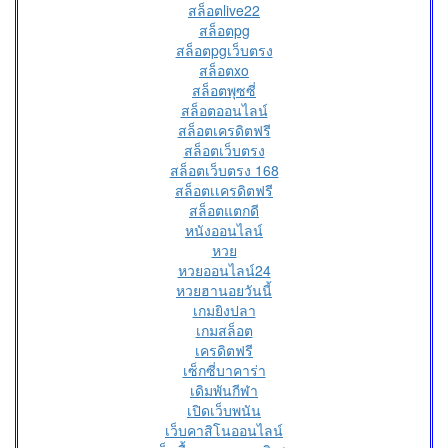
สล็อตlive22
สล็อตpg
สล็อตpgเว็บตรง
สล็อตxo
สล็อตพุซซี่
สล็อตออนไลน์
สล็อตเครดิตฟรี
สล็อตเว็บตรง
สล็อตเว็บตรง 168
สล็อตเเครดิตฟรี
สล็อตแตกดี
หนังออนไลน์
หวย
หวยออนไลน์24
หวยฮานอยวันนี้
เกมยิงปลา
เกมสล็อต
เครดิตฟรี
เซ็กซี่บาคาร่า
เดิมพันกีฬา
เปิดเว็บพนัน
เว็บคาสิโนออนไลน์