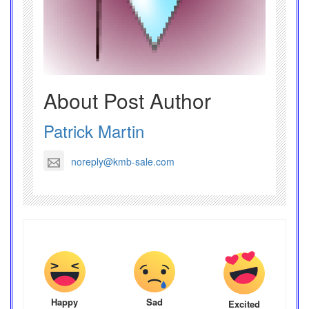
About Post Author
Patrick Martin
noreply@kmb-sale.com
Happy
Sad
Excited