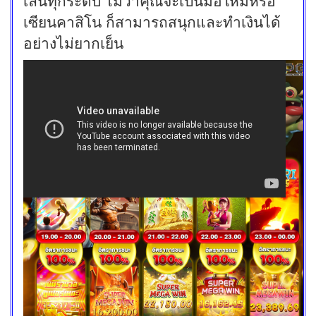
เล่นทุกระดับ ไม่ว่าคุณจะเป็นมือใหม่หรือ
เซียนคาสิโน ก็สามารถสนุกและทำเงินได้
อย่างไม่ยากเย็น