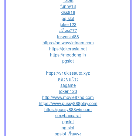
funny18
kiss918
pg slot
joker123
สล็อต777
tokyoslot88
https://betwayvietnam.com
https://jokerasia.net
https://moodeng.in
pgslot
https://918kissauto.xyz
หนังชนโรง
sagame
joker 123
http://www.movie87hd.com
https://www.pussy888play.com
https://pussy888win.com
sexybaccarat
pgslot
pg slot
pgslot เว็บตรง