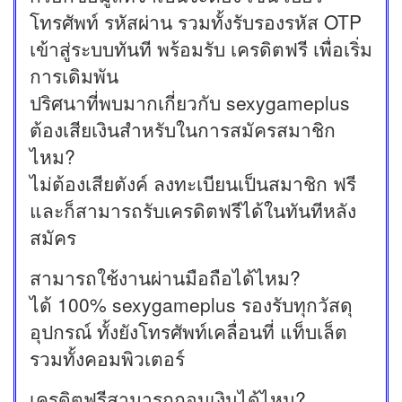
โทรศัพท์ รหัสผ่าน รวมทั้งรับรองรหัส OTP
เข้าสู่ระบบทันที พร้อมรับ เครดิตฟรี เพื่อเริ่ม
การเดิมพัน
ปริศนาที่พบมากเกี่ยวกับ sexygameplus
ต้องเสียเงินสำหรับในการสมัครสมาชิก
ไหม?
ไม่ต้องเสียตังค์ ลงทะเบียนเป็นสมาชิก ฟรี
และก็สามารถรับเครดิตฟรีได้ในทันทีหลัง
สมัคร
สามารถใช้งานผ่านมือถือได้ไหม?
ได้ 100% sexygameplus รองรับทุกวัสดุ
อุปกรณ์ ทั้งยังโทรศัพท์เคลื่อนที่ แท็บเล็ต
รวมทั้งคอมพิวเตอร์
เครดิตฟรีสามารถถอนเงินได้ไหม?