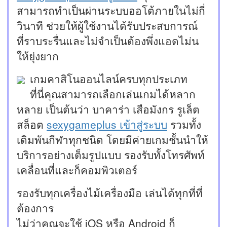
สามารถทำเป็นผ่านระบบออโต้ภายในไม่กี่
วินาที ช่วยให้ผู้ใช้งานได้รับประสบการณ์
ที่ราบระรื่นและไม่จำเป็นต้องพึ่งแอดไม่น
ให้ยุ่งยาก
เกมคาสิโนออนไลน์ครบทุกประเภท
ที่นี่คุณสามารถเลือกเล่นเกมได้หลาก
หลาย เป็นต้นว่า บาคาร่า เสือมังกร รูเล็ต
สล็อต
sexygameplus เข้าสู่ระบบ
รวมทั้ง
เดิมพันกีฬาทุกชนิด โดยมีค่ายเกมชั้นนำให้
บริการอย่างเต็มรูปแบบ รองรับทั้งโทรศัพท์
เคลื่อนที่และก็คอมพิวเตอร์
รองรับทุกเครื่องไม้เครื่องมือ เล่นได้ทุกที่ที่
ต้องการ
ไม่ว่าคุณจะใช้ iOS หรือ Android ก็