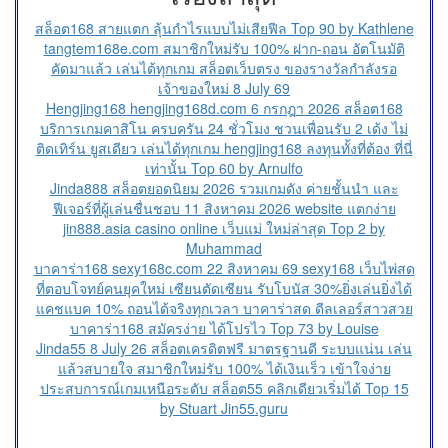
สล็อต168 สายแตก ลุ้นกำไรแบบไม่เสียฟีล Top 90 by Kathlene
tangtem168e.com สมาชิกใหม่รับ 100% ฝาก-ถอน อัตโนมัติ
คัดมาแล้ว เล่นได้ทุกเกม สล็อตเว็บตรง ของรางวัลกำลังรอ
เจ้าของใหม่ 8 July 69
Hengjing168 hengjing168d.com 6 กรกฎา 2026 สล็อต168
บริการเกมคาสิโน ครบครัน 24 ชั่วโมง ชวนเพื่อนรับ 2 เด้ง ไม่
ติดเทิร์น ยูสเดียว เล่นได้ทุกเกม hengjing168 ลงทุนทั้งที่ต้อง ที่นี่
เท่านั้น Top 60 by Arnulfo
Jinda888 สล็อตยอดนิยม 2026 รวมเกมดัง ค่ายชั้นนำ และ
ฟีเจอร์ที่ผู้เล่นชื่นชอบ 11 สิงหาคม 2026 website แตกง่าย
jin888.asia casino online เว็บแม่ ใหม่ล่าสุด Top 2 by
Muhammad
บาคาร่า168 sexy168c.com 22 สิงหาคม 69 sexy168 เว็บไพ่สด
ที่ตอบโจทย์คนยุคใหม่ เซียนตัดเซียน รับโบนัส 30%ยิ่งเล่นยิ่งได้
แคชแบค 10% ถอนได้จริงทุกเวลา บาคาร่าสด ดีลเลอร์สาวสวย
บาคาร่า168 สมัครง่าย ได้โปรไว Top 73 by Louise
Jinda55 8 July 26 สล็อตเครดิตฟรี มาตรฐานดี ระบบแน่น เล่น
แล้วสบายใจ สมาชิกใหม่รับ 100% ได้เงินเร็ว เข้าใจง่าย
ประสบการณ์เกมเหนือระดับ สล็อต55 คลิกเดียวเริ่มได้ Top 15
by Stuart Jin55.guru