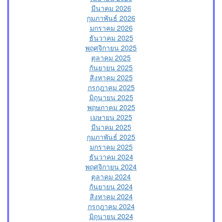
มีนาคม 2026
กุมภาพันธ์ 2026
มกราคม 2026
ธันวาคม 2025
พฤศจิกายน 2025
ตุลาคม 2025
กันยายน 2025
สิงหาคม 2025
กรกฎาคม 2025
มิถุนายน 2025
พฤษภาคม 2025
เมษายน 2025
มีนาคม 2025
กุมภาพันธ์ 2025
มกราคม 2025
ธันวาคม 2024
พฤศจิกายน 2024
ตุลาคม 2024
กันยายน 2024
สิงหาคม 2024
กรกฎาคม 2024
มิถุนายน 2024