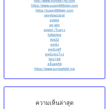
http://www.movie87hd.com
https://www.pussy888play.com
https://pussy888win.com
sexybaccarat
pgslot
pg slot
pgslot เว็บตรง
fullslotpg
live22
ดูหนัง
ดูหนังฟรี
ดูหนังชนโรง
faro168
สล็อต456
https://www.puntaek66.me
ความเห็นล่าสุด