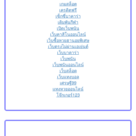
เกมสล็อต
เครดิตฟรี
เซ็กซี่บาคาร่า
เดิมพันกีฬา
เปิดเว็บพนัน
เว็บคาสิโนออนไลน์
เว็บซื้อหวยฮานอยพิเศษ
เว็บตรงไม่ผ่านเอเย่นต์
เว็บบาคาร่า
เว็บพนัน
เว็บพนันออนไลน์
เว็บสล็อต
เว็บแทงบอล
เศรษฐี99
แทงหวยออนไลน์
โจ๊กเกอร์123