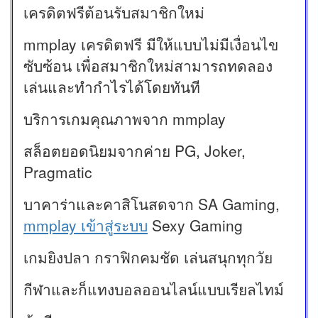
เครดิตฟรีต้อนรับสมาชิกใหม่
mmplay เครดิตฟรี มีให้แบบไม่มีเงื่อนไข
ซับซ้อน เพื่อสมาชิกใหม่สามารถทดลอง
เล่นและทำกำไรได้โดยทันที
บริการเกมคุณภาพจาก mmplay
สล็อตยอดนิยมจากค่าย PG, Joker,
Pragmatic
บาคาร่าและคาสิโนสดจาก SA Gaming,
mmplay เข้าสู่ระบบ
Sexy Gaming
เกมยิงปลา กราฟิกคมชัด เล่นสนุกทุกวัย
กีฬาและก็แทงบอลออนไลน์แบบเรียลไทม์