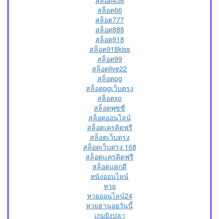
สล็อต66
สล็อต777
สล็อต888
สล็อต918
สล็อต918kiss
สล็อต99
สล็อตlive22
สล็อตpg
สล็อตpgเว็บตรง
สล็อตxo
สล็อตพุซซี่
สล็อตออนไลน์
สล็อตเครดิตฟรี
สล็อตเว็บตรง
สล็อตเว็บตรง 168
สล็อตเเครดิตฟรี
สล็อตแตกดี
หนังออนไลน์
หวย
หวยออนไลน์24
หวยฮานอยวันนี้
เกมยิงปลา