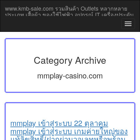
Skip
www.kmb-sale.com รวมสินค้า Outlets หลากหลาย
to
ประเภท เสื้อผ้า ของใช้ไฟฟ้า อุปกรณ์ IT เครื่องประดับ
content
โทรศัพท์มือถือ Outlet prices
T
o
g
g
l
e
Category Archive
n
a
mmplay-casino.com
v
i
g
a
t
i
o
n
mmplay เข้าสู่ระบบ 22 ตุลาคม
mmplay เข้าสู่ระบบ เกมค่ายใหญ่ของ
แท้ลิขสิทธิ์{ฝากผ่านวอเลทหรือพร้อม