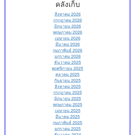
คลังเก็บ
สิงหาคม 2026
กรกฎาคม 2026
มิถุนายน 2026
พฤษภาคม 2026
เมษายน 2026
มีนาคม 2026
กุมภาพันธ์ 2026
มกราคม 2026
ธันวาคม 2025
พฤศจิกายน 2025
ตุลาคม 2025
กันยายน 2025
สิงหาคม 2025
กรกฎาคม 2025
มิถุนายน 2025
พฤษภาคม 2025
เมษายน 2025
มีนาคม 2025
กุมภาพันธ์ 2025
มกราคม 2025
ธันวาคม 2024