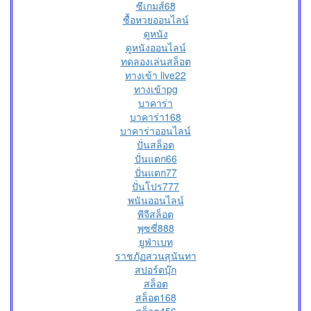
ซีเกมส์68
ซื้อหวยออนไลน์
ดูหนัง
ดูหนังออนไลน์
ทดลองเล่นสล็อต
ทางเข้า live22
ทางเข้าpg
บาคาร่า
บาคาร่า168
บาคาร่าออนไลน์
ปั่นสล็อต
ปั่นแตก66
ปั่นแตก77
ปั่นโปร777
พนันออนไลน์
พีจีสล็อต
พุซซี่888
ยูฟ่าเบท
ราชภัฏสวนสุนันทา
สปอร์ตบุ๊ก
สล็อต
สล็อต168
สล็อต456