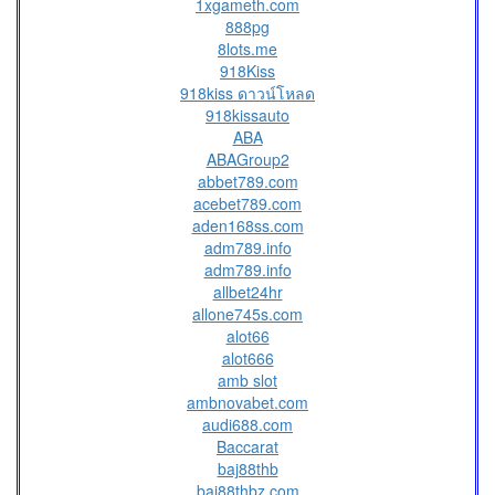
1xgameth.com
888pg
8lots.me
918Kiss
918kiss ดาวน์โหลด
918kissauto
ABA
ABAGroup2
abbet789.com
acebet789.com
aden168ss.com
adm789.info
adm789.info
allbet24hr
allone745s.com
alot66
alot666
amb slot
ambnovabet.com
audi688.com
Baccarat
baj88thb
baj88thbz.com