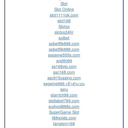
Slot
Slot Online
slot1111ok.com
slot168
Slotxo
slotxo24hr
soibet
spbetflik888.com
spbetflik888.com
sqgame555s.com
sretthi99
ss168vip.com
ssc168.com
ssc915casino.com
ssgame666 เข้าสู่ระบบ
ssru
starrich99.com
stellabet789.com
sudyod888s.com
SuperGame Slot
t88golds.com
tangtem168