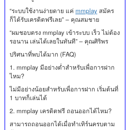
“ระบบใช้งานง่ายดาย แค่
mmplay
สมัคร
ก็ได้รับเครดิตฟรีเลย” – คุณสมชาย
“ผมชอบตรง mmplay เข้าระบบ เร็ว ไม่ต้อง
รอนาน เล่นได้เลยในทันที” – คุณศิริพร
ปริศนาที่พบได้มาก (FAQ)
1. mmplay มีอย่างต่ำสำหรับเพื่อการฝาก
ไหม?
ไม่มีอย่างน้อยสำหรับเพื่อการฝาก เริ่มต้นที่
1 บาทก็เล่นได้
2. mmplay เครดิตฟรี ถอนออกได้ไหม?
สามารถถอนออกได้เมื่อทำเทิร์นครบตาม