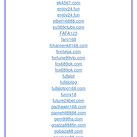
ek4567.com
enjoy24.fun
enjoy24.fun
etbet16888.com
eu369clubs.com
FAFA123
faro168
fcharoenkit168.com
finnivips.com
fortune99vip.com
fox689ok.com
fox689ok.com
fullslot
fullslotpg
fullslotpg168.com
funny18
future24bet.com
gachawin168.com
gamehit8888.com
gem99ths.com
goatza888fin.com
gobaza88.com
gowingo88.com