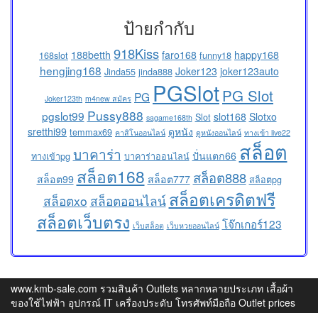
ป้ายกำกับ
918Kiss
188betth
faro168
happy168
168slot
funny18
hengjing168
Joker123
joker123auto
Jinda55
jinda888
PGSlot
PG Slot
PG
Joker123th
m4new สมัคร
Pussy888
pgslot99
slot168
Slotxo
Slot
sagame168th
sretthi99
ดูหนัง
temmax69
คาสิโนออนไลน์
ดูหนังออนไลน์
ทางเข้า live22
สล็อต
บาคาร่า
ปั่นแตก66
ทางเข้าpg
บาคาร่าออนไลน์
สล็อต168
สล็อต888
สล็อต99
สล็อต777
สล็อตpg
สล็อตเครดิตฟรี
สล็อตxo
สล็อตออนไลน์
สล็อตเว็บตรง
โจ๊กเกอร์123
เว็บสล็อต
เว็บหวยออนไลน์
www.kmb-sale.com รวมสินค้า Outlets หลากหลายประเภท เสื้อผ้า
ของใช้ไฟฟ้า อุปกรณ์ IT เครื่องประดับ โทรศัพท์มือถือ Outlet prices