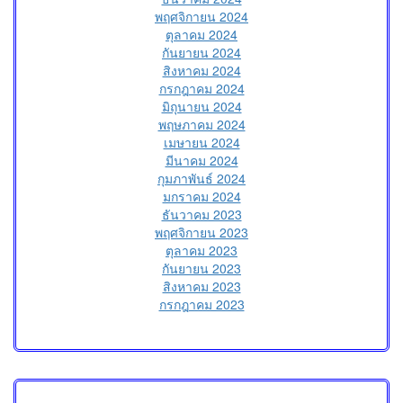
พฤศจิกายน 2024
ตุลาคม 2024
กันยายน 2024
สิงหาคม 2024
กรกฎาคม 2024
มิถุนายน 2024
พฤษภาคม 2024
เมษายน 2024
มีนาคม 2024
กุมภาพันธ์ 2024
มกราคม 2024
ธันวาคม 2023
พฤศจิกายน 2023
ตุลาคม 2023
กันยายน 2023
สิงหาคม 2023
กรกฎาคม 2023