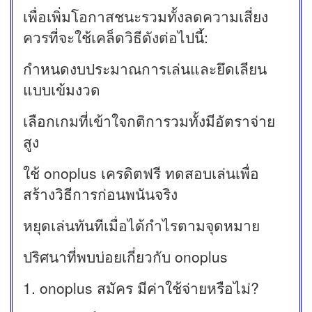
เพื่อเพิ่มโอกาสชนะรวมทั้งลดความเสี่ยง
ควรที่จะใช้เคล็ดวิธีดังต่อไปนี้:
กำหนดงบประมาณการเล่นและยึดเลียน
แบบเข้มงวด
เลือกเกมที่เข้าใจกติการวมทั้งมีอัตราจ่าย
สูง
ใช้ onoplus เครดิตฟรี ทดสอบเล่นเพื่อ
สร้างวิธีการก่อนพนันจริง
หยุดเล่นทันทีเมื่อได้กำไรตามจุดหมาย
ปริศนาที่พบบ่อยเกี่ยวกับ onoplus
1. onoplus สมัคร มีค่าใช้จ่ายหรือไม่?