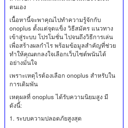
ตนเอง
เนื้อหานี้จะพาคุณไปทำความรู้จักกับ
onoplus ตั้งแต่จุดแข็ง วิธีสมัคร แนวทาง
เข้าสู่ระบบ โปรโมชั่น ไปจนถึงวิธีการเล่น
เพื่อสร้างผลกำไร พร้อมข้อมูลสำคัญที่ช่วย
ทำให้คุณตกลงใจเลือกเว็บไซต์พนันได้
อย่างมั่นใจ
เพราะเหตุไรต้องเลือก onoplus สำหรับใน
การเดิมพัน
เหตุผลที่ onoplus ได้รับความนิยมสูง มี
ดังนี้:
1. ระบบความปลอดภัยสูงสุด