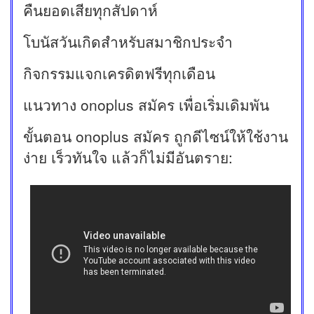
คืนยอดเสียทุกสัปดาห์
โบนัสวันเกิดสำหรับสมาชิกประจำ
กิจกรรมแจกเครดิตฟรีทุกเดือน
แนวทาง onoplus สมัคร เพื่อเริ่มเดิมพัน
ขั้นตอน onoplus สมัคร ถูกดีไซน์ให้ใช้งาน
ง่าย เร็วทันใจ แล้วก็ไม่มีอันตราย: