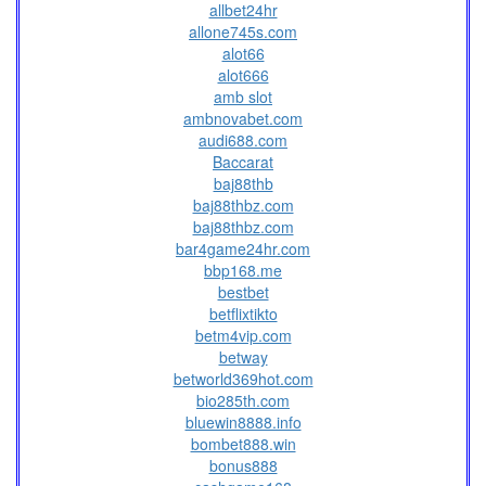
allbet24hr
allone745s.com
alot66
alot666
amb slot
ambnovabet.com
audi688.com
Baccarat
baj88thb
baj88thbz.com
baj88thbz.com
bar4game24hr.com
bbp168.me
bestbet
betflixtikto
betm4vip.com
betway
betworld369hot.com
bio285th.com
bluewin8888.info
bombet888.win
bonus888