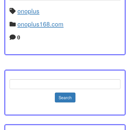
onoplus
onoplus168.com
0
Search
for: