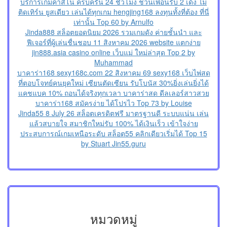
บริการเกมคาสิโน ครบครัน 24 ชั่วโมง ชวนเพื่อนรับ 2 เด้ง ไม่
ติดเทิร์น ยูสเดียว เล่นได้ทุกเกม hengjing168 ลงทุนทั้งที่ต้อง ที่นี่
เท่านั้น Top 60 by Arnulfo
Jinda888 สล็อตยอดนิยม 2026 รวมเกมดัง ค่ายชั้นนำ และ
ฟีเจอร์ที่ผู้เล่นชื่นชอบ 11 สิงหาคม 2026 website แตกง่าย
jin888.asia casino online เว็บแม่ ใหม่ล่าสุด Top 2 by
Muhammad
บาคาร่า168 sexy168c.com 22 สิงหาคม 69 sexy168 เว็บไพ่สด
ที่ตอบโจทย์คนยุคใหม่ เซียนตัดเซียน รับโบนัส 30%ยิ่งเล่นยิ่งได้
แคชแบค 10% ถอนได้จริงทุกเวลา บาคาร่าสด ดีลเลอร์สาวสวย
บาคาร่า168 สมัครง่าย ได้โปรไว Top 73 by Louise
Jinda55 8 July 26 สล็อตเครดิตฟรี มาตรฐานดี ระบบแน่น เล่น
แล้วสบายใจ สมาชิกใหม่รับ 100% ได้เงินเร็ว เข้าใจง่าย
ประสบการณ์เกมเหนือระดับ สล็อต55 คลิกเดียวเริ่มได้ Top 15
by Stuart Jin55.guru
หมวดหมู่