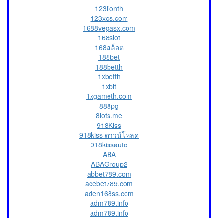
123lionth
123xos.com
1688vegasx.com
168slot
168สล็อต
188bet
188betth
1xbetth
1xbit
1xgameth.com
888pg
8lots.me
918Kiss
918kiss ดาวน์โหลด
918kissauto
ABA
ABAGroup2
abbet789.com
acebet789.com
aden168ss.com
adm789.info
adm789.info