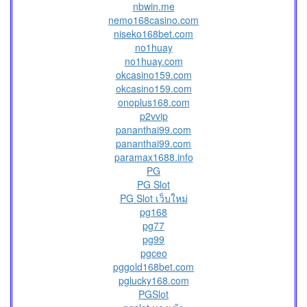
nbwin.me
nemo168casino.com
niseko168bet.com
no1huay
no1huay.com
okcasino159.com
okcasino159.com
onoplus168.com
p2vvip
pananthai99.com
pananthai99.com
paramax1688.info
PG
PG Slot
PG Slot เว็บใหม่
pg168
pg77
pg99
pgceo
pggold168bet.com
pglucky168.com
PGSlot