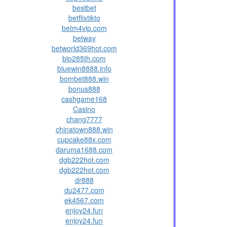
bestbet
betflixtikto
betm4vip.com
betway
betworld369hot.com
bio285th.com
bluewin8888.info
bombet888.win
bonus888
cashgame168
Casino
chang7777
chinatown888.win
cupcake88x.com
daruma1688.com
dgb222hot.com
dgb222hot.com
dr888
du2477.com
ek4567.com
enjoy24.fun
enjoy24.fun