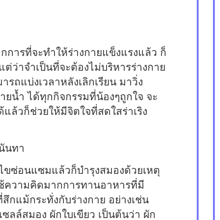
การที่จะทำให้ร่างกายแข็งแรงแล้ว ก็
ต่ว่าจำเป็นที่จะต้องไม่บริหารร่างกาย
ารถแบ่งเวลาหลังเลิกเรียน มาวิ่ง
ายน้ำ ได้ทุกกิจกรรมที่น้องๆถูกใจ จะ
้วก็ช่วยให้มีจิตใจที่สดใสร่าเริง
ุนันทา
้ไขซ่อนแซมแล้วก็บำรุงสมองด้วยเหตุ
งใช้ความคิดมากการทานอาหารที่มี
สึกแม้กระทั่งกับร่างกาย อย่างเช่น
ซลล์สมอง ผักใบเขียว เป็นต้นว่า ผัก