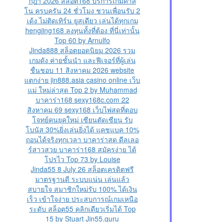
กฎา 2026 สล็อต168 บริการเกมคาสิ
โน ครบครัน 24 ชั่วโมง ชวนเพื่อนรับ 2
เด้ง ไม่ติดเทิร์น ยูสเดียว เล่นได้ทุกเกม
hengjing168 ลงทุนทั้งที่ต้อง ที่นี่เท่านั้น
Top 60 by Arnulfo
Jinda888 สล็อตยอดนิยม 2026 รวม
เกมดัง ค่ายชั้นนำ และฟีเจอร์ที่ผู้เล่น
ชื่นชอบ 11 สิงหาคม 2026 website
แตกง่าย jin888.asia casino online เว็บ
แม่ ใหม่ล่าสุด Top 2 by Muhammad
บาคาร่า168 sexy168c.com 22
สิงหาคม 69 sexy168 เว็บไพ่สดที่ตอบ
โจทย์คนยุคใหม่ เซียนตัดเซียน รับ
โบนัส 30%ยิ่งเล่นยิ่งได้ แคชแบค 10%
ถอนได้จริงทุกเวลา บาคาร่าสด ดีลเลอ
ร์สาวสวย บาคาร่า168 สมัครง่าย ได้
โปรไว Top 73 by Louise
Jinda55 8 July 26 สล็อตเครดิตฟรี
มาตรฐานดี ระบบแน่น เล่นแล้ว
สบายใจ สมาชิกใหม่รับ 100% ได้เงิน
เร็ว เข้าใจง่าย ประสบการณ์เกมเหนือ
ระดับ สล็อต55 คลิกเดียวเริ่มได้ Top
15 by Stuart Jin55.guru