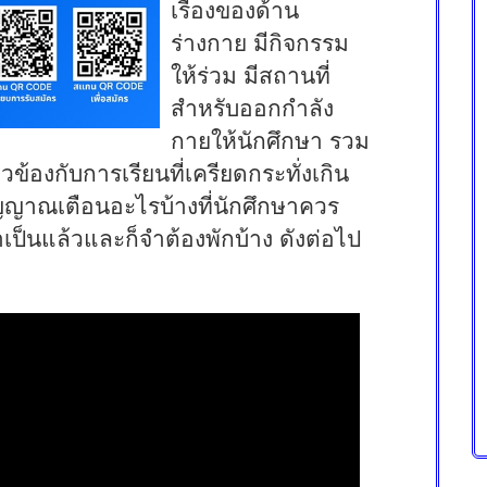
เรื่องของด้าน
ร่างกาย มีกิจกรรม
ให้ร่วม มีสถานที่
สำหรับออกกำลัง
กายให้นักศึกษา รวม
ยวข้องกับการเรียนที่เครียดกระทั่งเกิน
ัญญาณเตือนอะไรบ้างที่นักศึกษาควร
จำเป็นแล้วและก็จำต้องพักบ้าง ดังต่อไป