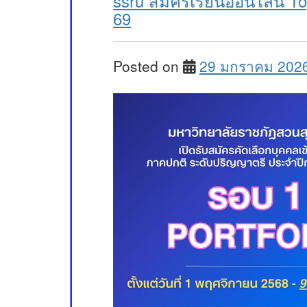
ssru สมัครเรียนออนไลน์ Top
69
Posted on
29 มกราคม 202