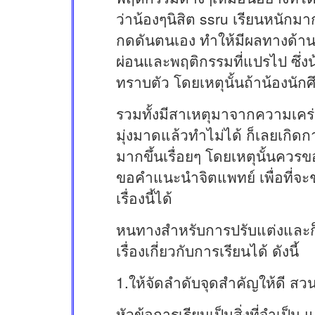
ว่าน้องๆนิสิต ssru เรียนหนักม
กดดันตนเอง ทำให้มีผลทางด้าน
ผ่อนและพฤติกรรมที่แปรไป ซึ่ง
ทราบตัว โดยเหตุนั้นถ้าน้องนัก
รวมทั้งมีสาเหตุมาจากความเคร่งเค
มุ่งมาดแล้วทำไม่ได้ ก็เลยเก
มากขึ้นเรื่อยๆ โดยเหตุนั้นคว
ขอคำแนะนำจิตแพทย์ เพื่อที่จะ
เรื่องนี้ได้
หนทางสำหรับการปรับแต่งและ
เรื่องเกี่ยวกับการเรียนได้ ดังนี้
1.ให้จัดลำดับจุดสำคัญให้ดี สว
หัวข้อการเรียนเป็นสิ่งที่จำเป็น 