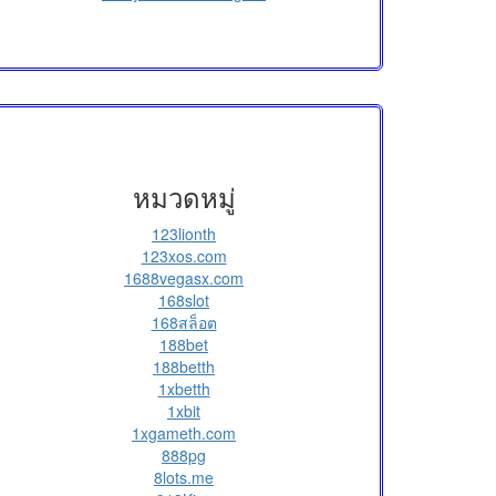
หมวดหมู่
123lionth
123xos.com
1688vegasx.com
168slot
168สล็อต
188bet
188betth
1xbetth
1xbit
1xgameth.com
888pg
8lots.me