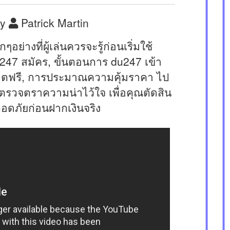
y
Patrick Martin
กๆอย่างที่ผู้เล่นควรจะรู้ก่อนเริ่มใช้
du247 สมัคร, ขั้นตอนการ du247 เข้า
ิตฟรี, การประมาณความคุ้มราคา ไป
รวจตราความน่าไว้ใจ เพื่อคุณตัดสิน
ลอดภัยก่อนฝากเงินจริง