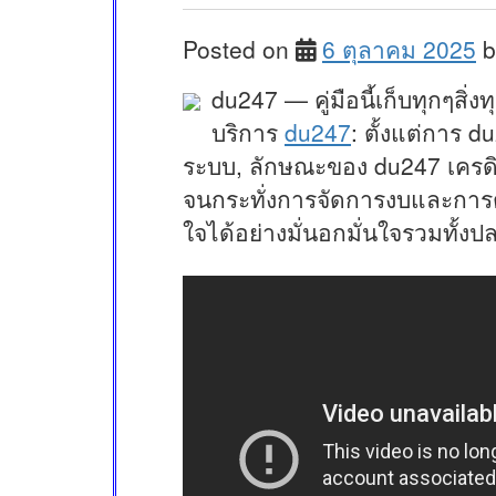
Posted on
6 ตุลาคม 2025
b
du247 — คู่มือนี้เก็บทุกๆสิ่งทุ
บริการ
du247
: ตั้งแต่การ 
ระบบ, ลักษณะของ du247 เครด
จนกระทั่งการจัดการงบและการต
ใจได้อย่างมั่นอกมั่นใจรวมทั้งป