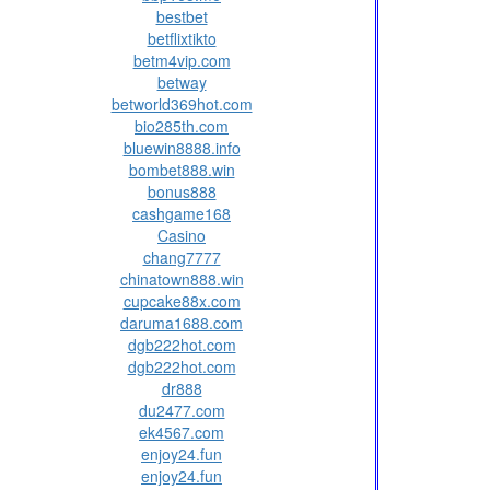
bestbet
betflixtikto
betm4vip.com
betway
betworld369hot.com
bio285th.com
bluewin8888.info
bombet888.win
bonus888
cashgame168
Casino
chang7777
chinatown888.win
cupcake88x.com
daruma1688.com
dgb222hot.com
dgb222hot.com
dr888
du2477.com
ek4567.com
enjoy24.fun
enjoy24.fun