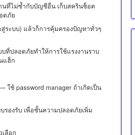
นที่ไม่ซ้ำกับบัญชีอื่น เก็บสครินช็อต
ลอดภัย
สู่ระบบ) แล้วก็การคุ้มครองปัญหาทั่วๆ
ะบบที่ปลอดภัยทำให้การใช้แรงงานราบ
ดนแฮ็ก
น — ใช้ password manager ถ้าเกิดเป็น
ะบบรองรับ เพื่อชั้นความปลอดภัยเพิ่ม
วเลือก