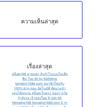
ความเห็นล่าสุด
เรื่องล่าสุด
สล็อต168 สายแตก ลุ้นกำไรแบบไม่เสีย
ฟีล Top 90 by Kathlene
tangtem168e.com สมาชิกใหม่รับ
100% ฝาก-ถอน อัตโนมัติ คัดมาแล้ว
เล่นได้ทุกเกม สล็อตเว็บตรง ของรางวัล
กำลังรอ เจ้าของใหม่ 8 July 69
Hengjing168 hengjing168d.com 6 กร