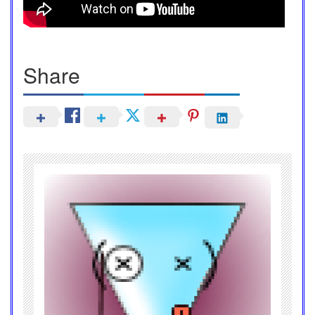
Share