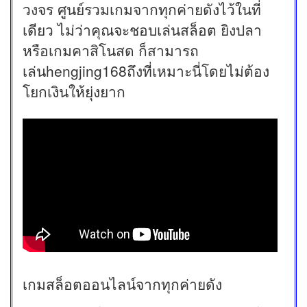
วงจร ศูนย์รวมเกมจากทุกค่ายดังไว้ในที่
เดียว ไม่ว่าคุณจะชอบเล่นสล็อต ยิงปลา
หรือเกมคาสิโนสด ก็สามารถ
เล่นhengjing168ถึงที่เหมาะนี่โดยไม่ต้อง
โยกเงินให้ยุ่งยาก
เกมสล็อตออนไลน์จากทุกค่ายดัง