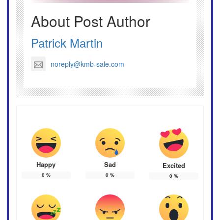
About Post Author
Patrick Martin
noreply@kmb-sale.com
Happy
Sad
Excited
0
%
0
%
0
%