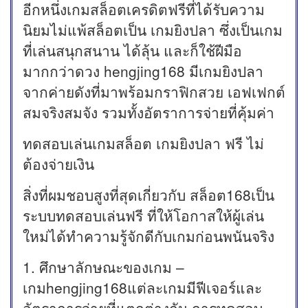
อีกหนึ่งเกมสล็อตเครดิตฟรีที่ได้รับความ
นิยมไม่แพ้สล็อตเป็น เกมยิงปลา ซึ่งเป็นเกม
ที่เล่นสนุกสนาน ได้ลุ้น และก็ใช้ฝีมือ
มากกว่าดวง hengjing168 มีเกมยิงปลา
จากค่ายดังที่มาพร้อมกราฟิกสวย เอฟเฟกต์
สมจริงสมจัง รวมทั้งอัตราการจ่ายที่คุ้มค่า
ทดสอบเล่นเกมสล็อต เกมยิงปลา ฟรี ไม่
ต้องจ่ายเงิน
สิ่งที่ผมชอบสูงที่สุดเกี่ยวกับ สล็อต168เป็น
ระบบทดสอบเล่นฟรี ที่ให้โอกาสให้ผู้เล่น
ใหม่ได้ทำความรู้จักดีกับเกมก่อนพนันจริง
1. ศึกษาลักษณะของเกม –
เกมhengjing168แต่ละเกมมีฟีเจอร์และ