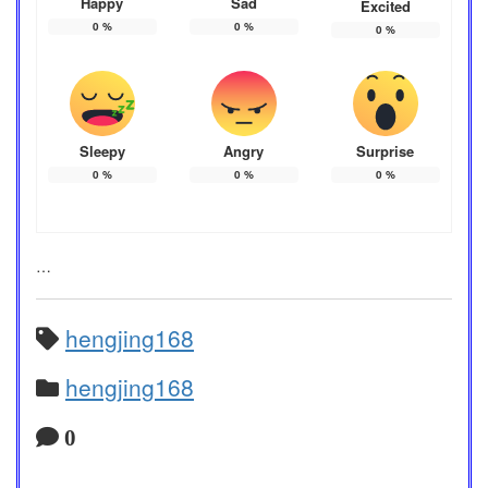
Happy
Sad
Excited
0
%
0
%
0
%
Sleepy
Angry
Surprise
0
%
0
%
0
%
…
hengjing168
hengjing168
0