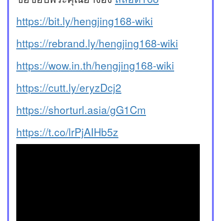
https://bit.ly/hengjing168-wiki
https://rebrand.ly/hengjing168-wiki
https://wow.in.th/hengjing168-wiki
https://cutt.ly/eryzDcj2
https://shorturl.asia/gG1Cm
https://t.co/lrPjAIHb5z