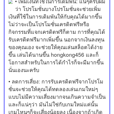
• เพิ่มเงินที่ใช้ในการเดิมพัน: แน่ๆครับผม
ว่า โปรโมชั่นบางโปรโมชั่นจะช่วยเพิ่ม
เงินที่ใช้ในการเดิมพันให้กับคุณได้มากขึ้น
ไม่ว่าจะเป็นโปรโมชั่นเครดิตฟรีหรือ
กิจกรรมที่แจกเครดิตฟรีก็ตาม การที่คุณได้
รับเครดิตฟรีมากเพิ่มขึ้น นอกจากเงินลงทุน
ของคุณเอง จะช่วยให้คุณเล่นสล็อตได้ง่าย
ขึ้น เล่นได้นานขึ้น hongkong456 และก็
โอกาสสำหรับในการได้กำไรก็จะมีมากขึ้น
นั่นเองนะครับ
• ลดการเสี่ยง: การรับเครดิตฟรีจากโปรโม
ชั่นจะช่วยให้คุณได้ทดลองเล่นเกมใหม่ๆ
แบบไม่มีความเสี่ยงมากจนเกินความจำเป็น
และก็แน่ๆว่า มันไม่ใช่กับเกมใหม่แค่นั้น
เกมไหนๆก็จะเสี่ยงน้อยลง เนื่องจากถ้าเกิด