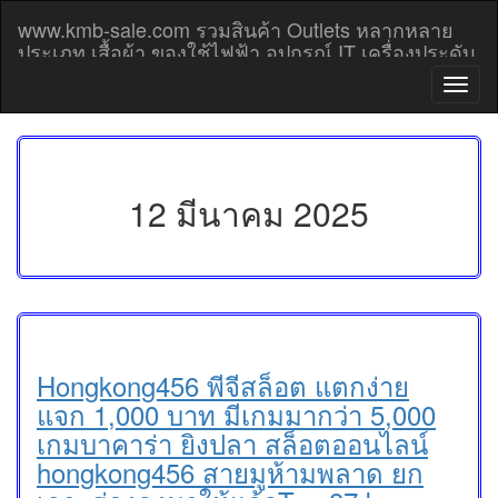
Skip
www.kmb-sale.com รวมสินค้า Outlets หลากหลาย
to
ประเภท เสื้อผ้า ของใช้ไฟฟ้า อุปกรณ์ IT เครื่องประดับ
content
โทรศัพท์มือถือ Outlet prices
T
o
g
g
l
e
12 มีนาคม 2025
n
a
v
i
g
a
t
i
Hongkong456 พีจีสล็อต แตกง่าย
o
แจก 1,000 บาท มีเกมมากว่า 5,000
n
เกมบาคาร่า ยิงปลา สล็อตออนไลน์
hongkong456 สายมูห้ามพลาด ยก