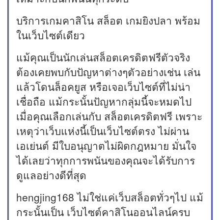
บริการเกมคาสิโน สล็อต เกมยิงปลา พร้อม
ในเว็บไซต์เดียว
แม้คุณเป็นนักเล่นสล็อตเครดิตฟรีตัวจริง
ต้องเคยพบกับปัญหาต่างๆตัวอย่างเช่น เล่น
แล้วโดนล็อคยูส หรือเจอเว็บไซต์ที่ไม่น่า
เชื่อถือ แม้กระนั้นปัญหากลุ่มนี้จะหมดไป
เมื่อคุณเลือกเล่นกับ สล็อตเครดิตฟรี เพราะ
เหตุว่าเว็บแห่งนี้เป็นเว็บไซต์ตรง ไม่ผ่าน
เอเย่นต์ มีใบอนุญาตไม่ผิดกฎหมาย มั่นใจ
ได้เลยว่าทุกการพนันของคุณจะได้รับการ
ดูแลอย่างดีที่สุด
hengjing168 ไม่ใช่แค่เว็บสล็อตทั่วๆไป แม้
กระนั้นเป็น เว็บไซต์คาสิโนออนไลน์ครบ