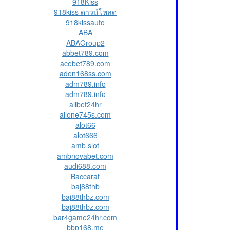
918Kiss
918kiss ดาวน์โหลด
918kissauto
ABA
ABAGroup2
abbet789.com
acebet789.com
aden168ss.com
adm789.info
adm789.info
allbet24hr
allone745s.com
alot66
alot666
amb slot
ambnovabet.com
audi688.com
Baccarat
baj88thb
baj88thbz.com
baj88thbz.com
bar4game24hr.com
bbp168.me