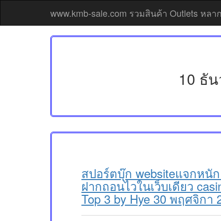
Skip
www.kmb-sale.com รวมสินค้า Outlets หลากหล
to
content
10 ธั
สปอร์ตบุ๊ก websiteแจกหนั
ฝากถอนไวในเว็บเดียว casino
Top 3 by Hye 30 พฤศจิกา 