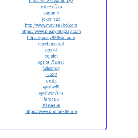
https://918kissauto.xyz
หนังชนโรง
sagame
joker 123
http://www.movie87hd.com
https://www.pussy888play.com
https://pussy888win.com
sexybaccarat
pgslot
pg slot
pgslot เว็บตรง
fullslotpg
live22
ดูหนัง
ดูหนังฟรี
ดูหนังชนโรง
faro168
สล็อต456
https://www.puntaek66.me