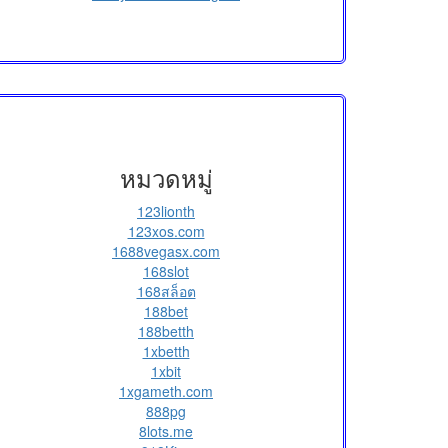
หมวดหมู่
123lionth
123xos.com
1688vegasx.com
168slot
168สล็อต
188bet
188betth
1xbetth
1xbit
1xgameth.com
888pg
8lots.me