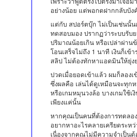
เพราะว่าพูดตรงไปตรงมาเจอมาจำ
อย่างน้อย แต่พอกดฝากกลับบังคั
แต่กับ สปอร์ตบุ๊ก ไม่เป็นเช่นน
ทดสอบมอง ปรากฏว่าระบบรับยอด
ปริมาณน้อยเกิน หรือเปล่าผ่านข
โอนเสร็จไม่ถึง 1 นาที เงินก็เข
สลิป ไม่ต้องทักหาแอดมินให้ยุ่
ปวดเมื่อยอดเข้าแล้ว ผมก็ลองเข้
ซึ่งผลคือ เล่นได้ดูเหมือนจะทุ
หรือเกมหมุนวงล้อ บางเกมใช้เงิ
เพียงแค่นั้น
หากคุณเป็นคนที่ต้องการทดลองเ
อยากหาอะไรคลายเครียดระหว่า
เนื่องจากคุณไม่มีความจำเป็นต้