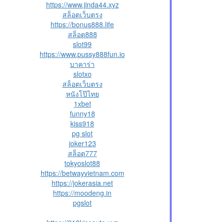
https://www.jinda44.xyz
สล็อตเว็บตรง
https://bonus888.life
สล็อต888
slot99
https://www.pussy888fun.io
บาคาร่า
slotxo
สล็อตเว็บตรง
หนังโป๊ไทย
1xbet
funny18
kiss918
pg slot
joker123
สล็อต777
tokyoslot88
https://betwayvietnam.com
https://jokerasia.net
https://moodeng.in
pgslot