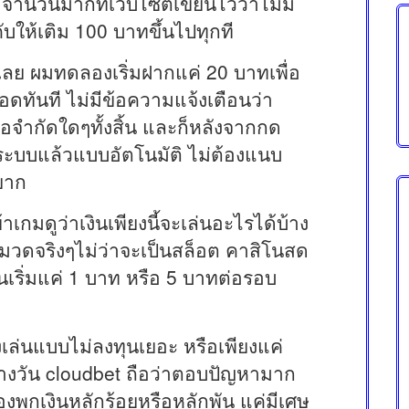
นวนมากที่เว็บไซต์เขียนไว้ว่าไม่มี
บให้เติม 100 บาทขึ้นไปทุกที
ั้นเลย ผมทดลองเริ่มฝากแค่ 20 บาทเพื่อ
ทันที ไม่มีข้อความแจ้งเตือนว่า
้อจำกัดใดๆทั้งสิ้น และก็หลังจากกด
้าระบบแล้วแบบอัตโนมัติ ไม่ต้องแนบ
งยาก
าเกมดูว่าเงินเพียงนี้จะเล่นอะไรได้บ้าง
กหมวดจริงๆไม่ว่าจะเป็นสล็อต คาสิโนสด
นเริ่มแค่ 1 บาท หรือ 5 บาทต่อรอบ
ล่นแบบไม่ลงทุนเยอะ หรือเพียงแค่
งวัน cloudbet ถือว่าตอบปัญหามาก
องพกเงินหลักร้อยหรือหลักพัน แค่มีเศษ