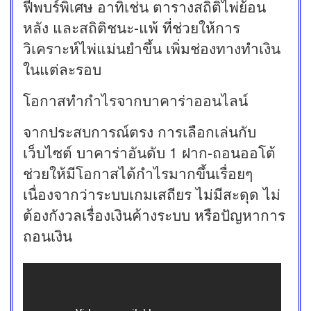
ฟีพบร์พิเศษ อาทิเช่น ตารางสถิติไพ่ย้อน
หลัง และสถิติชนะ-แพ้ ที่ช่วยให้การ
วิเคราะห์ไพ่แม่นยำขึ้น เพิ่มช่องทางทำเงิน
ในแต่ละรอบ
โอกาสทำกำไรจากบาคาร่าออนไลน์
จากประสบการณ์ตรง การเลือกเล่นกับ
เว็บไซต์ บาคาร่าอันดับ 1 ฝาก-ถอนออโต้
ช่วยให้มีโอกาสได้กำไรมากขึ้นเรื่อยๆ
เนื่องจากว่าระบบเกมเสถียร ไม่มีสะดุด ไม่
ต้องกังวลเรื่องเงินค้างระบบ หรือปัญหาการ
ถอนเงิน