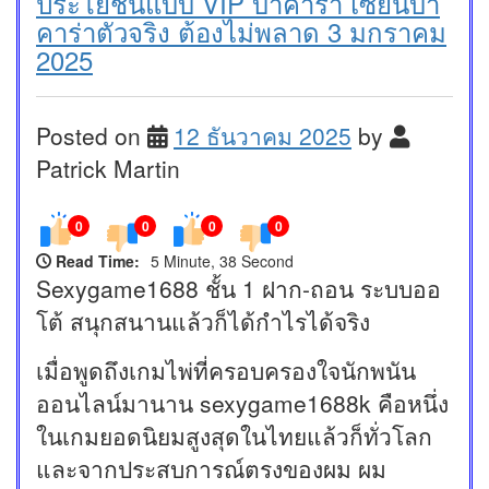
ประโยชน์แบบ VIP บาคาร่า เซียนบา
คาร่าตัวจริง ต้องไม่พลาด 3 มกราคม
2025
Posted on
12 ธันวาคม 2025
by
Patrick Martin
0
0
0
0
Read Time:
5 Minute, 38 Second
Sexygame1688 ชั้น 1 ฝาก-ถอน ระบบออ
โต้ สนุกสนานแล้วก็ได้กำไรได้จริง
เมื่อพูดถึงเกมไพ่ที่ครอบครองใจนักพนัน
ออนไลน์มานาน sexygame1688k คือหนึ่ง
ในเกมยอดนิยมสูงสุดในไทยแล้วก็ทั่วโลก
และจากประสบการณ์ตรงของผม ผม