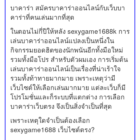
บาคาร่า สมัครบาคาร่าออนไลน์กับเว็บบา
คาร่าที่คนเล่นมากที่สุด
ในตอนไม่กี่ปีให้หลัง sexygame1688k การ
เล่นบาคาร่าออนไลน์แปลงเป็นหนึ่งใน
กิจกรรมยอดฮิตของนักพนันอีกทั้งมือใหม่
รวมทั้งมือโปร สำหรับตัวผมเอง การเริ่มต้น
เล่นบาคาร่าออนไลน์เป็นเรื่องที่น่าเร้าใจ
รวมทั้งท้าทายมากมาย เพราะเหตุว่ามี
เว็บไซต์ให้เลือกเล่นมากมาย แต่ละเว็บก็มี
โปรโมชั่นและก็ระบบที่แตกต่าง การเลือก
บาคาร่าเว็บตรง จึงเป็นสิ่งจำเป็นที่สุด
เพราะเหตุใดจำเป็นต้องเลือก
sexygame1688 เว็บไซต์ตรง?