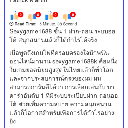
0
0
0
0
Read Time:
5 Minute, 38 Second
Sexygame1688 ชั้น 1 ฝาก-ถอน ระบบออ
โต้ สนุกสนานแล้วก็ได้กำไรได้จริง
เมื่อพูดถึงเกมไพ่ที่ครอบครองใจนักพนัน
ออนไลน์มานาน sexygame1688k คือหนึ่ง
ในเกมยอดนิยมสูงสุดในไทยแล้วก็ทั่วโลก
และจากประสบการณ์ตรงของผม ผม
สามารถการันตีได้ว่า การเลือกเล่นกับ บา
คาร่าอันดับ 1 ที่มีระบบระเบียบฝาก-ถอนออ
โต้ ช่วยเพิ่มความสบาย ความสนุกสนาน
แล้วก็โอกาสสำหรับเพื่อการได้กำไรอย่าง
ยิ่ง