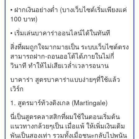
• ฝากเงินอย่างต่ำ (บางเว็บไซต์เริ่มเพียงแค่
100 บาท)
• เริ่มเล่นบาคาร่าออนไลน์ได้ในทันที
สิ่งที่ผมถูกใจมากมายเป็น ระบบเว็บไซต์ตรง
สามารถฝาก-ถอนออโต้ได้ภายในไม่กี่
วินาที ทำให้ไม่เสียเวล่ำเวลารอนาน
บาคาร่า สูตรบาคาร่าแบบง่ายๆที่ใช้แล้ว
เวิร์ก
1. สูตรมาร์ท้วงติงเกล (Martingale)
นี่เป็นสูตรคลาสสิกที่ผมใช้ในตอนเริ่มต้น
แนวทางกล้วยๆเป็น เมื่อแพ้ ให้เพิ่มเงินเดิม
พันเป็นสองเท่า รวมทั้งเมื่อชนะกลับไปพนัน