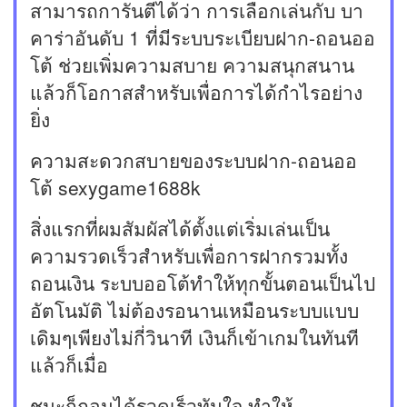
สามารถการันตีได้ว่า การเลือกเล่นกับ บา
คาร่าอันดับ 1 ที่มีระบบระเบียบฝาก-ถอนออ
โต้ ช่วยเพิ่มความสบาย ความสนุกสนาน
แล้วก็โอกาสสำหรับเพื่อการได้กำไรอย่าง
ยิ่ง
ความสะดวกสบายของระบบฝาก-ถอนออ
โต้ sexygame1688k
สิ่งแรกที่ผมสัมผัสได้ตั้งแต่เริ่มเล่นเป็น
ความรวดเร็วสำหรับเพื่อการฝากรวมทั้ง
ถอนเงิน ระบบออโต้ทำให้ทุกขั้นตอนเป็นไป
อัตโนมัติ ไม่ต้องรอนานเหมือนระบบแบบ
เดิมๆเพียงไม่กี่วินาที เงินก็เข้าเกมในทันที
แล้วก็เมื่อ
ชนะก็ถอนได้รวดเร็วทันใจ ทำให้