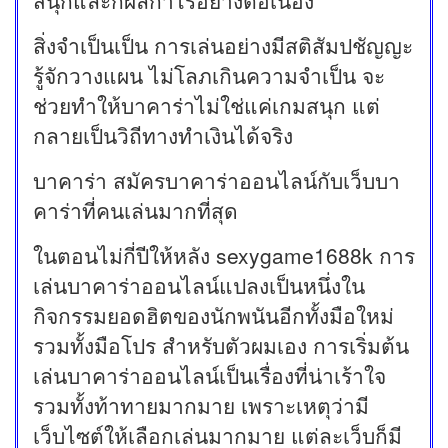
สิ่งจำเป็นเป็น การเล่นอย่างมีสติสัมปชัญญะ
รู้จักวางแผน ไม่โลภเกินความจำเป็น จะ
ช่วยทำให้บาคาร่าไม่ใช่แค่เกมสนุก แต่
กลายเป็นวิถีทางทำเงินได้จริง
บาคาร่า สมัครบาคาร่าออนไลน์กับเว็บบา
คาร่าที่คนเล่นมากที่สุด
ในตอนไม่กี่ปีให้หลัง sexygame1688k การ
เล่นบาคาร่าออนไลน์แปลงเป็นหนึ่งใน
กิจกรรมยอดฮิตของนักพนันอีกทั้งมือใหม่
รวมทั้งมือโปร สำหรับตัวผมเอง การเริ่มต้น
เล่นบาคาร่าออนไลน์เป็นเรื่องที่น่าเร้าใจ
รวมทั้งท้าทายมากมาย เพราะเหตุว่ามี
เว็บไซต์ให้เลือกเล่นมากมาย แต่ละเว็บก็มี