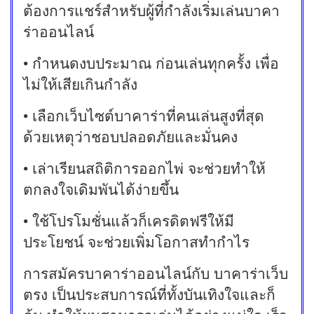
ต้องการแชร์สำหรับผู้ที่กำลังเริ่มเล่นบาคา
ร่าออนไลน์
• กำหนดงบประมาณ ก่อนเล่นทุกครั้ง เพื่อ
ไม่ให้เสียเกินกำลัง
• เลือกเว็บไซต์บาคาร่าที่คนเล่นสูงที่สุด
ด้วยเหตุว่าชอบปลอดภัยและมั่นคง
• เล่าเรียนสถิติการออกไพ่ จะช่วยทำให้
ตกลงใจเดิมพันได้ง่ายขึ้น
• ใช้โปรโมชั่นแล้วก็เครดิตฟรีให้มี
ประโยชน์ จะช่วยเพิ่มโอกาสทำกำไร
การสมัครบาคาร่าออนไลน์กับ บาคาร่าเว็บ
ตรง เป็นประสบการณ์ที่ทั้งบันเทิงใจและก็