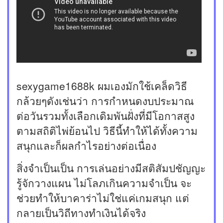
sexygame1688k ผมเองมักใช้เคล็ดวิธี
กล้วยๆดังเช่นว่า การกำหนดงบประมาณ
ต่อวันรวมทั้งเลือกเดิมพันฝั่งที่มีโอกาสสูง
ตามสถิติไพ่ย้อนไป วิธีนี้ทำให้ได้ทั้งความ
สนุกและก็ผลกำไรอย่างต่อเนื่อง
สิ่งจำเป็นเป็น การเล่นอย่างมีสติสัมปชัญญะ
รู้จักวางแผน ไม่โลภเกินความจำเป็น จะ
ช่วยทำให้บาคาร่าไม่ใช่แค่เกมสนุก แต่
กลายเป็นวิถีทางทำเงินได้จริง