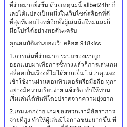
ที่ง่ายมากยิ่งขึ้น ด้วยเหตุฉะนี้ allbet24hr ก็
เลยได้แปลงเป็นหนึ่งในเว็บไซต์สล็อตที่ดี
ที่สุดที่ตอบโจทย์อีกทั้งผู้เล่นมือใหม่และก็
มือโปรได้อย่างพอดีนะครับ
คุณสมบัติเด่นของเว็บสล็อต 918kiss
1.การเล่นที่ง่ายมาก ระบบของเราถูก
ออกแบบมาเพื่อการชี้ทางแล้วก็การเล่นเกม
สล็อตเป็นเรื่องที่ไม่ได้ยากเย็น ไม่ว่าคุณจะ
เข้าใช้งานผ่านคอมพิวเตอร์หรือมือถือ ทุกๆ
อย่างมีความเรียบง่าย แจ้งชัด ทำให้ท่าน
เริ่มเล่นได้ทันทีโดยปราศจากความยุ่งยาก
2.เกมแตกง่าย เกมของพวกเรามีอัตราการ
จ่ายที่สูง ทำให้ผู้เล่นมีโอกาสชนะมากขึ้น ที่