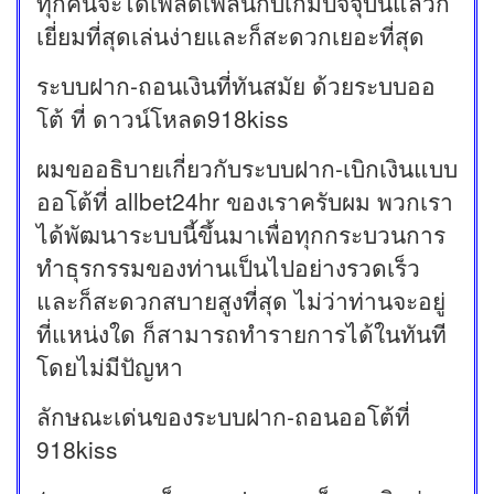
ทุกคนจะได้เพลิดเพลินกับเกมปัจจุบันแล้วก็
เยี่ยมที่สุดเล่นง่ายและก็สะดวกเยอะที่สุด
ระบบฝาก-ถอนเงินที่ทันสมัย ด้วยระบบออ
โต้ ที่ ดาวน์โหลด918kiss
ผมขออธิบายเกี่ยวกับระบบฝาก-เบิกเงินแบบ
ออโต้ที่ allbet24hr ของเราครับผม พวกเรา
ได้พัฒนาระบบนี้ขึ้นมาเพื่อทุกกระบวนการ
ทำธุรกรรมของท่านเป็นไปอย่างรวดเร็ว
และก็สะดวกสบายสูงที่สุด ไม่ว่าท่านจะอยู่
ที่แหน่งใด ก็สามารถทำรายการได้ในทันที
โดยไม่มีปัญหา
ลักษณะเด่นของระบบฝาก-ถอนออโต้ที่
918kiss