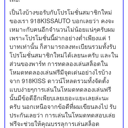
เป็นไงบ้างขอรับกับโปรโมชั่นสมาชิกใหม่
ของเรา 918KISSAUTO บอกเลยว่า คงจะ
เหมาะกับคนอีกจำนวนไม่น้อยแน่ๆครับผม
เพราะโปรโมชั่นนี้ฝากอย่างต่ำเพียงแค่ 1
บาทเท่านั้น ก็สามารถลงทะเบียนรวมทั้งรับ
โปรโมชั่นสมาชิกใหม่ได้เลยนะครับ และใน
ส่วนของพาร์ท การทดลองเล่นสล็อตใน
โหมดทดลองเล่นฟรีมีจุดเด่นอย่างไรบ้าง
จาก 918KISS ดาวน์โหลดรวมทั้งจัดตั้ง
แบบง่ายๆการเล่นในโหมดทดลองเล่นฟรี
นั้นมีข้อดีอีกเพียบเลยเยอะแยะเลยล่ะนะ
ครับ นอกเหนือจากข้อดีที่ผมเขียนลงไป รับ
ประกันเลยว่า การเล่นในโหมดทดสอบเล่ย
ฟรีจะช่วยให้คุณบรรลุการเล่นสล็อต