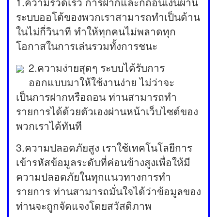
1.ความรวดเร็ว การฝากและก็ถอนเงินผ่าน
ระบบออโต้ของพวกเราสามารถทำเป็นด้าน
ในไม่กี่วินาที ทำให้ทุกคนไม่พลาดทุก
โอกาสในการเล่นรวมทั้งการชนะ
2.ความง่ายสุดๆ ระบบได้รับการ
ออกแบบมาให้ใช้งานง่าย ไม่ว่าจะ
เป็นการฝากหรือถอน ท่านสามารถทำ
รายการได้ด้วยตัวเองผ่านหน้าเว็บไซต์ของ
พวกเราได้ทันที
3.ความปลอดภัยสูง เราใช้เทคโนโลยีการ
เข้ารหัสข้อมูลระดับที่ค่อนข้างสูงเพื่อให้มี
ความปลอดภัยในทุกแนวทางการทำ
รายการ ท่านสามารถมั่นใจได้ว่าข้อมูลของ
ท่านจะถูกจัดแจงโดยสวัสดิภาพ