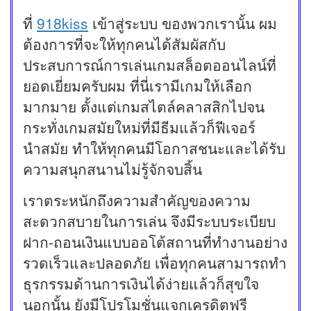
ที่
918kiss
เข้าสู่ระบบ ของพวกเรานั้น ผม
ต้องการที่จะให้ทุกคนได้สัมผัสกับ
ประสบการณ์การเล่นเกมสล็อตออนไลน์ที่
ยอดเยี่ยมครับผม ที่นี่เรามีเกมให้เลือก
มากมาย ตั้งแต่เกมสไตล์คลาสสิกไปจน
กระทั่งเกมสมัยใหม่ที่มีธีมแล้วก็ฟีเจอร์
นำสมัย ทำให้ทุกคนมีโอกาสชนะและได้รับ
ความสนุกสนานไม่รู้จักจบสิ้น
เราตระหนักถึงความสำคัญของความ
สะดวกสบายในการเล่น จึงมีระบบระเบียบ
ฝาก-ถอนเงินแบบออโต้สถานที่ทำงานอย่าง
รวดเร็วและปลอดภัย เพื่อทุกคนสามารถทำ
ธุรกรรมด้านการเงินได้ง่ายแล้วก็สุขใจ
นอกนั้น ยังมีโปรโมชั่นแจกเครดิตฟรี