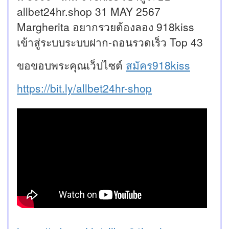
allbet24hr.shop 31 MAY 2567
Margherita อยากรวยต้องลอง 918kiss
เข้าสู่ระบบระบบฝาก-ถอนรวดเร็ว Top 43
ขอขอบพระคุณเว็ปไซต์
สมัคร918kiss
https://bit.ly/allbet24hr-shop