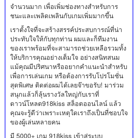
จำนวนมาก เพื่อเพิ่มช่องทางสำหรับการ
ชนะและเพลิดเพลินกับเกมเพิ่มมากขึ้น
เราตั้งใจที่จะสร้างสรรค์ประสบการณ์ที่น่า
ประทับใจให้กับทุกท่าน ผมและก็ทีมงาน
ของเราพร้อมที่จะสามารถช่วยเหลือรวมทั้ง
ให้บริการคุณอย่างเต็มใจ อย่างสนิทสนม
แม้คุณมีปริศนาหรืออยากคำแนะนำสำหรับ
เพื่อการเล่นเกม หรือต้องการรับโปรโมชั่น
สุดพิเศษ ติดต่อผมได้เลยจ๊าขอรับ! มาร่วม
สนุกแล้วก็ลุ้นรางวัลใหญ่กับเราที่
ดาวน์โหลด918kiss สล็อตออนไลน์ แล้ว
คุณจะรู้ดีว่าเพราะเหตุใดเราถึงเป็นที่ชอบใจ
ของผู้เล่นหลายคน
มี 5000+ เกม 918kiss เข้าสู่ระบบ