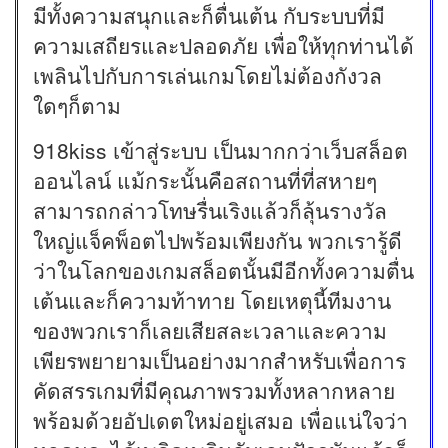
มีทั้งความสนุกและก็ตื่นเต้น กับระบบที่มี
ความเสถียรและปลอดภัย เพื่อให้ทุกท่านได้
เพลินไปกับการเล่นเกมโดยไม่ต้องกังวล
ใดๆก็ตาม
918kiss เข้าสู่ระบบ เป็นมากกว่าเว็บสล็อต
ออนไลน์ แม้กระนั้นคือสถานที่ที่สหายๆ
สามารถกล่าวโทษรื่นเริงแล้วก็ลุ้นรางวัล
ใหญ่แจ็คพ็อตไปพร้อมเพียงกัน พวกเรารู้ดี
ว่าในโลกของเกมสล็อตนั้นมีอีกทั้งความตื่น
เต้นและก็ความท้าทาย โดยเหตุนี้ทีมงาน
ของพวกเราก็เลยเสียสละเวลาและความ
เพียรพยายามเป็นอย่างมากสำหรับเพื่อการ
คัดสรรเกมที่มีคุณภาพรวมทั้งหลากหลาย
พร้อมด้วยอัปเดตใหม่อยู่เสมอ เพื่อแน่ใจว่า