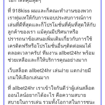
ที่ 918kiss ผมและก็คณะทำงานของพวก
เราทุ่มเทให้กับการมอบประสบการณ์การ
เล่นที่ดีที่สุดและก็โปรโมชั่นที่คุ้มที่สุดให้กับ
ลูกค้าของเรา แม้คุณมีปริศนาหรือ
ปรารถนาข้อเสนอเพิ่มเติมเกี่ยวกับการใช้
เครดิตฟรีหรือโปรโมชั่นอื่นๆติดต่อผมได้
ตลอดเวลาครับ! ทีมงาน allbet24hr พร้อม
ช่วยเหลือและก็ให้บริการคุณอย่างมาก
เว็บสล็อต allbet24hr เล่นง่าย แตกง่ายมี
เกมให้เลือกเล่นมาก
ที่ allbet24hr เราเข้าใจกันดีว่าผู้เล่นสล็อต
ออนไลน์อยากได้อะไร คือความสบาย
สบายในการเล่น รวมทั้งโอกาสในการชนะ