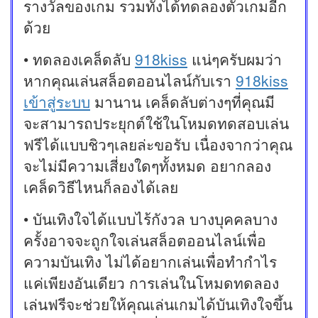
รางวัลของเกม รวมทั้งได้ทดลองตัวเกมอีก
ด้วย
• ทดลองเคล็ดลับ
918kiss
แน่ๆครับผมว่า
หากคุณเล่นสล็อตออนไลน์กับเรา
918kiss
เข้าสู่ระบบ
มานาน เคล็ดลับต่างๆที่คุณมี
จะสามารถประยุกต์ใช้ในโหมดทดสอบเล่น
ฟรีได้แบบชิวๆเลยล่ะขอรับ เนื่องจากว่าคุณ
จะไม่มีความเสี่ยงใดๆทั้งหมด อยากลอง
เคล็ดวิธีไหนก็ลองได้เลย
• บันเทิงใจได้แบบไร้กังวล บางบุคคลบาง
ครั้งอาจจะถูกใจเล่นสล็อตออนไลน์เพื่อ
ความบันเทิง ไม่ได้อยากเล่นเพื่อทำกำไร
แค่เพียงอันเดียว การเล่นในโหมดทดลอง
เล่นฟรีจะช่วยให้คุณเล่นเกมได้บันเทิงใจขึ้น