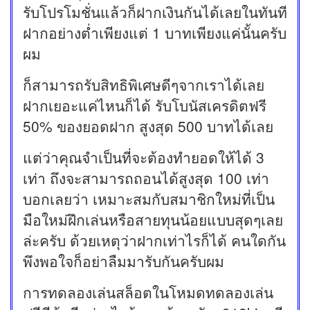
รับโปรโมชั่นแล้วก็ฝากเงินกันได้เลยในทันที
ฝากอย่างต่ำเพียงแต่ 1 บาทเพียงแค่นั้นครับ
ผม
ก็สามารถรับสิทธิพิเศษดีๆจากเราได้เลย
ฝากเยอะแค่ไหนก็ได้ รับโบนัสเครดิตฟรี
50% ของยอดฝาก สูงสุด 500 บาทได้เลย
แต่ว่าคุณจำเป็นที่จะต้องทำยอดให้ได้ 3
เท่า ถึงจะสามารถถอนได้สูงสุด 100 เท่า
บอกเลยว่า เหมาะสมกับสมาชิกใหม่ที่เป็น
มือใหม่ฝึกเล่นหรือสายทุนน้อยแบบสุดๆเลย
ล่ะครับ ด้วยเหตุว่าฝากเท่าไรก็ได้ คนใดกัน
พึงพอใจก็อย่าลืมมารับกันครับผม
การทดลองเล่นสล็อตในโหมดทดลองเล่น