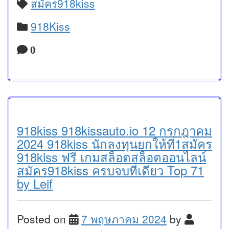
สมัคร918kiss
918Kiss
0
918kiss 918kissauto.io 12 กรกฎาคม
2024 918kiss นักลงทุนยกให้ที่1สมัคร
918kiss ฟรี เกมสล็อตสล็อตออนไลน์
สมัคร918kiss ครบจบที่เดียว Top 71
by Leif
Posted on
7 พฤษภาคม 2024
by