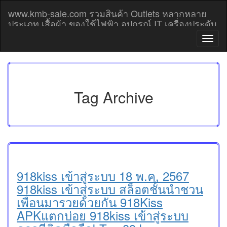
Skip
www.kmb-sale.com รวมสินค้า Outlets หลากหลาย
to
ประเภท เสื้อผ้า ของใช้ไฟฟ้า อุปกรณ์ IT เครื่องประดับ
content
โทรศัพท์มือถือ Outlet prices
T
o
g
g
l
e
Tag Archive
n
a
v
i
g
a
t
i
918kiss เข้าสู่ระบบ 18 พ.ค. 2567
o
918kiss เข้าสู่ระบบ สล็อตชั้นนำชวน
n
เพื่อนมารวยด้วยกัน 918Kiss
APKแตกบ่อย 918kiss เข้าสู่ระบบ