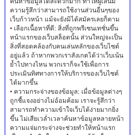
ค้นหาข้อมูลได้สะดวกมาก ทำให้ผู้เล่นมี
ความรู้สึกว่าสามารถใช้งานส่วนอื่นๆของ
เว็บก้าวหน้า แม้จะยังมิได้สมัครเลยก็ตาม
• เลือกเนื้อหาที่ดี: สิ่งที่ถูกพรีเซนเทชั่นขึ้น
หน้าแรกของเว็บสล็อตนั้น ส่วนใหญ่จะเป็น
สิ่งที่สอดคล้องกับคนเล่นหลักของเว็บไซต์
อยู่แล้ว ถ้าหากพวกเราสังเกตได้ว่าเว็บเน้น
ย้ำไปทางไหน พวกเราก็จะใช้เพื่อการ
ประเมินทิศทางการให้บริการของเว็บไซต์
ได้มากขึ้น
• ความกระจ่างของข้อมูล: เมื่อข้อมูลต่างๆ
ถูกชี้แจงอย่างไม่อ้อมค้อม เราจะรู้สึกว่า
สามารถทำความเข้าใจเว็บได้ง่ายมากยิ่ง
ขึ้น ไม่เสียเวล่ำเวลาค้นหาข้อมูลหลายหน้า
ความแจ่มกระจ่างจะช่วยทำให้หน้าแรก