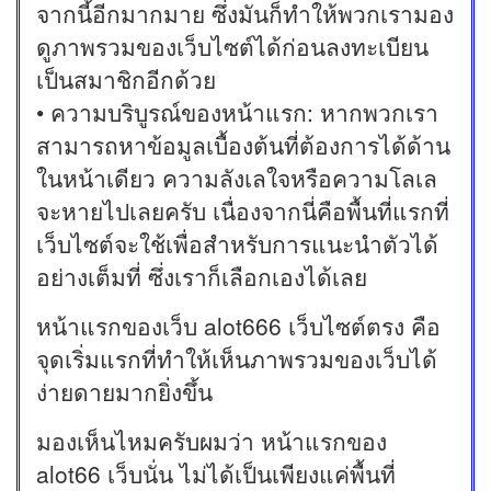
จากนี้อีกมากมาย ซึ่งมันก็ทำให้พวกเรามอง
ดูภาพรวมของเว็บไซต์ได้ก่อนลงทะเบียน
เป็นสมาชิกอีกด้วย
• ความบริบูรณ์ของหน้าแรก: หากพวกเรา
สามารถหาข้อมูลเบื้องต้นที่ต้องการได้ด้าน
ในหน้าเดียว ความลังเลใจหรือความโลเล
จะหายไปเลยครับ เนื่องจากนี่คือพื้นที่แรกที่
เว็บไซต์จะใช้เพื่อสำหรับการแนะนำตัวได้
อย่างเต็มที่ ซึ่งเราก็เลือกเองได้เลย
หน้าแรกของเว็บ alot666 เว็บไซต์ตรง คือ
จุดเริ่มแรกที่ทำให้เห็นภาพรวมของเว็บได้
ง่ายดายมากยิ่งขึ้น
มองเห็นไหมครับผมว่า หน้าแรกของ
alot66 เว็บนั่น ไม่ได้เป็นเพียงแค่พื้นที่