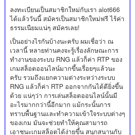
ลงทะเบียนเป็นสมาชิกใหม่กับเรา alot666
ได้แล้ววันนี้ สมัครเป็นสมาชิกใหม่ฟรี ไร้ค่า
ธรรมเนียมแน่ๆ สมัครเลย!
เป็นอย่างไรกันบ้างนะครับ ผมเชื่อว่า ณ
เวลานี้ หลายท่านคงจะรู้เรื่องลักษณะการ
ทำงานของระบบ RNG แล้วก็ค่า RTP ของ
เกมสล็อตออนไลน์มากขึ้นเรื่อยๆแล้วนะ
ครับ รวมถึงแยกความต่างระหว่างระบบ
RNG แล้วก็ค่า RTP ออกจากกันได้ดียิ่งขึ้น
ด้วย แน่ๆว่า การเล่นสล็อตออนไลน์นั้นมี
อะไรมากกว่านี้อีกมาก แม้กระนั้นการ
ทราบพื้นฐานและทำความเข้าใจระบบต่างๆ
ของเกม มันจะช่วยทำให้คุณสามารถ
เอาชนะเกมสล็อตได้ง่ายขึ้น สนุกสนานกับ