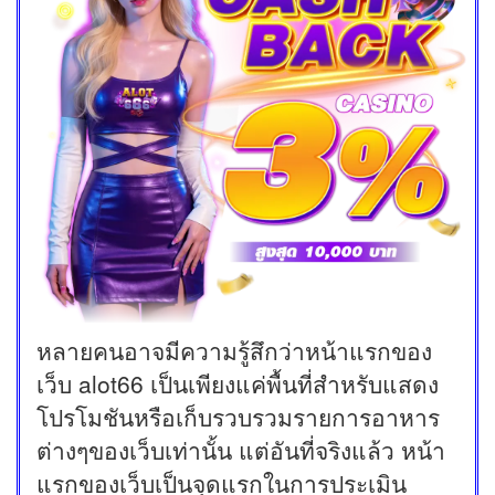
หลายคนอาจมีความรู้สึกว่าหน้าแรกของ
เว็บ alot66 เป็นเพียงแค่พื้นที่สำหรับแสดง
โปรโมชันหรือเก็บรวบรวมรายการอาหาร
ต่างๆของเว็บเท่านั้น แต่อันที่จริงแล้ว หน้า
แรกของเว็บเป็นจุดแรกในการประเมิน