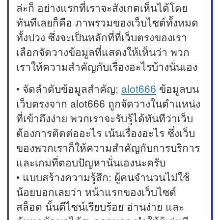
ล่ะก็ อย่างแรกที่เราจะสังเกตเห็นได้โดย
ทันทีเลยก็คือ ภาพรวมของเว็บไซต์ทั้งหมด
ทั้งปวง ซึ่งจะเป็นหลักที่ที่เว็บตรงของเรา
เลือกจัดวางข้อมูลที่แสดงให้เห็นว่า พวก
เราให้ความสำคัญกับเรื่องอะไรบ้างนั่นเอง
• จัดลำดับข้อมูลสำคัญ:
alot666
ข้อมูลบน
เว็บตรงจาก alot666 ถูกจัดวางในตำแหน่ง
ที่เข้าถึงง่าย พวกเราจะรับรู้ได้ทันทีว่าเว็บ
ต้องการติดต่ออะไร เน้นเรื่องอะไร ซึ่งเว็บ
ของพวกเราก็ให้ความสำคัญกับการบริการ
และเกมที่ตอบปัญหานั่นเองนะครับ
• แบบสร้างความรู้สึก: ผู้คนจำนวนไม่ใช้
น้อยบอกเลยว่า หน้าแรกของเว็บไซต์
สล็อต นั้นดีไซน์เรียบร้อย อ่านง่าย และ