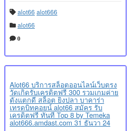
alot66
alot666
alot66
0
Alot66 บริการสล็อตออนไลน์เว็บตรง
วัดเกิดรับเครดิตฟรี 300 รวมเกมค่าย
ดังแตกดี สล็อต ยิงปลา บาคาร่า
เทรดบิทคอยน์ alot66 สมัคร รับ
เครดิตฟรี ทันที Top 8 by Temeka
alot666.amdast.com 31 ธันวา 24