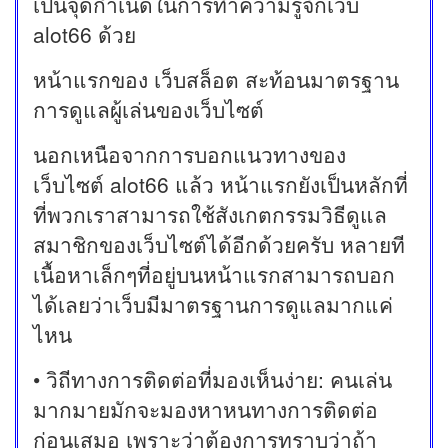
เป็นจุดกำเนิดในการทำความรู้จักเว็บ
alot66 ด้วย
หน้าแรกของ เว็บสล็อต สะท้อนมาตรฐาน
การดูแลผู้เล่นของเว็บไซต์
นอกเหนือจากการบอกแนวทางของ
เว็บไซต์ alot66 แล้ว หน้าแรกยังเป็นหลักที่
ที่พวกเราสามารถใช้สังเกตกรรมวิธีดูแล
สมาชิกของเว็บไซต์ได้อีกด้วยครับ หลายที
เนื้อหาเล็กๆที่อยู่บนหน้าแรกสามารถบอก
ได้เลยว่าเว็บมีมาตรฐานการดูแลมากแค่
ไหน
• วิถีทางการติดต่อที่มองเห็นง่าย: คนเล่น
มากมายมักจะมองหาหนทางการติดต่อ
ก่อนเสมอ เพราะว่าต้องการทราบว่าถ้า