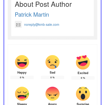
About Post Author
Patrick Martin
noreply@kmb-sale.com
Happy
Sad
Excited
0
%
0
%
0
%
Sleepy
Angry
Surprise