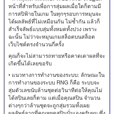
หน้าที่สำหรับเพื่อการสุ่มผลเมื่อใดก็ตามมี
การสปิฟ้ายในเกม ในทุกๆรอบการหมุนจะ
ได้ผลลัพธ์ที่ไม่เหมือนกัน ไม่ซ้ำกัน แล้วก็
สำเร็จลัพธ์แบบสุ่มทั้งหมดทั้งปวง เพราะ
ฉะนั้น ไม่ว่าจะหมุนเกมสล็อตบนสล็อต
เว็บไซต์ตรงจำนวนกี่ครั้ง
คุณก็จะไม่สามารถทายหรือคาดเดาผลที่จะ
เกิดขึ้นได้เลยขอรับ
• แนวทางการทำงานของระบบ: ลักษณะใน
การทำงานของระบบ RNG ก็คือ ระบบจะ
สุ่มตัวเลขนับล้านชุดต่อวินาทีต่อให้คุณไม่
ได้สปินเลยก็ตาม แต่เมื่อคุณสปิน จำนวน
ต่างๆกว่าล้านชุดจะถูกสุ่มรวมทั้งเผย
ผลลัพธ์จากที่คุณหยุดสปินนั่นเองครับผม ซึ่ง