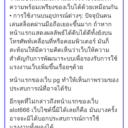
ความพร้อมเพรียงของเว็บได้ด้วยเหมือนกัน
• การใช้งานบนอุปกรณ์ต่างๆ: ปัจจุบันคน
เล่นสล็อตผ่านมือถือเยอะขึ้นมาก ถ้าหาก
หน้าแรกแสดงผลลัพธ์ได้ดิบได้ดีทั้งยังบน
โทรศัพท์เคลื่อนที่หรือคอมพิวเตอร์ มันก็
สะท้อนให้มีความคิดเห็นว่าเว็บให้ความ
สำคัญกับการพัฒนาระบบเพื่อรองรับการใช้
แรงงานเว็บเพิ่มขึ้นเรื่อยๆด้วย
หน้าแรกของเว็บ pg ทำให้เห็นภาพรวมของ
ประสบการณ์ที่อาจได้รับ
อีกจุดที่ไม่กล่าวถึงหน้าแรกของเว็บ
alot666 เว็บไซต์นี้มิได้เลยก็คือ มันบางครั้ง
อาจจะมิได้บอกประสบการณ์การใช้
แรงงานทั้งผองได้