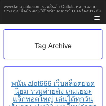
Skip
www.kmb-sale.com รวมสินค้า Outlets หลากหลาย
to
ประเภท เสื้อผ้า ของใช้ไฟฟ้า อุปกรณ์ IT เครื่องประดับ
content
โทรศัพท์มือถือ Outlet prices
T
o
g
g
l
e
Tag Archive
n
a
v
i
g
a
t
i
พนัน alot666 เว็บสล็อตยอด
o
นิยม รวมค่ายดัง เกมเยอะ
n
แจ็กพอตใหญ่ เล่นได้ทุกวัน