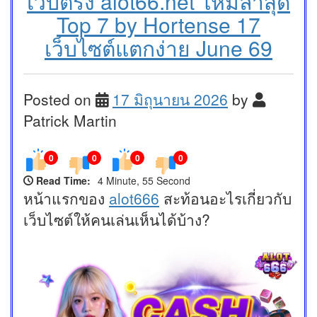
เว็บตรง alot66.net ใหม่ล่าสุด
Top 7 by Hortense 17
เว็บไซต์แตกง่าย June 69
Posted on
17 มิถุนายน 2026
by
Patrick Martin
0
0
0
0
Read Time:
4 Minute, 55 Second
หน้าแรกของ
alot666
สะท้อนอะไรเกี่ยวกับ
เว็บไซต์ให้คนเล่นเห็นได้บ้าง?