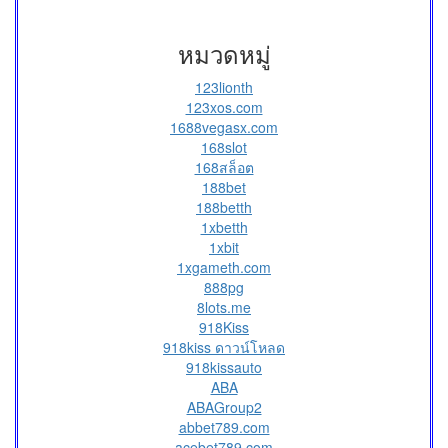
หมวดหมู่
123lionth
123xos.com
1688vegasx.com
168slot
168สล็อต
188bet
188betth
1xbetth
1xbit
1xgameth.com
888pg
8lots.me
918Kiss
918kiss ดาวน์โหลด
918kissauto
ABA
ABAGroup2
abbet789.com
acebet789.com