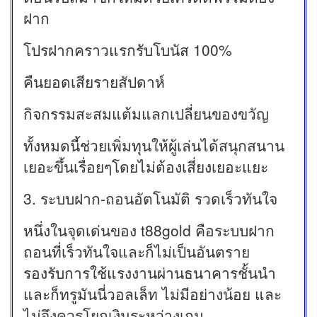
ฝาก
โปรฝากคราวแรกรับโบนัส 100%
คืนยอดเสียรายสัปดาห์
กิจกรรมสะสมแต้มแลกเปลี่ยนของขวัญ
ทั้งหมดนี้ช่วยเพิ่มทุนให้ผู้เล่นได้สนุกสนาน
เยอะขึ้นเรื่อยๆโดยไม่ต้องเสี่ยงเยอะแยะ
3. ระบบฝาก-ถอนอัตโนมัติ รวดเร็วทันใจ
หนึ่งในจุดเด่นของ t88gold คือระบบฝาก
ถอนที่เร็วทันใจและก็ไม่เป็นอันตราย
รองรับการใช้แรงงานผ่านธนาคารชั้นนำ
และก็ทรูมันนี่วอลเล็ท ไม่มีอย่างน้อย และ
ไม่จึงควรโยกเงินระหว่างเกม