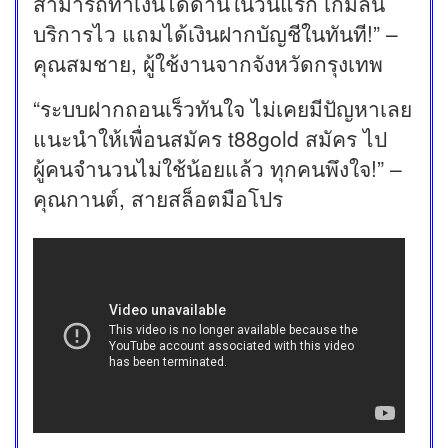
สามารถทำเงินได้ด้านในวันแรก เกมลื่น
บริการไว แถมได้เงินฝากบัญชีในทันที!” –
คุณสมชาย, ผู้ใช้งานจากจังหวัดกรุงเทพ
“ระบบฝากถอนเร็วทันใจ ไม่เคยมีปัญหาเลย
แนะนำให้เพื่อนสมัคร t88gold สมัคร ไป
ผู้คนจำนวนไม่ใช้น้อยแล้ว ทุกคนพึงใจ!” –
คุณกานต์, สายสล็อตมือโปร