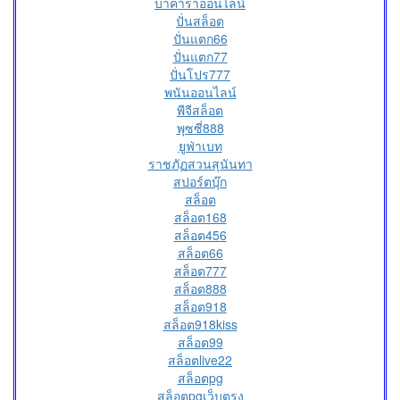
บาคาร่าออนไลน์
ปั่นสล็อต
ปั่นแตก66
ปั่นแตก77
ปั่นโปร777
พนันออนไลน์
พีจีสล็อต
พุซซี่888
ยูฟ่าเบท
ราชภัฏสวนสุนันทา
สปอร์ตบุ๊ก
สล็อต
สล็อต168
สล็อต456
สล็อต66
สล็อต777
สล็อต888
สล็อต918
สล็อต918kiss
สล็อต99
สล็อตlive22
สล็อตpg
สล็อตpgเว็บตรง