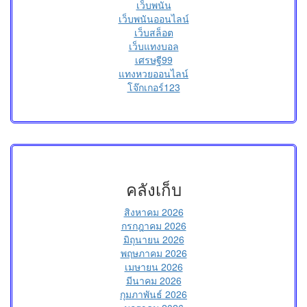
เว็บพนัน
เว็บพนันออนไลน์
เว็บสล็อต
เว็บแทงบอล
เศรษฐี99
แทงหวยออนไลน์
โจ๊กเกอร์123
คลังเก็บ
สิงหาคม 2026
กรกฎาคม 2026
มิถุนายน 2026
พฤษภาคม 2026
เมษายน 2026
มีนาคม 2026
กุมภาพันธ์ 2026