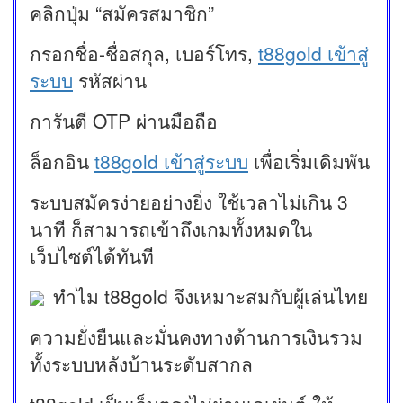
คลิกปุ่ม “สมัครสมาชิก”
กรอกชื่อ-ชื่อสกุล, เบอร์โทร,
t88gold เข้าสู่
ระบบ
รหัสผ่าน
การันตี OTP ผ่านมือถือ
ล็อกอิน
t88gold เข้าสู่ระบบ
เพื่อเริ่มเดิมพัน
ระบบสมัครง่ายอย่างยิ่ง ใช้เวลาไม่เกิน 3
นาที ก็สามารถเข้าถึงเกมทั้งหมดใน
เว็บไซต์ได้ทันที
ทำไม t88gold จึงเหมาะสมกับผู้เล่นไทย
ความยั่งยืนและมั่นคงทางด้านการเงินรวม
ทั้งระบบหลังบ้านระดับสากล