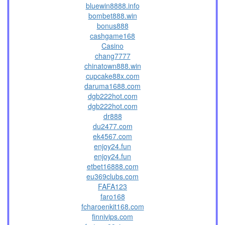
bluewin8888.info
bombet888.win
bonus888
cashgame168
Casino
chang7777
chinatown888.win
cupcake88x.com
daruma1688.com
dgb222hot.com
dgb222hot.com
dr888
du2477.com
ek4567.com
enjoy24.fun
enjoy24.fun
etbet16888.com
eu369clubs.com
FAFA123
faro168
fcharoenkit168.com
finnivips.com