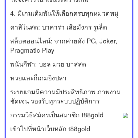
4. มีเกมเดิมพันให้เลือกครบทุกหมวดหมู่
คาสิโนสด: บาคาร่า เสือมังกร รูเล็ต
สล็อตออนไลน์: จากค่ายดัง PG, Joker,
Pragmatic Play
พนันกีฬา: บอล มวย บาสสด
หวยและก็เกมยิงปลา
ระบบเกมมีความมีประสิทธิภาพ ภาพงาม
ชัดเจน รองรับทุกระบบปฏิบัติการ
กรรมวิธีสมัครเป็นสมาชิก t88gold
เข้าไปที่หน้าเว็บหลัก t88gold