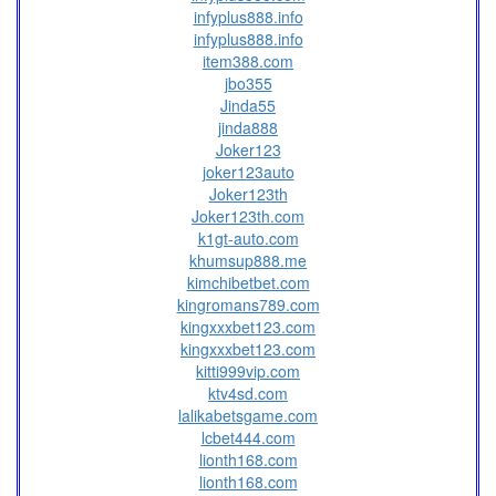
infyplus888.info
infyplus888.info
item388.com
jbo355
Jinda55
jinda888
Joker123
joker123auto
Joker123th
Joker123th.com
k1gt-auto.com
khumsup888.me
kimchibetbet.com
kingromans789.com
kingxxxbet123.com
kingxxxbet123.com
kitti999vip.com
ktv4sd.com
lalikabetsgame.com
lcbet444.com
lionth168.com
lionth168.com