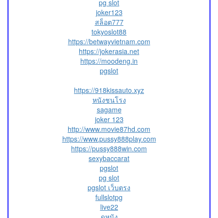
pg slot
joker123
สล็อต777
tokyoslot88
https://betwayvietnam.com
https://jokerasia.net
https://moodeng.in
pgslot
https://918kissauto.xyz
หนังชนโรง
sagame
joker 123
http://www.movie87hd.com
https://www.pussy888play.com
https://pussy888win.com
sexybaccarat
pgslot
pg slot
pgslot เว็บตรง
fullslotpg
live22
ดูหนัง