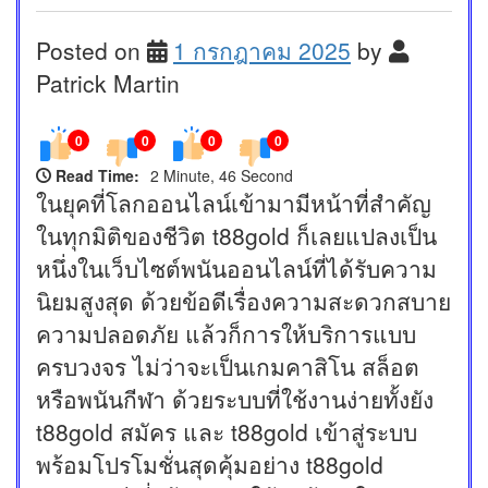
Posted on
1 กรกฎาคม 2025
by
Patrick Martin
0
0
0
0
Read Time:
2 Minute, 46 Second
ในยุคที่โลกออนไลน์เข้ามามีหน้าที่สำคัญ
ในทุกมิติของชีวิต t88gold ก็เลยแปลงเป็น
หนึ่งในเว็บไซต์พนันออนไลน์ที่ได้รับความ
นิยมสูงสุด ด้วยข้อดีเรื่องความสะดวกสบาย
ความปลอดภัย แล้วก็การให้บริการแบบ
ครบวงจร ไม่ว่าจะเป็นเกมคาสิโน สล็อต
หรือพนันกีฬา ด้วยระบบที่ใช้งานง่ายทั้งยัง
t88gold สมัคร และ t88gold เข้าสู่ระบบ
พร้อมโปรโมชั่นสุดคุ้มอย่าง t88gold