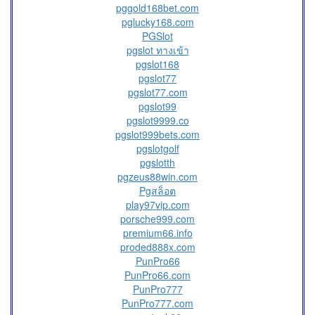
pggold168bet.com
pglucky168.com
PGSlot
pgslot ทางเข้า
pgslot168
pgslot77
pgslot77.com
pgslot99
pgslot9999.co
pgslot999bets.com
pgslotgolf
pgslotth
pgzeus88win.com
Pgสล็อต
play97vip.com
porsche999.com
premium66.info
proded888x.com
PunPro66
PunPro66.com
PunPro777
PunPro777.com