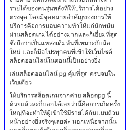
รายได้ของคนรุ่นหลังที่ให้บริการได้อย่าง
ตรงจุด โดยมีจุดหมายสำคัญของการให้
บริการคือการมอบความท้าให้แก่นักพนัน
ผ่านสล็อตเกมได้อย่างมากและก็เยี่ยมที่สุด
ซึ่งถือว่าเป็นแหล่งเดิมพันที่เหมาะกับมือ
ใหม่ และก็มือโปรทุกคนที่เข้าใช้เว็บไซต์
สล็อตออนไลน์ในตอนนี้เป็นอย่างยิ่ง
เล่นสล็อตออนไลน์ pg คุ้มที่สุด ครบจบใน
เว็บเดียว
ให้บริการสล็อตเกมจากค่าย สล็อตpg นี้
ด้วยแล้วละก็บอกได้เลยว่านี้คือการเกิดครั้ง
ใหญ่ที่จะทำให้ผู้เข้าใช้มีรายได้กันแบบถ้วน
หน้าอย่างยิ่งจริงๆเลยค่ะ นอกเหนือจากนั้น
ทางเว็บตรงยังมีเกมสล็อตจากค่ายสล็อต