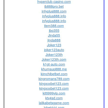
hyperclub-casino.com
ib888pro.bet
infyplus888.com
infyplus888.info
infyplus888.info
item388.com
jbo355
Jinda55
jinda888
Joker123
joker123auto
Joker123th
Joker123th.com
k1gt-auto.com
khumsup888.me
kimchibetbet.com
kingromans789.com
kingxxxbet123.com
kingxxxbet123.com
kitti999vip.com
ktv4sd.com
lalikabetsgame.com
lcbet444.com