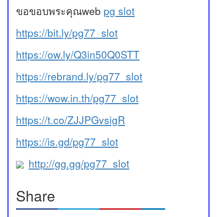
ขอขอบพระคุณweb
pg slot
https://bit.ly/pg77_slot
https://ow.ly/Q3in50Q0STT
https://rebrand.ly/pg77_slot
https://wow.in.th/pg77_slot
https://t.co/ZJJPGvsigR
https://is.gd/pg77_slot
http://gg.gg/pg77_slot
Share