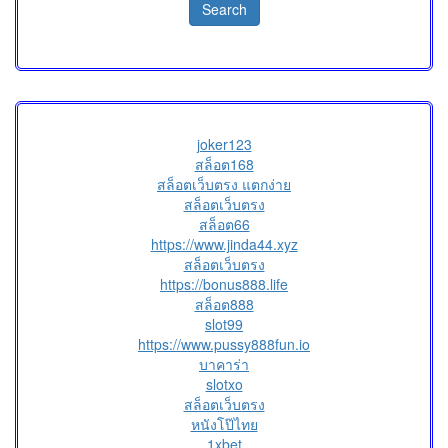
joker123
สล็อต168
สล็อตเว็บตรง แตกง่าย
สล็อตเว็บตรง
สล็อต66
https://www.jinda44.xyz
สล็อตเว็บตรง
https://bonus888.life
สล็อต888
slot99
https://www.pussy888fun.io
บาคาร่า
slotxo
สล็อตเว็บตรง
หนังโป๊ไทย
1xbet