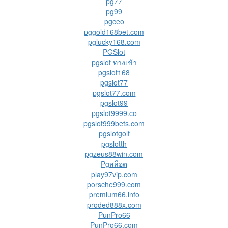
pg77
pg99
pgceo
pggold168bet.com
pglucky168.com
PGSlot
pgslot ทางเข้า
pgslot168
pgslot77
pgslot77.com
pgslot99
pgslot9999.co
pgslot999bets.com
pgslotgolf
pgslotth
pgzeus88win.com
Pgสล็อต
play97vip.com
porsche999.com
premium66.info
proded888x.com
PunPro66
PunPro66.com