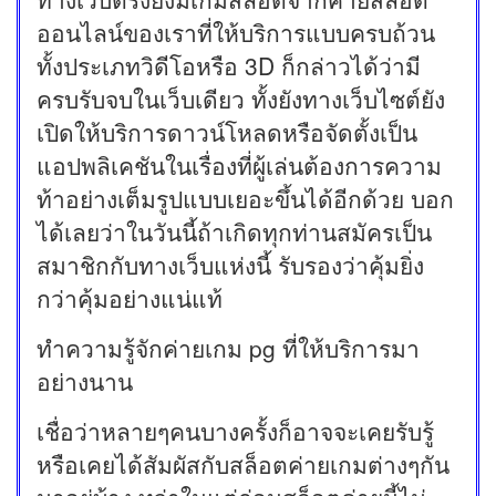
ออนไลน์ของเราที่ให้บริการแบบครบถ้วน
ทั้งประเภทวิดีโอหรือ 3D ก็กล่าวได้ว่ามี
ครบรับจบในเว็บเดียว ทั้งยังทางเว็บไซต์ยัง
เปิดให้บริการดาวน์โหลดหรือจัดตั้งเป็น
แอปพลิเคชันในเรื่องที่ผู้เล่นต้องการความ
ท้าอย่างเต็มรูปแบบเยอะขึ้นได้อีกด้วย บอก
ได้เลยว่าในวันนี้ถ้าเกิดทุกท่านสมัครเป็น
สมาชิกกับทางเว็บแห่งนี้ รับรองว่าคุ้มยิ่ง
กว่าคุ้มอย่างแน่แท้
ทำความรู้จักค่ายเกม pg ที่ให้บริการมา
อย่างนาน
เชื่อว่าหลายๆคนบางครั้งก็อาจจะเคยรับรู้
หรือเคยได้สัมผัสกับสล็อตค่ายเกมต่างๆกัน