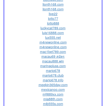
lionth168.com
lionth168.com
live22
lotto77
lotto888
luckycat789.com
luis16888.com
lux555.net
m4newonline.com
m4newonline.com
mac1bet789.com
macau69 สมัคร
macau888.win
marinapluss.com
mario678
mario678.club
mario678.info
meekin365day.com
mexicanoo.com
mfj889xx.com
mia88th.com
mib555s.com