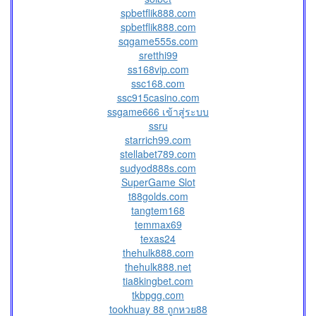
spbetflik888.com
spbetflik888.com
sqgame555s.com
sretthi99
ss168vip.com
ssc168.com
ssc915casino.com
ssgame666 เข้าสู่ระบบ
ssru
starrich99.com
stellabet789.com
sudyod888s.com
SuperGame Slot
t88golds.com
tangtem168
temmax69
texas24
thehulk888.com
thehulk888.net
tia8kingbet.com
tkbpgg.com
tookhuay 88 ถูกหวย88