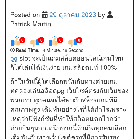
Posted on
29 ตุลาคม 2023
by
Patrick Martin
0
0
0
0
Read Time:
4 Minute, 46 Second
pg
slot จะเป็นเกมสล็อตออนไลน์เกมไหน
ก็ได้เล่นได้เงินง่าย เกมสล็อตแท้ 100%
ถ้าในวันนี้ผู้ใดเลือกพนันกับทางค่ายเกม
ทดลองเล่นสล็อตpg เว็บไซต์ตรงกับเว็บของ
พวกเรา ทุกคนจะได้พบกับสล็อตเกมที่มี
คุณภาพสูง เดิมพันอย่างไรก็ได้กำไรเพราะ
เหตุว่ามีฟังก์ชันที่ทำให้สล็อตแตกไวกว่า
ค่ายอื่นๆนอกเหนือจากนี้ถ้าเกิดทุกคนเลือก
เดิมพันกับทางเว็บไซต์ตรงที่มีการรับรอง