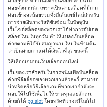
มาอยู่บ้าง ทว่าในแต่ก่อนสล็อตค่ายนี้ไม่
ค่อยดังมากนัก เพราะเป็นค่ายสล็อตที่มีเกม
ค่อนข้างจะน้อยรวมทั้งมีเส้นเพย์ไลน์สำหรับ
การจ่ายเงินรางวัลที่ซับซ้อน ในปัจจุบัน
เว็บไซต์สล็อตของพวกเราได้ทำการอัปเดต
สล็อตใหม่ในทุกวัน ทำให้แปลงเป็นสล็อต
ค่ายตามที่ได้รับสมญานามใหม่ในข้ามคืน
ว่าเป็นค่ายเก่าแต่ได้เงินไวที่สุดขณะนี้
วิธีเลือกเกมบนเว็บสล็อตออนไลน์
เว็บของเราสำหรับในการพนันเพื่อปั่นสล็อต
ค่ายพีจีสล็อตของพวกเราแล้วละก็ สามารถ
นำทริคหรือวิธีเลือกเกมที่พวกเรากำลังจะ
มอบให้ไปใช้เพื่อไม่ให้ขาดทุนเลยสักเกม
ด้วยก็ได้
pg slot
โดยทริคที่ว่าจะมีในก็ไม่