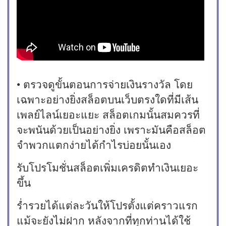
• ตรวจดูขั้นตอนการจ่ายเงินรางวัล โดย
เฉพาะอย่างยิ่งสล็อตบนเว็บตรงใดที่มีเส้น
เพลย์ไลน์เยอะแยะ สล็อตเกมนั้นสมควรที่
จะพนันด้วยเป็นอย่างยิ่ง เพราะมันคือสล็อต
จำพวกแตกง่ายได้กำไรบ่อยนั้นเอง
รับโปรโมชั่นสล็อตเพิ่มเครดิตทำเงินเยอะ
ขึ้น
ร่ำรวยได้แต่ละวันให้โปรตั้งแต่คราวแรก
แม้จะยังไม่ฝาก หลังจากที่ทุกท่านได้ใช้