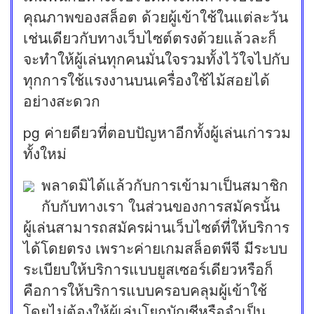
คุณภาพของสล็อต ด้วยผู้เข้าใช้ในแต่ละวัน
เช่นเดียวกับทางเว็บไซต์ตรงด้วยแล้วละก็
จะทำให้ผู้เล่นทุกคนมั่นใจรวมทั้งไว้ใจไปกับ
ทุกการใช้แรงงานบนเครื่องใช้ไม้สอยได้
อย่างสะดวก
pg ค่ายดียวที่ตอบปัญหาอีกทั้งผู้เล่นเก่ารวม
ทั้งใหม่
พลาดมิได้แล้วกับการเข้ามาเป็นสมาชิก
กับกับทางเรา ในส่วนของการสมัครนั้น
ผู้เล่นสามารถสมัครผ่านเว็บไซต์ที่ให้บริการ
ได้โดยตรง เพราะค่ายเกมสล็อตพีจี มีระบบ
ระเบียบให้บริการแบบยูสเซอร์เดียวหรือก็
คือการให้บริการแบบครอบคลุมผู้เข้าใช้
โดยไม่ต้องให้ผู้เล่นโยกบัญชีหรือจำเป็น