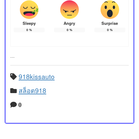
Sleepy
Angry
Surprise
0
%
0
%
0
%
…
918kissauto
สล็อต918
0