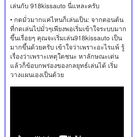
เล่นกับ 918kissauto นี่แหละครับ
• กดมั่วมากแค่ไหนก็เล่นเป็น: จากตอนต้น
ที่กดเล่นไปมั่วๆเพียงพอเริ่มเข้าใจระบบมาก
ขึ้นเรื่อยๆ คุณจะเริ่มเล่น918kissauto เป็น
มากขึ้นด้วยครับ เข้าใจว่าเพราะอะไรแพ้ รู้
เรื่องว่าเพราะเหตุใดชนะ หาลักษณะเด่น
แล้วก็ข้อบกพร่องของกลยุทธ์เล่นได้ เริ่ม
วางแผนเองเป็นด้วย