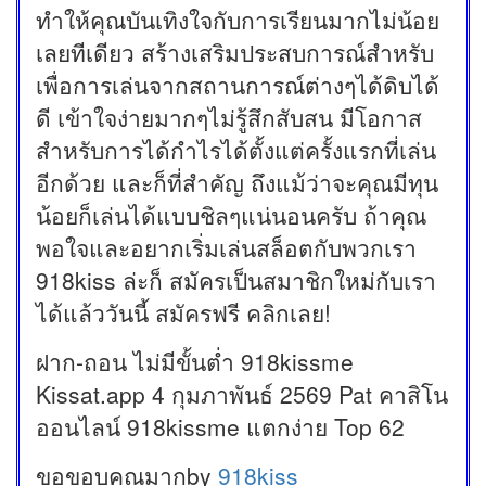
ทำให้คุณบันเทิงใจกับการเรียนมากไม่น้อย
เลยทีเดียว สร้างเสริมประสบการณ์สำหรับ
เพื่อการเล่นจากสถานการณ์ต่างๆได้ดิบได้
ดี เข้าใจง่ายมากๆไม่รู้สึกสับสน มีโอกาส
สำหรับการได้กำไรได้ตั้งแต่ครั้งแรกที่เล่น
อีกด้วย และก็ที่สำคัญ ถึงแม้ว่าจะคุณมีทุน
น้อยก็เล่นได้แบบชิลๆแน่นอนครับ ถ้าคุณ
พอใจและอยากเริ่มเล่นสล็อตกับพวกเรา
918kiss ล่ะก็ สมัครเป็นสมาชิกใหม่กับเรา
ได้แล้ววันนี้ สมัครฟรี คลิกเลย!
ฝาก-ถอน ไม่มีขั้นต่ำ 918kissme
Kissat.app 4 กุมภาพันธ์ 2569 Pat คาสิโน
ออนไลน์ 918kissme แตกง่าย Top 62
ขอขอบคุณมากby
918kiss