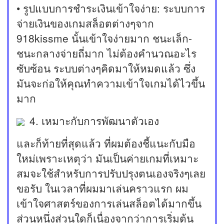
• รูปแบบการชำระเงินเข้าใจง่าย: ระบบการ
จ่ายเงินของเกมสล็อตต่างๆจาก
918kissme นั้นเข้าใจง่ายมาก ชนะเล็ก-
ชนะกลางจ่ายถี่มาก ไม่ต้องคำนวณอะไร
ซับซ้อน ระบบต่างๆคิดมาให้หมดแล้ว ซึ่ง
มันจะก่อให้คุณทำความเข้าใจเกมได้ไวขึ้น
มาก
4. เหมาะกับการพัฒนาตัวเอง
และก็ท้ายที่สุดแล้ว ที่ผมต้องชี้แนะกับมือ
ใหม่เพราะเหตุว่า มันเป็นค่ายเกมที่เหมาะ
สมจะใช้สำหรับการปรับปรุงตนเองจริงๆเลย
ขอรับ ในเวลาที่ผมมาเล่นคราวแรก ผม
เข้าใจศาสตร์ของการเล่นสล็อตได้มากขึ้น
ส่วนหนึ่งส่วนใดก็เนื่องจากว่าการเริ่มต้น