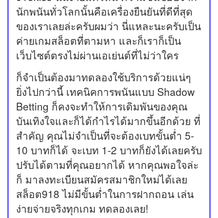
นักพนันทั่วโลกนั้นคือเครื่องยืนยันที่ดีที่สุด
ของเราเลยล่ะครับผมว่า นี่แหละนะครับเป็น
ค่ายเกมสล็อตที่ตามหา และก็เราก็เป็น
เว็บไซต์ตรงไม่ผ่านเอเย่นต์ที่ไม่ว่าใคร
ก็จำเป็นต้องมาทดลองใช้บริการด้วยแน่ๆ
ยิ่งไปกว่านี้ เทคนิคการพนันแบบ Shadow
Betting ก็คงจะทำให้การเดิมพันของคุณ
บันเทิงใจและก็ได้กำไรได้มากขึ้นอีกด้วย ที่
สำคัญ คุณไม่จำเป็นที่จะต้องเบทขั้นต่ำ 5-
10 บาทก็ได้ จะเบท 1-2 บาทก็ยังได้เลยครับ
ปรับได้ตามที่คุณอยากได้ หากคุณพอใจล่ะ
ก็ มาลงทะเบียนสมัครสมาชิกใหม่ได้เลย
สล็อต918 ไม่มีขั้นต่ำในการฝากถอน เล่น
ง่ายจ่ายจริงทุกเกม ทดลองเลย!