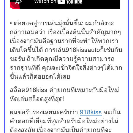
• ต่อยอดสู่การเล่นมุ่งมั่นขึ้น: ผมกำลังจะ
กล่าวเสมอว่า เรื่องเบื้องต้นนั้นสำคัญมากๆ
เนื่องจากมันคือฐานรากที่จะทำให้พวกเรา
เติบโตขึ้นได้ การเล่น918kissautoก็เช่นกัน
ขอรับ ถ้าเกิดคุณมีความรู้ความสามารถ
รากฐานที่ดี คุณจะเข้าจิตใจสิ่งต่างๆได้มาก
ขึ้นแล้วก็ต่อยอดได้เลย
สล็อต918kiss ค่ายเกมที่เหมาะกับมือใหม่
หัดเล่นสล็อตสูงที่สุด!
ผมขอรับรองเลยนะครับว่า
918kiss
จะเป็น
คำตอบที่เยี่ยมที่สุดสำหรับมือใหม่อย่างไม่
ต้องสงสัย เนื่องจากมันเป็นค่ายเกมที่จะ