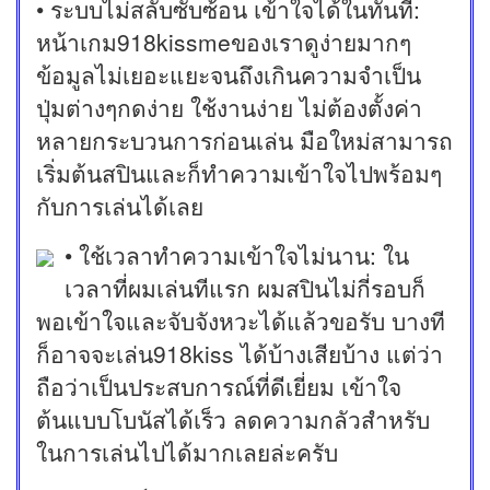
• ระบบไม่สลับซับซ้อน เข้าใจได้ในทันที:
หน้าเกม918kissmeของเราดูง่ายมากๆ
ข้อมูลไม่เยอะแยะจนถึงเกินความจำเป็น
ปุ่มต่างๆกดง่าย ใช้งานง่าย ไม่ต้องตั้งค่า
หลายกระบวนการก่อนเล่น มือใหม่สามารถ
เริ่มต้นสปินและก็ทำความเข้าใจไปพร้อมๆ
กับการเล่นได้เลย
• ใช้เวลาทำความเข้าใจไม่นาน: ใน
เวลาที่ผมเล่นทีแรก ผมสปินไม่กี่รอบก็
พอเข้าใจและจับจังหวะได้แล้วขอรับ บางที
ก็อาจจะเล่น918kiss ได้บ้างเสียบ้าง แต่ว่า
ถือว่าเป็นประสบการณ์ที่ดีเยี่ยม เข้าใจ
ต้นแบบโบนัสได้เร็ว ลดความกลัวสำหรับ
ในการเล่นไปได้มากเลยล่ะครับ