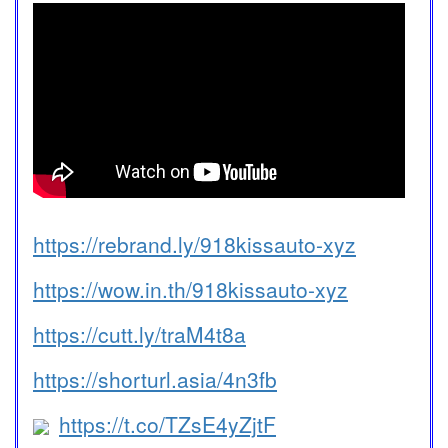
https://rebrand.ly/918kissauto-xyz
https://wow.in.th/918kissauto-xyz
https://cutt.ly/traM4t8a
https://shorturl.asia/4n3fb
https://t.co/TZsE4yZjtF