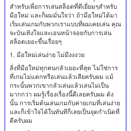
สำหรับเพื่อการเล่นสล็อตที่ดีเยี่ยมๆสำหรับ
มือใหม่ และก็ผมมั่นใจว่า ถ้ามือใหม่ได้มา
เริ่มเล่นเกมกับพวกเราแบบที่ผมเคยเล่น คุณ
จะบันเทิงใจและเอนหน้าจอยกับการเล่น
สล็อตเยอะขึ้นเรื่อยๆ
1. มือใหม่เล่นง่าย ไม่มีงงงวย
สิ่งที่มือใหม่ทุกคนกลัวเยอะที่สุด ไม่ใช่การ
ที่เกมไม่แตกหรือเล่นแล้วเสียครับผม แม้
กระนั้นพวกเขากลัวเล่นแล้วเล่นไม่เป็น
มากกว่า ผมรู้เรื่องเรื่องนี้ดีเลยครับผม ดัง
นั้น การเริ่มต้นเล่นเกมกับค่ายเกมที่เล่นง่าย
และก็เข้าใจได้ในทันทีก็เลยเป็นจุดกำเนิดที่
ดีครับผม