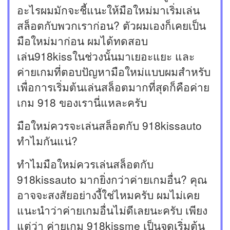
อะไรผมมักจะชี้แนะให้มือใหม่มาเริ่มเล่น
สล็อตกับพวกเราก่อน? ตัวผมเองก็เคยเป็น
มือใหม่มาก่อน ผมได้ทดสอบ
เล่น918kissในช่วงนั้นมาเยอะแยะ และ
ค่ายเกมที่ตอบปัญหามือใหม่แบบผมสำหรับ
เพื่อการเริ่มต้นเล่นสล็อตมากที่สุดก็คือค่าย
เกม 918 ของเรานี่แหละครับ
มือใหม่ควรจะเล่นสล็อตกับ 918kissauto
ทำไมกันแน่?
ทำไมมือใหม่ควรเล่นสล็อตกับ
918kissauto มากยิ่งกว่าค่ายเกมอื่น? คุณ
อาจจะสงสัยอย่างงี้ใช่ไหมครับ ผมไม่เคย
แนะนำว่าค่ายเกมอื่นไม่ดีเลยนะครับ เพียง
แต่ว่า ค่ายเกม 918kissme เป็นจุดเริ่มต้น