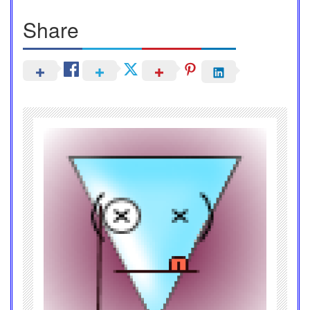
Share