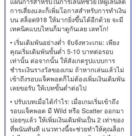
แผนการสำหรับในการเล่นที่ช่วยให้ผู้เล่นลด
การเสี่ยงและก็เพิ่มโอกาสสำหรับการทำเงิน
บน สล็อต918 ให้มากยิ่งขึ้นได้อีกด้วย จะมี
เทคนิคแบบไหนก็มาดูกันเลย เลทโก!
• เริ่มเดิมพันอย่างต่ำ จับจังหวะเกม: เพียง
คุณเริ่มเดิมพันขั้นต่ำ 5-10 บาทต่อรอบ
เท่านั้น ต่อจากนั้น ให้สังเกตรูปแบบการ
ชำระเงินรางวัลของเกม ถ้าหากเล่นแล้วไม่
เข้าถึงรอบแจ็คพอตก็ไม่ต้องเพิ่มเงินเดิมพัน
เลยขอรับ ให้เบทขั้นต่ำต่อไป
• ปรับเบทเมื่อได้กำไร: เมื่อเกมเริ่มเข้าถึง
รอบแจ็คพอต มี Wild หรือ Scatter ออกมา
บ่อยๆแล้ว ให้เพิ่มเงินเดิมพันเป็น 2 เท่าของ
ที่พนันทันที แนวทางนี้จะช่วยทำให้คุณล็อก