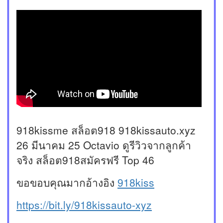
918kissme สล็อต918 918kissauto.xyz
26 มีนาคม 25 Octavio ดูรีวิวจากลูกค้า
จริง สล็อต918สมัครฟรี Top 46
ขอขอบคุณมากอ้างอิง
918kiss
https://bit.ly/918kissauto-xyz