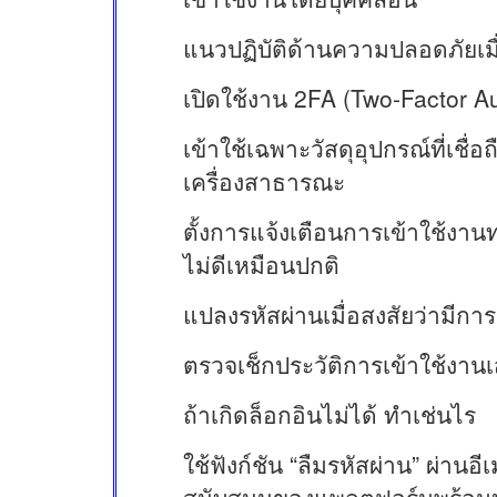
แนวปฏิบัติด้านความปลอดภัยเมื
เปิดใช้งาน 2FA (Two-Factor Au
เข้าใช้เฉพาะวัสดุอุปกรณ์ที่เชื่อ
เครื่องสาธารณะ
ตั้งการแจ้งเตือนการเข้าใช้งา
ไม่ดีเหมือนปกติ
แปลงรหัสผ่านเมื่อสงสัยว่ามีการ
ตรวจเช็กประวัติการเข้าใช้งาน
ถ้าเกิดล็อกอินไม่ได้ ทำเช่นไร
ใช้ฟังก์ชัน “ลืมรหัสผ่าน” ผ่านอี