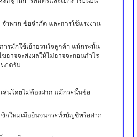
หลักฐานการสมัครและเอกสารยืนยัน
 — จำพวก ข้อจำกัด และการใช้แรงงาน
ริการมักใช้เย้ายวนใจลูกค้า แม้กระนั้น
ื่อนไขอาจจะส่งผลให้ไม่อาจจะถอนกำไร
่อนกดรับ
ล่นโดยไม่ต้องฝาก แม้กระนั้นข้อ
ิกใหม่เมื่อยืนจนกระทั่งบัญชีหรือฝาก