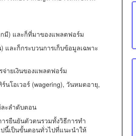
ากมี) และก็ที่มาของแพลตฟอร์ม
) และก็กระบวนการเก็บข้อมูลเฉพาะ
ิการจ่ายเงินของแพลตฟอร์ม
ิร์นโอเวอร์ (wagering), วันหมดอายุ,
ทีละลำดับตอน
การยืนยันตัวตนรวมทั้งวิธีการทำ
นี้เป็นขั้นตอนทั่วไปที่แนะนำให้