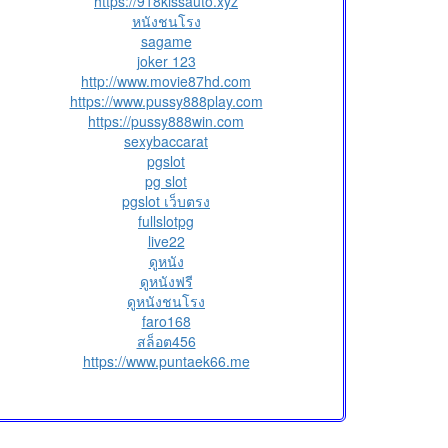
https://918kissauto.xyz
หนังชนโรง
sagame
joker 123
http://www.movie87hd.com
https://www.pussy888play.com
https://pussy888win.com
sexybaccarat
pgslot
pg slot
pgslot เว็บตรง
fullslotpg
live22
ดูหนัง
ดูหนังฟรี
ดูหนังชนโรง
faro168
สล็อต456
https://www.puntaek66.me