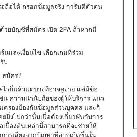
่อถือได้ กรอกข้อมูลจริง การันตีตัวตน
้วยบัญชีที่สมัคร เปิด 2FA ถ้าหากมี
ิร์นและเงื่อนไข เลือกเกมที่ร่วม
รับ
t สมัคร?
ก็แล้วแต่บางทีอาจดูง่าย แต่มีข้อ
ช่น ความน่านับถือของผู้ให้บริการ แนว
มครองป้องกันข้อมูลส่วนบุคคล และก็
ยิ่งไปกว่านั้นเมื่อต้องเกี่ยวพันกับการ
บื้องต้นเหล่านี้สามารถที่จะช่วยให้
การเสี่ยงจากปัญหาที่อาจเกิดขึ้นใน