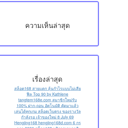
ความเห็นล่าสุด
เรื่องล่าสุด
สล็อต168 สายแตก ลุ้นกำไรแบบไม่เสีย
ฟีล Top 90 by Kathlene
tangtem168e.com สมาชิกใหม่รับ
100% ฝาก-ถอน อัตโนมัติ คัดมาแล้ว
เล่นได้ทุกเกม สล็อตเว็บตรง ของรางวัล
กำลังรอ เจ้าของใหม่ 8 July 69
Hengjing168 hengjing168d.com 6 กร