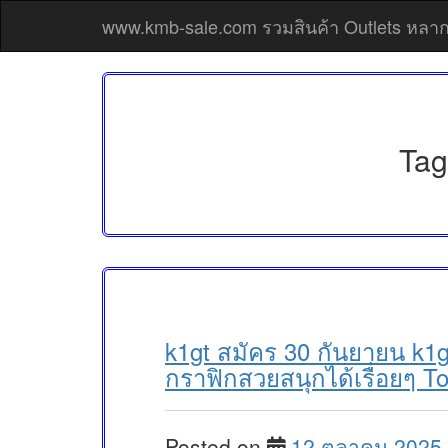
Skip
www.kmb-sale.com รวมสินค้า Outlets หลากหล
to
content
Tag
k1gt สมัคร 30 กันยายน k1
กราฟิกสวยสนุกได้เรื่อยๆ T
Posted on
12 ตุลาคม 2025