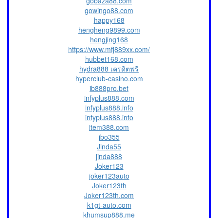
gobaza88.com
gowingo88.com
happy168
hengheng9899.com
hengjing168
https://www.mfj889xx.com/
hubbet168.com
hydra888 เครดิตฟรี
hyperclub-casino.com
ib888pro.bet
infyplus888.com
infyplus888.info
infyplus888.info
item388.com
jbo355
Jinda55
jinda888
Joker123
joker123auto
Joker123th
Joker123th.com
k1gt-auto.com
khumsup888.me