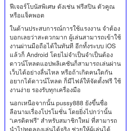
ฟีเจอร์โบนัสพิเศษ ดังเช่น ฟรีสปิน ตัวคูณ
หรือแจ็คพอต
ในด้านประสบการณ์การใช้แรงงาน จำต้อง
บอกเลยว่าสะดวกมาก ผู้เล่นสามารถเข้าใช้
งานผ่านมือถือได้ในทันที อีกทั้งระบบ iOS
แล้วก็ Android โดยไม่จำเป็นจำเป็นต้อง
ดาวน์โหลดแอปพลิเคชันก็สามารถเล่นผ่าน
เว็บได้อย่างลื่นไหล หรือถ้าเกิดคนใดกัน
อยากได้ดาวน์โหลด ก็มีไฟล์ให้จัดตั้งฟรี ใช้
งานง่าย รองรับทุกเครื่องมือ
นอกเหนือจากนั้น pussy888 ยังขึ้นชื่อ
ลือนามเรื่องโปรโมชั่น โดยยิ่งไปกว่านั้น
“เครดิตฟรี” สำหรับสมาชิกใหม่ ที่สามารถ
นำไปทดลองเล่นได้จริง ช่วยให้ผู้เล่นได้