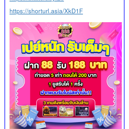
https://shorturl.asia/XkD1F