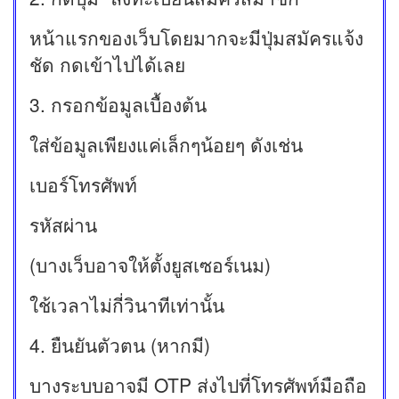
หน้าแรกของเว็บโดยมากจะมีปุ่มสมัครแจ้ง
ชัด กดเข้าไปได้เลย
3. กรอกข้อมูลเบื้องต้น
ใส่ข้อมูลเพียงแค่เล็กๆน้อยๆ ดังเช่น
เบอร์โทรศัพท์
รหัสผ่าน
(บางเว็บอาจให้ตั้งยูสเซอร์เนม)
ใช้เวลาไม่กี่วินาทีเท่านั้น
4. ยืนยันตัวตน (หากมี)
บางระบบอาจมี OTP ส่งไปที่โทรศัพท์มือถือ