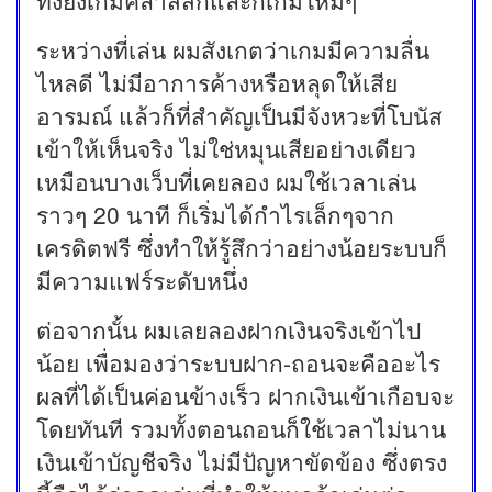
ระหว่างที่เล่น ผมสังเกตว่าเกมมีความลื่น
ไหลดี ไม่มีอาการค้างหรือหลุดให้เสีย
อารมณ์ แล้วก็ที่สำคัญเป็นมีจังหวะที่โบนัส
เข้าให้เห็นจริง ไม่ใช่หมุนเสียอย่างเดียว
เหมือนบางเว็บที่เคยลอง ผมใช้เวลาเล่น
ราวๆ 20 นาที ก็เริ่มได้กำไรเล็กๆจาก
เครดิตฟรี ซึ่งทำให้รู้สึกว่าอย่างน้อยระบบก็
มีความแฟร์ระดับหนึ่ง
ต่อจากนั้น ผมเลยลองฝากเงินจริงเข้าไป
น้อย เพื่อมองว่าระบบฝาก-ถอนจะคืออะไร
ผลที่ได้เป็นค่อนข้างเร็ว ฝากเงินเข้าเกือบจะ
โดยทันที รวมทั้งตอนถอนก็ใช้เวลาไม่นาน
เงินเข้าบัญชีจริง ไม่มีปัญหาขัดข้อง ซึ่งตรง