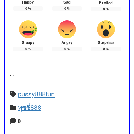
Happy
Sad
Excited
0
%
0
%
0
%
Sleepy
Angry
Surprise
0
%
0
%
0
%
…
pussy888fun
พุซซี่888
0