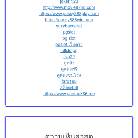
joker 123
http://www.movie87hd.com
https://www.pussy888play.com
https://pussy888win.com
sexybaccarat
pgslot
pg slot
pgslot เว็บตรง
fullslotpg
live22
ดูหนัง
ดูหนังฟรี
ดูหนังชนโรง
faro168
สล็อต456
https://www.puntaek66.me
ความเห็นล่าสุด