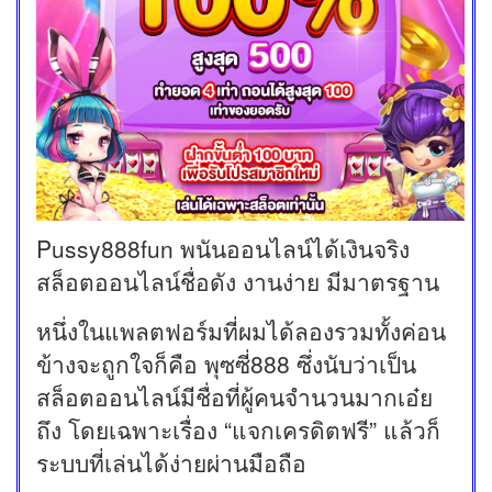
Pussy888fun พนันออนไลน์ได้เงินจริง
สล็อตออนไลน์ชื่อดัง งานง่าย มีมาตรฐาน
หนึ่งในแพลตฟอร์มที่ผมได้ลองรวมทั้งค่อน
ข้างจะถูกใจก็คือ พุซซี่888 ซึ่งนับว่าเป็น
สล็อตออนไลน์มีชื่อที่ผู้คนจำนวนมากเอ๋ย
ถึง โดยเฉพาะเรื่อง “แจกเครดิตฟรี” แล้วก็
ระบบที่เล่นได้ง่ายผ่านมือถือ