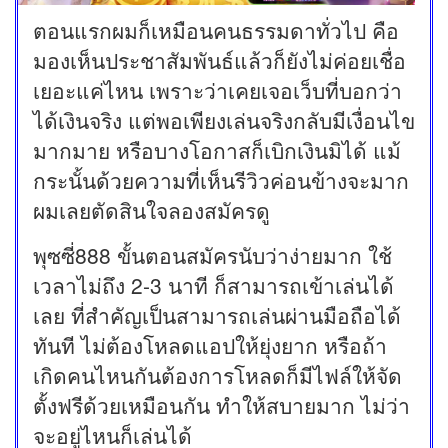
ตอนแรกผมก็เหมือนคนธรรมดาทั่วไป คือ
มองเห็นประชาสัมพันธ์แล้วก็ยังไม่ค่อยเชื่อ
เยอะแค่ไหน เพราะว่าเคยเจอเว็บที่บอกว่า
ได้เงินจริง แต่พอเพียงเล่นจริงกลับมีเงื่อนไข
มากมาย หรือบางโอกาสก็เบิกเงินมิได้ แม้
กระนั้นด้วยความที่เห็นรีวิวค่อนข้างจะมาก
ผมเลยตัดสินใจลองสมัครดู
พุซซี่888 ขั้นตอนสมัครนับว่าง่ายมาก ใช้
เวลาไม่ถึง 2-3 นาที ก็สามารถเข้าเล่นได้
เลย ที่สำคัญเป็นสามารถเล่นผ่านมือถือได้
ทันที ไม่ต้องโหลดแอปให้ยุ่งยาก หรือถ้า
เกิดคนไหนกันต้องการโหลดก็มีไฟล์ให้จัด
ตั้งฟรีด้วยเหมือนกัน ทำให้สบายมาก ไม่ว่า
จะอยู่ไหนก็เล่นได้