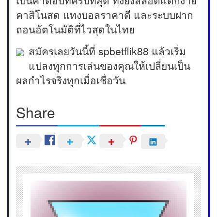
คาสิโนสด แทงบอลราคาดี และระบบฝาก
ถอนอัตโนมัติที่ไวสุดในไทย
สมัครเลยวันนี้ที่ spbetflik88 แล้วเริ่ม
แปลงทุกการเล่นของคุณให้เปลี่ยนเป็น
ผลกำไรจริงทุกเมื่อเชื่อวัน
Share