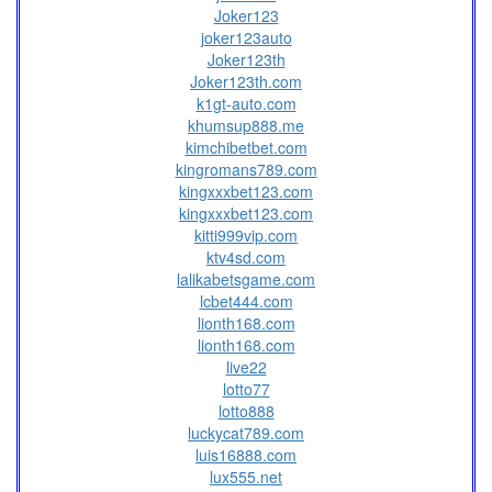
Joker123
joker123auto
Joker123th
Joker123th.com
k1gt-auto.com
khumsup888.me
kimchibetbet.com
kingromans789.com
kingxxxbet123.com
kingxxxbet123.com
kitti999vip.com
ktv4sd.com
lalikabetsgame.com
lcbet444.com
lionth168.com
lionth168.com
live22
lotto77
lotto888
luckycat789.com
luis16888.com
lux555.net