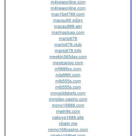
m4newonline.com
m4newonline.com
mac1bet789.com
macau69 สมัคร
macau888.win
marinapluss.com
mario678
mario678.club
mario678.info
meekin365day.com
mexicanoo.com
mfj889xx.com
mia88th.com
mib555s.com
mib555s.com
mmgoldsbets.com
mmplay-casino.com
mono16888.com
mwin9s.com
nakoya1688.site
nbwin.me
nemo168casino.com
niseko168bet.com