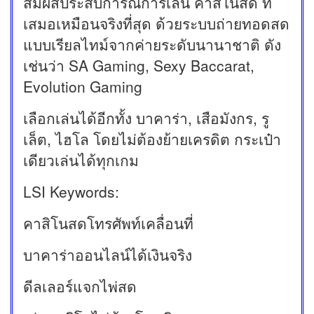
สัมผัสประสบการณ์การเล่น คาสิโนสด ที่
เสมอเหมือนจริงที่สุด ด้วยระบบถ่ายทอดสด
แบบเรียลไทม์จากค่ายระดับนานาชาติ ดัง
เช่นว่า SA Gaming, Sexy Baccarat,
Evolution Gaming
เลือกเล่นได้อีกทั้ง บาคาร่า, เสือมังกร, รู
เล็ต, ไฮโล โดยไม่ต้องย้ายเครดิต กระเป๋า
เดียวเล่นได้ทุกเกม
LSI Keywords:
คาสิโนสดโทรศัพท์เคลื่อนที่
บาคาร่าออนไลน์ได้เงินจริง
ดีลเลอร์แจกไพ่สด