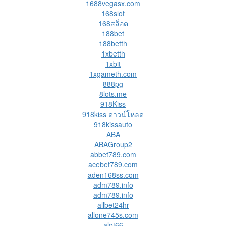
1688vegasx.com
168slot
168สล็อต
188bet
188betth
1xbetth
1xbit
1xgameth.com
888pg
8lots.me
918Kiss
918kiss ดาวน์โหลด
918kissauto
ABA
ABAGroup2
abbet789.com
acebet789.com
aden168ss.com
adm789.info
adm789.info
allbet24hr
allone745s.com
alot66