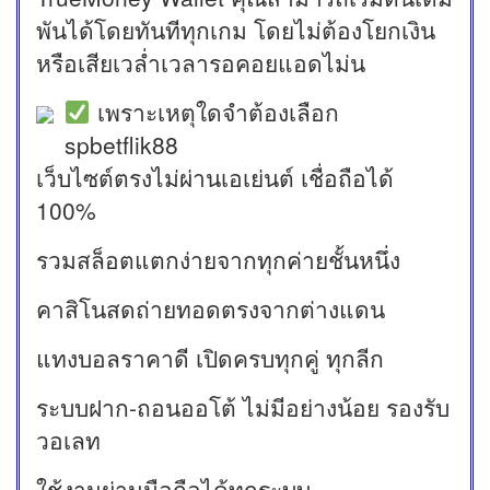
พันได้โดยทันทีทุกเกม โดยไม่ต้องโยกเงิน
หรือเสียเวล่ำเวลารอคอยแอดไม่น
เพราะเหตุใดจำต้องเลือก
spbetflik88
เว็บไซต์ตรงไม่ผ่านเอเย่นต์ เชื่อถือได้
100%
รวมสล็อตแตกง่ายจากทุกค่ายชั้นหนึ่ง
คาสิโนสดถ่ายทอดตรงจากต่างแดน
แทงบอลราคาดี เปิดครบทุกคู่ ทุกลีก
ระบบฝาก-ถอนออโต้ ไม่มีอย่างน้อย รองรับ
วอเลท
ใช้งานผ่านมือถือได้ทุกระบบ