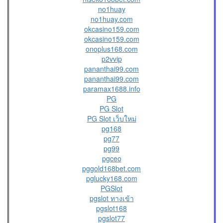
no1huay
no1huay.com
okcasino159.com
okcasino159.com
onoplus168.com
p2vvip
pananthai99.com
pananthai99.com
paramax1688.info
PG
PG Slot
PG Slot เว็บใหม่
pg168
pg77
pg99
pgceo
pggold168bet.com
pglucky168.com
PGSlot
pgslot ทางเข้า
pgslot168
pgslot77