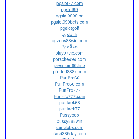
pgslot77.com
pgslot99
pgslot9999.co
pgslot999bets.com
pgslotgolf
pgslotth
pgzeus88win.com
Pgสล็อต
play97vip.com
porsche999.com
premium66.info
proded888x.com
PunPro66
PunPro66.com
PunPro777
PunPro777.com
puntaek66
puntaek77
Pussy888
pussy888win
ramclubx.com
rasri365day.com