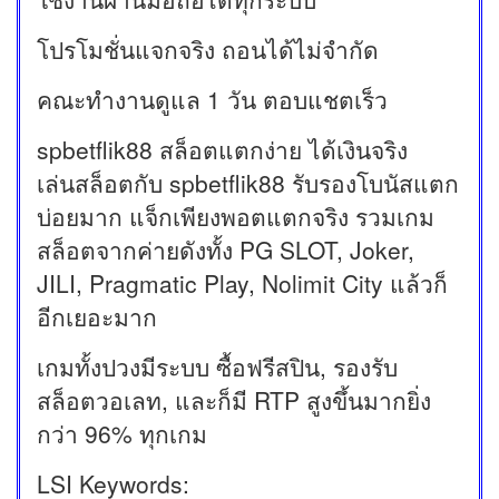
โปรโมชั่นแจกจริง ถอนได้ไม่จำกัด
คณะทำงานดูแล 1 วัน ตอบแชตเร็ว
spbetflik88 สล็อตแตกง่าย ได้เงินจริง
เล่นสล็อตกับ spbetflik88 รับรองโบนัสแตก
บ่อยมาก แจ็กเพียงพอตแตกจริง รวมเกม
สล็อตจากค่ายดังทั้ง PG SLOT, Joker,
JILI, Pragmatic Play, Nolimit City แล้วก็
อีกเยอะมาก
เกมทั้งปวงมีระบบ ซื้อฟรีสปิน, รองรับ
สล็อตวอเลท, และก็มี RTP สูงขึ้นมากยิ่ง
กว่า 96% ทุกเกม
LSI Keywords: