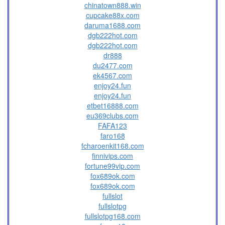
chinatown888.win
cupcake88x.com
daruma1688.com
dgb222hot.com
dgb222hot.com
dr888
du2477.com
ek4567.com
enjoy24.fun
enjoy24.fun
etbet16888.com
eu369clubs.com
FAFA123
faro168
fcharoenkit168.com
finnivips.com
fortune99vip.com
fox689ok.com
fox689ok.com
fullslot
fullslotpg
fullslotpg168.com