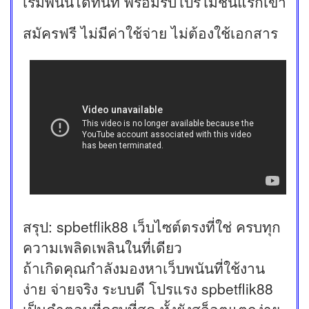
เริ่มพนันได้ทันที พร้อมรับโปรโมชั่นแรกเข้า
สมัครฟรี ไม่มีค่าใช้จ่าย ไม่ต้องใช้เอกสาร
สรุป: spbetflik88 เว็บไซต์ตรงที่ใช่ ครบทุก
ความเพลิดเพลินในที่เดียว
ถ้าเกิดคุณกำลังมองหาเว็บพนันที่ใช้งาน
ง่าย จ่ายจริง ระบบดี โปรแรง spbetflik88
เป็นคำตอบที่ครบที่สุด ทั้งยังสล็อตแตกง่าย