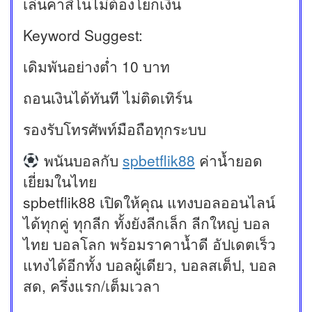
เล่นคาสิโนไม่ต้องโยกเงิน
Keyword Suggest:
เดิมพันอย่างต่ำ 10 บาท
ถอนเงินได้ทันที ไม่ติดเทิร์น
รองรับโทรศัพท์มือถือทุกระบบ
พนันบอลกับ
spbetflik88
ค่าน้ำยอด
เยี่ยมในไทย
spbetflik88 เปิดให้คุณ แทงบอลออนไลน์
ได้ทุกคู่ ทุกลีก ทั้งยังลีกเล็ก ลีกใหญ่ บอล
ไทย บอลโลก พร้อมราคาน้ำดี อัปเดตเร็ว
แทงได้อีกทั้ง บอลผู้เดียว, บอลสเต็ป, บอล
สด, ครึ่งแรก/เต็มเวลา