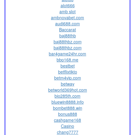
alot666
amb slot
ambnovabet.com
audi688.com
Baccarat
baj88thb
baj88thbz.com
baj88thbz.com
bar4game24hr.com
bbp168.me
bestbet
betflixtikto
betm4vip.com
betway
betworld369hot.com
bio285th.com
bluewin8888.info
bombet888.win
bonus888
cashgame168
Casino
chang7777