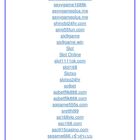
sexygame1688k
sexygameplus.me
sexygameplus.me
shinobi24hr.com
sing55fun.com
six9game
six9game.win
Slot
Slot Online
slot1111ok.com
slot168
Slotxo
slotxo24hr
soibet
spbetflik888.com
spbetflik888.com
sqgame555s.com
sretthi99
ss168vip.com
ssc168.com
ssc915casino.com
ssgame666 เข้าสู่ระบบ