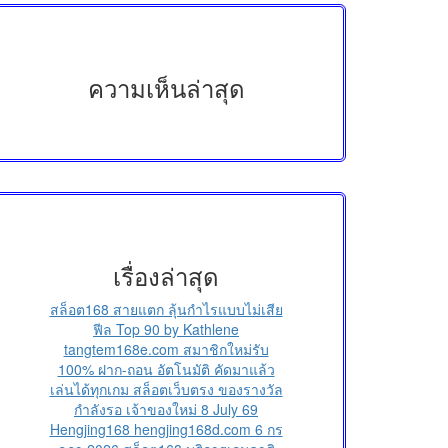
ความเห็นล่าสุด
เรื่องล่าสุด
สล็อต168 สายแตก ลุ้นกำไรแบบไม่เสีย
ฟีล Top 90 by Kathlene
tangtem168e.com สมาชิกใหม่รับ
100% ฝาก-ถอน อัตโนมัติ คัดมาแล้ว
เล่นได้ทุกเกม สล็อตเว็บตรง ของรางวัล
กำลังรอ เจ้าของใหม่ 8 July 69
Hengjing168 hengjing168d.com 6 กร