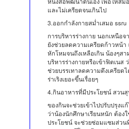
หนังสือพัฒนาตนเอง เพื่อให้สมอง
และไม่เครียดจนเกินไป
3.ออกกำลังกายสม่ำเสมอ ssru
การบริหารร่างกาย นอกเหนือจาก
ยังช่วยลดความเครียดก้าวหน้า แ
หักโหมจนถึงเหลือเกิน น้องๆสาม
บริหารร่างกายหรือเข้าฟิตเนส ว่
ช่วยบรรเทาลดความตึงเครียดได้แล
ร่าเริงเยอะขึ้นเรื่อยๆ
4.กินอาหารที่มีประโยชน์ สวนส
ของกินจะช่วยเข้าไปปรับปรุงแก
ว่าน้องนักศึกษาเรียนหนัก ต้อ
ประโยชน์ จะช่วยซ่อมแซมส่วนที่