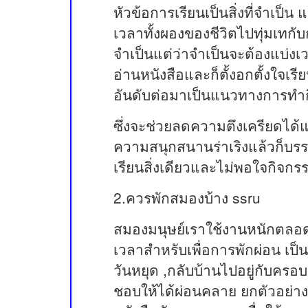
หัวข้อการเรียนเป็นสิ่งที่จำเป็น 
เวลาทั้งผองของชีวิตไปทุ่มเทก
จำเป็นแต่ว่าจำเป็นจะต้องแบ่งเ
อ่านหนังสือและก็ตั้งอกตั้งใจเรี
อันดับต่อมาเป็นแนวทางการทำ
ซึ่งจะช่วยลดความตึงเครียดได้
ความสนุกสนานร่าเริงแล้วก็บรรย
เรียนสิ่งเดียวและไม่พอใจกิจกร
2.ควรพักสมองบ้าง ssru
สมองมนุษย์เราใช้งานหนักตลอด 2
เวลาสำหรับเพื่อการพักผ่อน เป็น
วันหยุด ,กลับบ้านไปอยู่กับครอบ
ชอบให้ได้ผ่อนคลาย ยกตัวอย่างเ