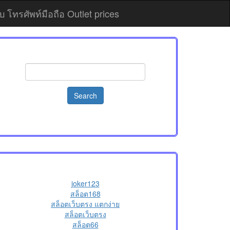
 โทรศัพท์มือถือ Outlet prices
Search
for:
joker123
สล็อต168
สล็อตเว็บตรง แตกง่าย
สล็อตเว็บตรง
สล็อต66