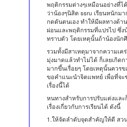
พฤติกรรมต่างๆเหมือนอย่างที่ได้
ว่าน้องๆนิสิต ssru เรียนหนักม
กดดันตนเอง ทำให้มีผลทางด้าน
ผ่อนและพฤติกรรมที่แปรไป ซึ่ง
ทราบตัว โดยเหตุนั้นถ้าน้องนัก
รวมทั้งมีสาเหตุมาจากความเคร่งเค
มุ่งมาดแล้วทำไม่ได้ ก็เลยเก
มากขึ้นเรื่อยๆ โดยเหตุนั้นคว
ขอคำแนะนำจิตแพทย์ เพื่อที่จะ
เรื่องนี้ได้
หนทางสำหรับการปรับแต่งและ
เรื่องเกี่ยวกับการเรียนได้ ดังนี้
1.ให้จัดลำดับจุดสำคัญให้ดี สว