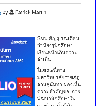
6
by
Patrick Martin
Ssru สัญญาณเตือน
ว่าน้องๆนักศึกษา
เรียนหนักเกินความ
จำเป็น
ในขณะนี้ทาง
มหาวิทยาลัยราชภัฏ
สวนสุนันทา มองเห็น
ความสำคัญของการ
พัฒนานักศึกษาใน
ทุกๆด้าน ทั้งยังใน