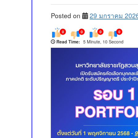
Posted on
29 มกราคม 202
0
0
0
0
Read Time:
5 Minute, 10 Second