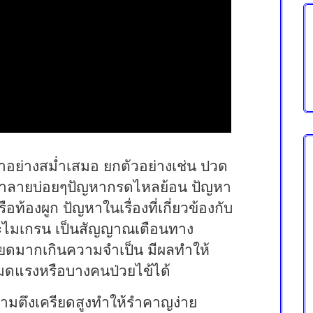
าอย่างสม่ำเสมอ ยกตัวอย่างเช่น ปวด
วตาลายบ่อยๆปัญหากรดไหลย้อน ปัญหา
ท้องผูก ปัญหาในเรื่องที่เกี่ยวข้องกับ
ษะไมเกรน เป็นสัญญาณเตือนทาง
ียดมากเกินความจำเป็น มีผลทำให้
 หมดแรงหรือบางคนป่วยไข้ได้
ามตึงเครียดสูงทำให้รำคาญง่าย